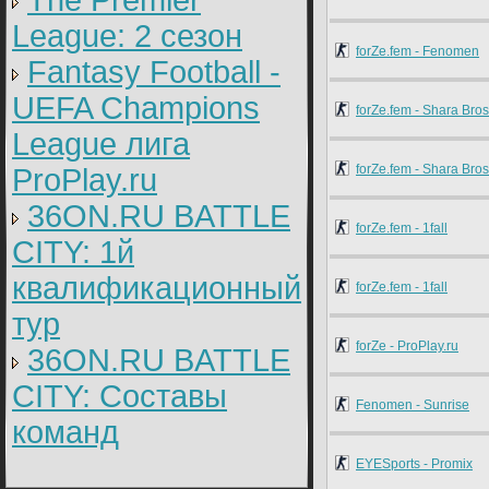
The Premier
League: 2 cезон
forZe.fem - Fenomen
Fantasy Football -
UEFA Champions
forZe.fem - Shara Bros
League лига
forZe.fem - Shara Bros
ProPlay.ru
36ON.RU BATTLE
forZe.fem - 1fall
CITY: 1й
квалификационный
forZe.fem - 1fall
тур
forZe - ProPlay.ru
36ON.RU BATTLE
CITY: Составы
Fenomen - Sunrise
команд
EYESports - Promix