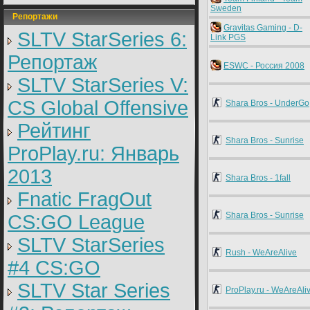
Sweden
Репортажи
Gravitas Gaming - D-
SLTV StarSeries 6:
Link PGS
Репортаж
ESWC - Россия 2008
SLTV StarSeries V:
CS Global Offensive
Shara Bros - UnderGo
Рейтинг
Shara Bros - Sunrise
ProPlay.ru: Январь
2013
Shara Bros - 1fall
Fnatic FragOut
Shara Bros - Sunrise
CS:GO League
SLTV StarSeries
Rush - WeAreAlive
#4 CS:GO
SLTV Star Series
ProPlay.ru - WeAreAli