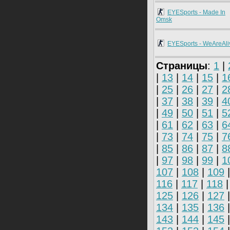
EYESports - Made In
Omsk
EYESports - WeAreAli
Страницы
:
1
|
|
13
|
14
|
15
|
1
|
25
|
26
|
27
|
2
|
37
|
38
|
39
|
4
|
49
|
50
|
51
|
5
|
61
|
62
|
63
|
6
|
73
|
74
|
75
|
7
|
85
|
86
|
87
|
8
|
97
|
98
|
99
|
1
107
|
108
|
109
116
|
117
|
118
125
|
126
|
127
134
|
135
|
136
143
|
144
|
145