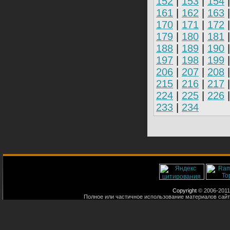
152
|
153
|
154
161
|
162
|
163
170
|
171
|
172
179
|
180
|
181
188
|
189
|
190
197
|
198
|
199
206
|
207
|
208
215
|
216
|
217
224
|
225
|
226
233
|
234
Copyright
© 2006-2011
Полное или частичное использование материалов сайт