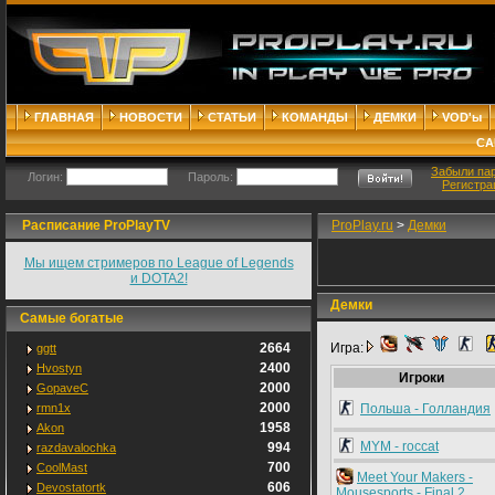
ГЛАВНАЯ
НОВОСТИ
СТАТЬИ
КОМАНДЫ
ДЕМКИ
VOD'ы
СА
Забыли па
Логин:
Пароль:
Регистра
Расписание ProPlayTV
ProPlay.ru
>
Демки
Мы ищем стримеров по League of Legends
и DOTA2!
Демки
Самые богатые
2664
Игра:
ggtt
2400
Hvostyn
Игроки
2000
GopaveC
2000
rmn1x
Польша - Голландия
1958
Akon
MYM - roccat
994
razdavalochka
700
CoolMast
Meet Your Makers -
606
Devostatortk
Mousesports - Final 2