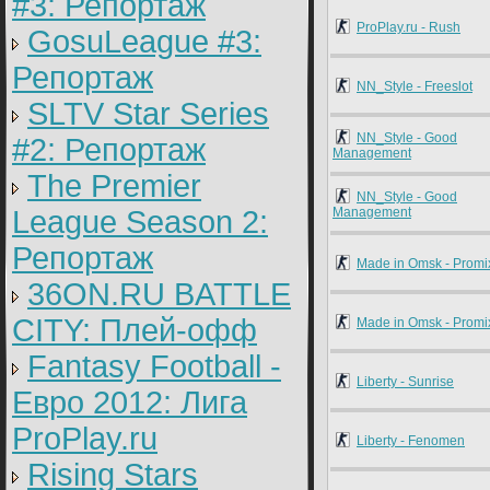
#3: Репортаж
ProPlay.ru - Rush
GosuLeague #3:
Репортаж
NN_Style - Freeslot
SLTV Star Series
NN_Style - Good
#2: Репортаж
Management
The Premier
NN_Style - Good
League Season 2:
Management
Репортаж
Made in Omsk - Promi
36ON.RU BATTLE
CITY: Плей-офф
Made in Omsk - Promi
Fantasy Football -
Liberty - Sunrise
Евро 2012: Лига
ProPlay.ru
Liberty - Fenomen
Rising Stars