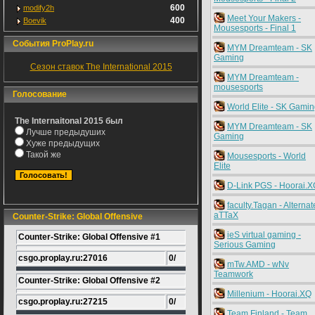
600
modify2h
Meet Your Makers -
400
Boevik
Mousesports - Final 1
События ProPlay.ru
MYM Dreamteam - SK
Gaming
Сезон ставок The International 2015
MYM Dreamteam -
mousesports
Голосование
World Elite - SK Gami
The Internaitonal 2015 был
MYM Dreamteam - SK
Лучше предыдуших
Gaming
Хуже предыдущих
Такой же
Mousesports - World
Elite
D-Link PGS - Hoorai.
faculty.Tagan - Alternat
aTTaX
Counter-Strike: Global Offensive
ieS virtual gaming -
Counter-Strike: Global Offensive #1
Serious Gaming
csgo.proplay.ru:27016
0/
mTw.AMD - wNv
Teamwork
Counter-Strike: Global Offensive #2
Millenium - Hoorai.XQ
csgo.proplay.ru:27215
0/
Team Finland - Team