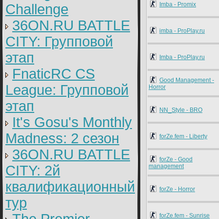
Imba - Promix
Challenge
36ON.RU BATTLE
imba - ProPlay.ru
CITY: Групповой
этап
Imba - ProPlay.ru
FnaticRC CS
Good Management -
League: Групповой
Horror
этап
NN_Style - BRO
It's Gosu's Monthly
Madness: 2 сезон
forZe.fem - Liberty
36ON.RU BATTLE
forZe - Good
CITY: 2й
management
квалификационный
forZe - Horror
тур
forZe.fem - Sunrise