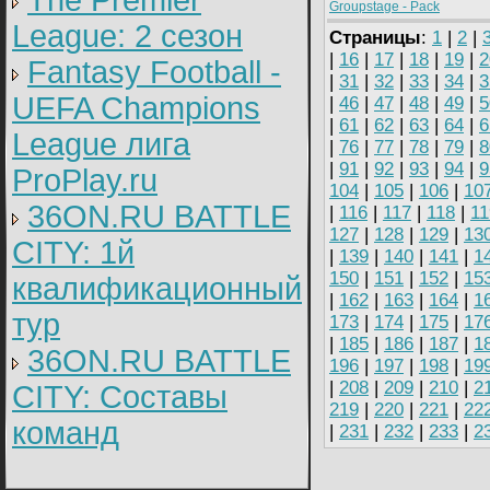
The Premier
Groupstage - Pack
League: 2 cезон
Страницы
:
1
|
2
|
|
16
|
17
|
18
|
19
|
2
Fantasy Football -
|
31
|
32
|
33
|
34
|
3
UEFA Champions
|
46
|
47
|
48
|
49
|
5
|
61
|
62
|
63
|
64
|
6
League лига
|
76
|
77
|
78
|
79
|
8
|
91
|
92
|
93
|
94
|
9
ProPlay.ru
104
|
105
|
106
|
10
36ON.RU BATTLE
|
116
|
117
|
118
|
11
127
|
128
|
129
|
13
CITY: 1й
|
139
|
140
|
141
|
1
150
|
151
|
152
|
15
квалификационный
|
162
|
163
|
164
|
1
тур
173
|
174
|
175
|
17
|
185
|
186
|
187
|
1
36ON.RU BATTLE
196
|
197
|
198
|
19
|
208
|
209
|
210
|
2
CITY: Составы
219
|
220
|
221
|
22
команд
|
231
|
232
|
233
|
2