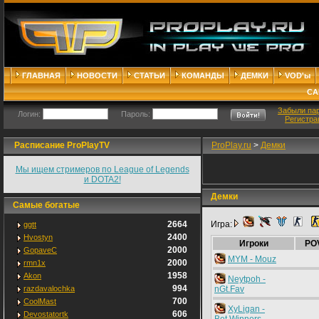
ГЛАВНАЯ
НОВОСТИ
СТАТЬИ
КОМАНДЫ
ДЕМКИ
VOD'ы
СА
Забыли па
Логин:
Пароль:
Регистра
Расписание ProPlayTV
ProPlay.ru
>
Демки
Мы ищем стримеров по League of Legends
и DOTA2!
Демки
Самые богатые
2664
Игра:
ggtt
2400
Hvostyn
Игроки
PO
2000
GopaveC
MYM - Mouz
2000
rmn1x
1958
Akon
Neytpoh -
994
razdavalochka
nGt.Fav
700
CoolMast
XyLigan -
606
Devostatortk