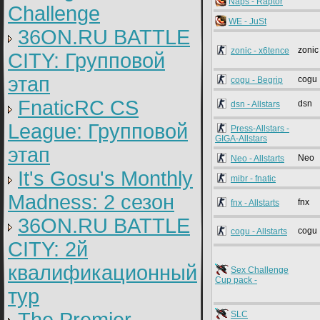
Naps - Raptor
Challenge
WE - JuSt
36ON.RU BATTLE
zonic
zonic - x6tence
CITY: Групповой
этап
cogu
cogu - Begrip
FnaticRC CS
dsn
dsn - Allstars
League: Групповой
Press-Allstars -
GIGA-Allstars
этап
Neo
Neo - Allstarts
It's Gosu's Monthly
mibr - fnatic
Madness: 2 сезон
fnx
fnx - Allstarts
36ON.RU BATTLE
cogu
cogu - Allstarts
CITY: 2й
квалификационный
Sex Challenge
Cup pack -
тур
SLC