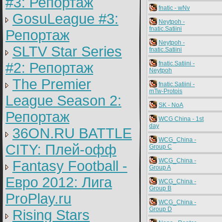
#3: Репортаж
fnatic - wNv
GosuLeague #3:
Neytpoh -
fnatic.Satiini
Репортаж
Neytpoh -
SLTV Star Series
fnatic.Satiini
#2: Репортаж
fnatic.Satiini -
Neytpoh
The Premier
fnatic.Satiini -
mTw-Protois
League Season 2:
SK - NoA
Репортаж
WCG China - 1st
day
36ON.RU BATTLE
WCG_China -
CITY: Плей-офф
Group C
WCG_China -
Fantasy Football -
Group A
Евро 2012: Лига
WCG_China -
Group B
ProPlay.ru
WCG_China -
Group D
Rising Stars