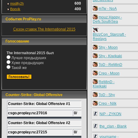
Bet.Winners
600
modify2h
mTw - NoA
400
Boevik
mouz.Happy -
События ProPlay.ru
Defs.SouthSea
Сезон ставок The International 2015
BlizzCon_Starcraft -
Replays
Голосование
Shy - Moon
The Internaitonal 2015 был
Shy - Kiwikaki
Лучше предыдуших
Хуже предыдущих
ToD - ReMinD
Такой же
Creo - Moon
ReMinD -
Kiwikaki
Counter-Strike: Global Offensive
ToD - Shy
Creo - Nilk
Counter-Strike: Global Offensive #1
csgo.proplay.ru:27016
0/
NiP - ZYKON
Counter-Strike: Global Offensive #2
the_clan - Blank
csgo.proplay.ru:27215
0/
yourname -