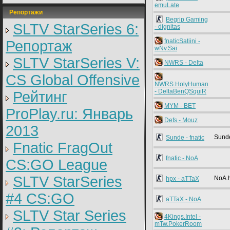
emuLate
Репортажи
Begrip Gaming
SLTV StarSeries 6:
- dignitas
fnaticSatiini -
Репортаж
wNv.Sai
SLTV StarSeries V:
NWRS - Delta
CS Global Offensive
NWRS.HolyHuman
- DeltaBenQSquiR
Рейтинг
MYM - BET
ProPlay.ru: Январь
Defs - Mouz
2013
Sund
Sunde - fnatic
Fnatic FragOut
fnatic - NoA
CS:GO League
SLTV StarSeries
NoA.
hpx - aTTaX
#4 CS:GO
aTTaX - NoA
SLTV Star Series
4Kings.Intel -
mTw.PokerRoom