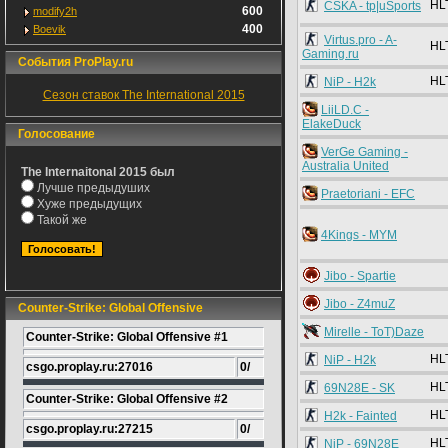
HL
CSKA - tp|uSports
600
modify2h
400
Boevik
Virtus.pro - A-
HL
Gaming.ru
События ProPlay.ru
HL
NiP - H2k
Сезон ставок The International 2015
LiiLD.C -
ElakeDuck
Голосование
VerGe Gaming -
Australia United
The Internaitonal 2015 был
Лучше предыдуших
Praetoriani - EFC
Хуже предыдущих
Такой же
4Kings - MYM
Jibo - Spartie
Jibo - Z4muZ
Counter-Strike: Global Offensive
Mirelle - ToT)Daze
Counter-Strike: Global Offensive #1
HL
NiP - H2k
csgo.proplay.ru:27016
0/
HL
69N28E - SK
Counter-Strike: Global Offensive #2
HL
H2k - Fainted
csgo.proplay.ru:27215
0/
HL
NiP - 69N28E