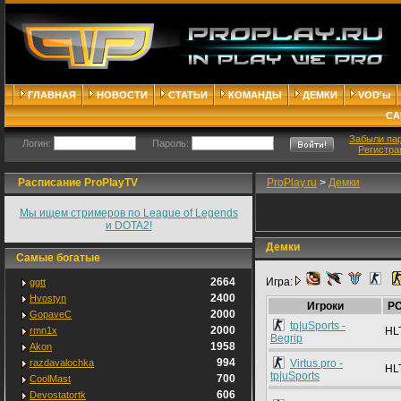
ГЛАВНАЯ
НОВОСТИ
СТАТЬИ
КОМАНДЫ
ДЕМКИ
VOD'ы
СА
Забыли па
Логин:
Пароль:
Регистра
Расписание ProPlayTV
ProPlay.ru
>
Демки
Мы ищем стримеров по League of Legends
и DOTA2!
Демки
Самые богатые
2664
Игра:
ggtt
2400
Hvostyn
Игроки
P
2000
GopaveC
tp|uSports -
2000
rmn1x
HL
Begrip
1958
Akon
994
razdavalochka
Virtus.pro -
HL
tp|uSports
700
CoolMast
606
Devostatortk