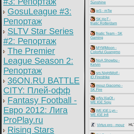
#3: Репортаж
Sunshine
GosuLeague #3:
ieS - mTw
Репортаж
SK.HoT -
fnatic.Rotterdam
SLTV Star Series
fnatic Team - SK
Gaming
#2: Репортаж
MYM]Moon -
The Premier
Colorful.Guangmo
League Season 2:
NoA.Showbu -
Kelvin
Репортаж
srs.NightWolf -
ID.Firestrike
36ON.RU BATTLE
mouz.Giacomo -
CITY: Плей-офф
SK.Fire
Fantasy Football -
wNv.XiaOt -
WE.IGE.Soju
Евро 2012: Лига
WE.IGE.Lyn -
WE.IGE.Infi
ProPlay.ru
HL
Virtus.pro - mouz
Rising Stars