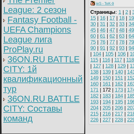
The Premier
ieS - TeK-9
League: 2 cезон
Страницы
:
1
|
2
|
Fantasy Football -
15
|
16
|
17
|
18
|
19
30
|
31
|
32
|
33
|
34
UEFA Champions
45
|
46
|
47
|
48
|
49
60
|
61
|
62
|
63
|
64
League лига
75
|
76
|
77
|
78
|
79
ProPlay.ru
90
|
91
|
92
|
93
|
94
|
104
|
105
|
106
|
1
36ON.RU BATTLE
115
|
116
|
117
|
118
|
127
|
128
|
129
|
1
CITY: 1й
138
|
139
|
140
|
14
квалификационный
149
|
150
|
151
|
15
160
|
161
|
162
|
16
тур
171
| 172 |
173
|
17
182
|
183
|
184
|
18
36ON.RU BATTLE
193
|
194
|
195
|
19
CITY: Составы
204
|
205
|
206
|
20
215
|
216
|
217
|
21
команд
226
|
227
|
228
|
22