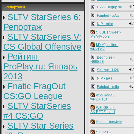
HL
Репортажи
H2k - Begrip.se
SLTV StarSeries 6:
HL
Fainted - aAa
HL
NiP - mibr
Репортаж
SK.BET.Sweet -
SLTV StarSeries V:
MYM]Moon
CS Global Offensive
MYM]Lucifer -
wNv.FoV
Рейтинг
Begrip.se -
HL
N69E28
ProPlay.ru: Январь
HL
SK.swe - H2k
2013
HL
NiP - aAa
Fnatic FragOut
HL
Fainted - mibr
CS:GO League
wNv.Keda -
wNv.XiaOt
SLTV StarSeries
WE.IGE.Infi -
SK.BET.Zacard
#4 CS:GO
Spell - Hum4nic
SLTV Star Series
SK.HoT -