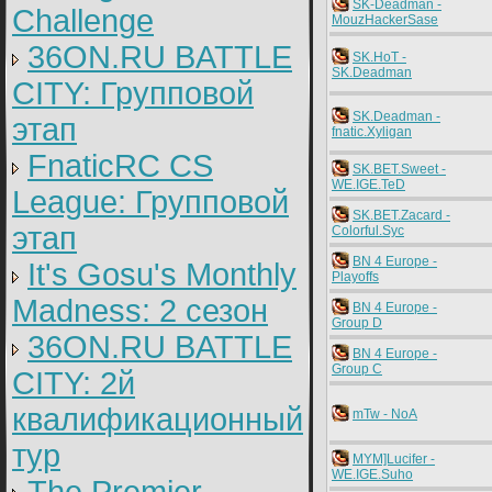
SK-Deadman -
Challenge
MouzHackerSase
36ON.RU BATTLE
SK.HoT -
SK.Deadman
CITY: Групповой
SK.Deadman -
этап
fnatic.Xyligan
FnaticRC CS
SK.BET.Sweet -
WE.IGE.TeD
League: Групповой
SK.BET.Zacard -
этап
Colorful.Syc
BN 4 Europe -
It's Gosu's Monthly
Playoffs
Madness: 2 сезон
BN 4 Europe -
Group D
36ON.RU BATTLE
BN 4 Europe -
Group C
CITY: 2й
квалификационный
mTw - NoA
тур
MYM]Lucifer -
WE.IGE.Suho