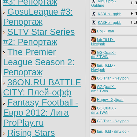
#3: Репортаж
Virtus.pro -
HL
Gabline
GosuLeague #3:
HL
KA3Hb - ggbb
Репортаж
HL
KA3Hb - ggbb
SLTV Star Series
Doj - Titan
#2: Репортаж
fair.T6.LD -
Neytpoh
The Premier
GG.QuaiX -
dmZ.TWiN
League Season 2:
fair.T6.LD -
Репортаж
Neytpoh
GG.Titan - Neytpoh
36ON.RU BATTLE
GG.QuaiX -
CITY: Плей-офф
dmZ.TWin
Fantasy Football -
Happy - Xyligan
GG.QuaiX -
Евро 2012: Лига
dmZ.TWiN
ProPlay.ru
GG.Titan - Neytpoh
Rising Stars
fair.T6.ld - dmZ.doj-