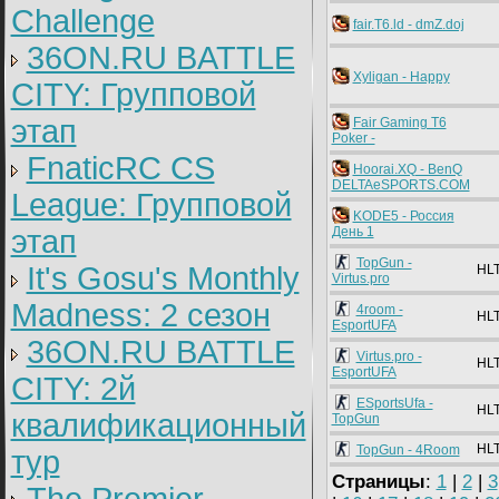
Challenge
fair.T6.ld - dmZ.doj
36ON.RU BATTLE
Xyligan - Happy
CITY: Групповой
этап
Fair Gaming T6
Poker -
FnaticRC CS
Hoorai.XQ - BenQ
DELTAeSPORTS.COM
League: Групповой
KODE5 - Россия
этап
День 1
TopGun -
It's Gosu's Monthly
HL
Virtus.pro
Madness: 2 сезон
4room -
HL
EsportUFA
36ON.RU BATTLE
Virtus.pro -
HL
EsportUFA
CITY: 2й
ESportsUfa -
HL
квалификационный
TopGun
HL
TopGun - 4Room
тур
Страницы
:
1
|
2
|
3