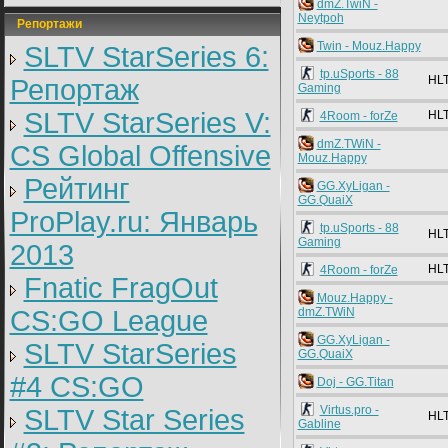
dmZ.TwiN -
Neytpoh
Репортажи
Twin - Mouz.Happy
SLTV StarSeries 6:
tp.uSports - 88
HL
Репортаж
Gaming
SLTV StarSeries V:
HL
4Room - forZe
dmZ.TWiN -
CS Global Offensive
Mouz.Happy
Рейтинг
GG.XyLigan -
GG.QuaiX
ProPlay.ru: Январь
tp.uSports - 88
HL
Gaming
2013
HL
4Room - forZe
Fnatic FragOut
Mouz.Happy -
CS:GO League
dmZ.TWiN
GG.XyLigan -
SLTV StarSeries
GG.QuaiX
#4 CS:GO
Doj - GG.Titan
Virtus.pro -
SLTV Star Series
HL
Gabline