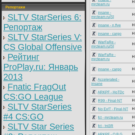
insane -
H
mrcteam.ru
Репортажи
insane -
SLTV StarSeries 6:
H
mrcteam.ru[S]
Репортаж
H
insane - n.f!ve
H
insane - cargo
SLTV StarSeries V:
WarFaRe -
H
CS Global Offensive
mrcteam.ru[S]
Рейтинг
WarFaRe -
H
mrcteam.ru
ProPlay.ru: Январь
H
insane - cargo
2013
Accelerated -
H
insane
Fnatic FragOut
H
ARKPF - HoTDc
CS:GO League
H
R99 - Final-NT
SLTV StarSeries
H
No Ex!T - Final-NT
#4 CS:GO
H
fct - mrcteam.ru
SLTV Star Series
H
fct - !nt3R
H
ARKPF - O.B.G.