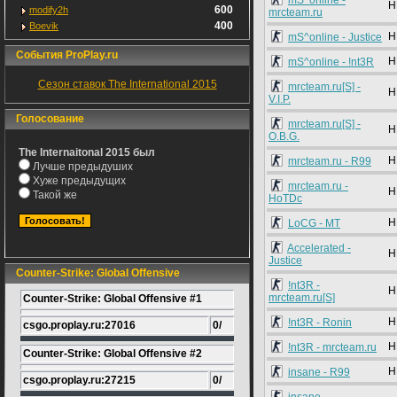
mS^online -
H
600
modify2h
mrcteam.ru
400
Boevik
H
mS^online - Justice
События ProPlay.ru
H
mS^online - !nt3R
Сезон ставок The International 2015
mrcteam.ru[S] -
H
V.I.P.
Голосование
mrcteam.ru[S] -
H
O.B.G.
The Internaitonal 2015 был
H
mrcteam.ru - R99
Лучше предыдуших
Хуже предыдущих
mrcteam.ru -
H
Такой же
HoTDc
H
LoCG - MT
Accelerated -
H
Justice
Counter-Strike: Global Offensive
!nt3R -
H
mrcteam.ru[S]
Counter-Strike: Global Offensive #1
H
!nt3R - Ronin
csgo.proplay.ru:27016
0/
H
!nt3R - mrcteam.ru
Counter-Strike: Global Offensive #2
H
insane - R99
csgo.proplay.ru:27215
0/