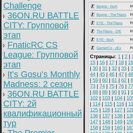
Challenge
H
Begrip - NoA
36ON.RU BATTLE
H
Begrip - TheTitans
CITY: Групповой
H
EYE - TheTitans
H
TheTitans - D!E
этап
H
EYE - NoA
FnaticRC CS
H
GamerCo - zEx
League: Групповой
Страницы
:
1
|
2
|
этап
15
|
16
|
17
|
18
|
1
|
30
|
31
|
32
|
33
|
It's Gosu's Monthly
44
|
45
|
46
|
47
|
4
|
59
|
60
|
61
|
62
|
Madness: 2 сезон
73
|
74
|
75
|
76
|
7
36ON.RU BATTLE
|
88
|
89
|
90
|
91
|
102
|
103
|
104
|
10
CITY: 2й
|
114
|
115
|
116
|
1
125
|
126
|
127
|
12
квалификационный
136
|
137
|
138
|
13
тур
147
|
148
|
149
|
15
158
|
159
|
160
|
16