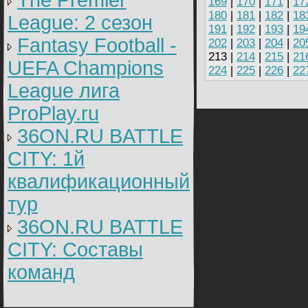
The Premier
169
|
170
|
171
|
17
180
|
181
|
182
|
18
League: 2 cезон
191
|
192
|
193
|
19
Fantasy Football -
202
|
203
|
204
|
20
213 |
214
|
215
|
21
UEFA Champions
224
|
225
|
226
|
22
League лига
ProPlay.ru
36ON.RU BATTLE
CITY: 1й
квалификационный
тур
36ON.RU BATTLE
CITY: Составы
команд