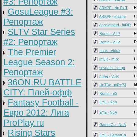
#3: Репортаж
H
ARKPF - No Ex!T
GosuLeague #3:
H
ARKPF - insane
Репортаж
H
Accelerated - !nt3R
SLTV Star Series
P
Ronin - V.I.P
#2: Репортаж
P
Ronin - V.I.P.
The Premier
i
Leax - Vidok
H
League Season 2:
int3R - mRc
H
severes - cargo
Репортаж
H
n.five - V.I.P.
36ON.RU BATTLE
hl
HoTDc - mRc[S]
CITY: Плей-офф
H
Ronin - ES
Fantasy Football -
H
EYE - NoA
Евро 2012: Лига
H
EYE - NoA
ProPlay.ru
H
GamerCo - NoA
Rising Stars
H
EYE - GamerCo