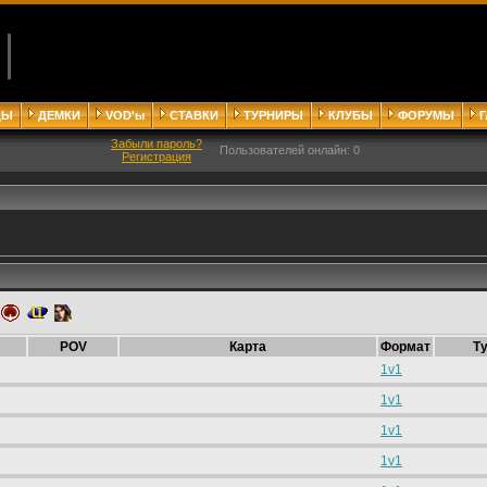
ДЫ
ДЕМКИ
VOD'ы
СТАВКИ
ТУРНИРЫ
КЛУБЫ
ФОРУМЫ
Забыли пароль?
Пользователей онлайн: 0
Регистрация
POV
Карта
Формат
Т
1v1
1v1
1v1
1v1