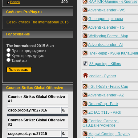
RAPTOR-Gaming - eXpertise
400
Boevik
Adventskalender - WS
События ProPlay.ru
G-League - финалы
Сезон ставок The International 2015
Adventskalender - TG
Голосование
Wellspring Forest - Map
Adventskalender - AI
The Internaitonal 2015 был
Лучше предыдуших
Плей-офф - Кубка Калашни
Хуже предыдущих
Такой же
88-gaming - Killers
cooller - Cypher
nGt.TReSh - Fnatic Cup
Counter-Strike: Global Offensive
Adventskalender - AZ
Counter-Strike: Global Offensive
#1
DreamCup - Pack
csgo.proplay.ru:27016
0/
ZOTAC #115 - Pack
Counter-Strike: Global Offensive
Certified Gamerz -
#2
GaB.BallerPoker.de
csgo.proplay.ru:27215
0/
Mojawi Gaming - Royalty