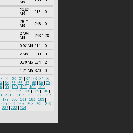
200
0
Mб
23,82
116
0
Mб
29,71
248
0
Mб
27,64
2437
28
Mб
0,92 Mб
114
0
2 Mб
109
0
0,79 Mб
174
2
1,21 Mб
370
0
28
|
29
|
30
|
31
|
32
|
33
|
34
|
35
|
3
|
64
|
65
|
66
|
67
|
68
|
69
|
70
|
8
|
99
|
100
|
101
|
102
|
103
|
25
|
126
|
127
|
128
|
129
|
130
|
|
152
|
153
|
154
|
155
|
156
|
157
|
179
|
180
|
181
|
182
|
183
|
|
205
|
206
|
207
|
208
|
209
|
210
|
232
|
233
|
234