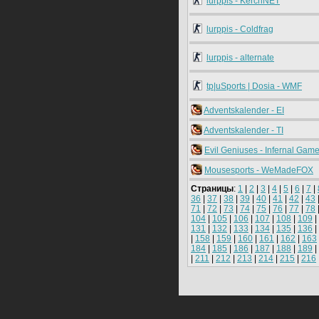
lurppis - KerchNET
lurppis - Coldfrag
lurppis - alternate
tp|uSports | Dosia - WMF
Adventskalender - EI
Adventskalender - TI
Evil Geniuses - Infernal Game
Mousesports - WeMadeFOX
Страницы
:
1
|
2
|
3
|
4
|
5
|
6
|
7
|
36
|
37
|
38
|
39
|
40
|
41
|
42
|
43
71
|
72
|
73
|
74
|
75
|
76
|
77
|
78
104
|
105
|
106
|
107
|
108
|
109
|
131
|
132
|
133
|
134
|
135
|
136
|
|
158
|
159
|
160
|
161
|
162
|
163
184
|
185
|
186
|
187
|
188
|
189
|
|
211
|
212
|
213
|
214
|
215
|
216