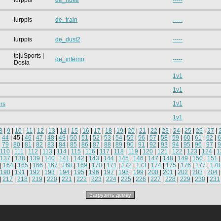
lurppis
de_nuke
-----
lurppis
de_train
-----
lurppis
de_dust2
-----
tp|uSports |
de_inferno
-----
Dosia
1v1
1v1
1v1
rs
1v1
8
|
9
|
10
|
11
|
12
|
13
|
14
|
15
|
16
|
17
|
18
|
19
|
20
|
21
|
22
|
23
|
24
|
25
|
26
|
27
|
|
44
| 45 |
46
|
47
|
48
|
49
|
50
|
51
|
52
|
53
|
54
|
55
|
56
|
57
|
58
|
59
|
60
|
61
|
62
|
6
|
79
|
80
|
81
|
82
|
83
|
84
|
85
|
86
|
87
|
88
|
89
|
90
|
91
|
92
|
93
|
94
|
95
|
96
|
97
|
9
110
|
111
|
112
|
113
|
114
|
115
|
116
|
117
|
118
|
119
|
120
|
121
|
122
|
123
|
124
|
1
137
|
138
|
139
|
140
|
141
|
142
|
143
|
144
|
145
|
146
|
147
|
148
|
149
|
150
|
151
|
164
|
165
|
166
|
167
|
168
|
169
|
170
|
171
|
172
|
173
|
174
|
175
|
176
|
177
|
178
190
|
191
|
192
|
193
|
194
|
195
|
196
|
197
|
198
|
199
|
200
|
201
|
202
|
203
|
204
|
217
|
218
|
219
|
220
|
221
|
222
|
223
|
224
|
225
|
226
|
227
|
228
|
229
|
230
|
231