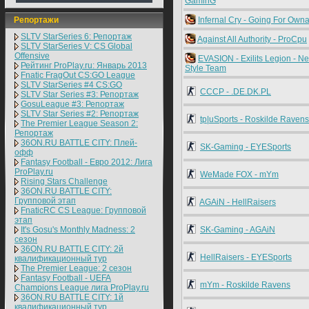
GaminG
Репортажи
Infernal Cry - Going For Own
SLTV StarSeries 6: Репортаж
Against All Authority - ProCpu
SLTV StarSeries V: CS Global
Offensive
EVASION - Exilits Legion - N
Рейтинг ProPlay.ru: Январь 2013
Style Team
Fnatic FragOut CS:GO League
SLTV StarSeries #4 CS:GO
CCCP - .DE.DK.PL
SLTV Star Series #3: Репортаж
GosuLeague #3: Репортаж
SLTV Star Series #2: Репортаж
tp|uSports - Roskilde Ravens
The Premier League Season 2:
Репортаж
36ON.RU BATTLE CITY: Плей-
SK-Gaming - EYESports
офф
Fantasy Football - Евро 2012: Лига
ProPlay.ru
WeMade FOX - mYm
Rising Stars Challenge
36ON.RU BATTLE CITY:
Групповой этап
AGAiN - HellRaisers
FnaticRC CS League: Групповой
этап
It's Gosu's Monthly Madness: 2
SK-Gaming - AGAiN
сезон
36ON.RU BATTLE CITY: 2й
HellRaisers - EYESports
квалификационный тур
The Premier League: 2 cезон
Fantasy Football - UEFA
mYm - Roskilde Ravens
Champions League лига ProPlay.ru
36ON.RU BATTLE CITY: 1й
квалификационный тур