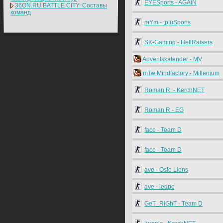
EYESports - AGAiN
36ON.RU BATTLE CITY: Составы
команд
mYm - tp|uSports
SK-Gaming - HellRaisers
Adventskalender - MV
mTw Mindfactory - Millenium
Roman R. - KerchNET
Roman R - EG
face - Team D
face - Team D
ave - Oslo Lions
ave - ledpc
GeT_RiGhT - Team D