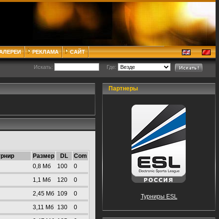
ГАЛЕРЕИ
РЕКЛАМА
САЙТ
Искать:
Где:
Партнеры
урнир
Размер
DL
Com
0,8 Mб
100
0
1,1 Mб
120
0
2,45 Mб
109
0
Турниры ESL
3,11 Mб
130
0