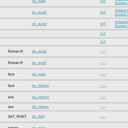
de_nuke
5v5
Europe 
Arbalet
de_dust2
5v5
Europe 
Arbalet
de_dust2
5v5
Europe 
1v1
1v1
Roman R.
de_dust2
-----
Roman R
de_dust2
-----
face
de_nuke
-----
face
de_inferno
-----
ave
de_inferno
-----
ave
de_inferno
-----
GeT_RiGhT
de_train
-----