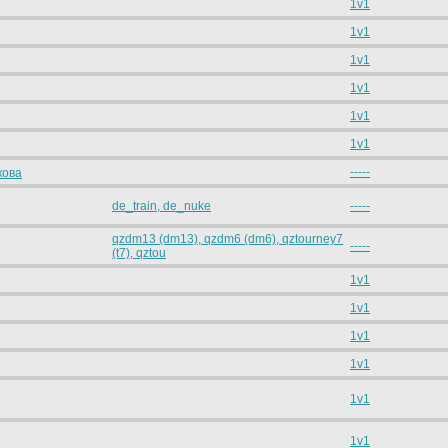
1v1
1v1
1v1
1v1
1v1
1v1
-----
кова
de_train, de_nuke
-----
qzdm13 (dm13), qzdm6 (dm6), qztourney7
-----
(t7), qztou
1v1
1v1
1v1
1v1
1v1
1v1