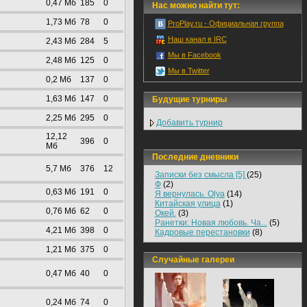
0,47 Mб
185
0
Нас можно найти тут:
1,73 Mб
78
0
ProPlay.ru - Официальная группа
Наш канал в IRC
2,43 Mб
284
5
Мы в Facebook
2,48 Mб
125
0
Мы в Twitter
0,2 Mб
137
0
1,63 Mб
147
0
Будущие турниры
2,25 Mб
295
0
Добавить турнир
12,12
396
0
Mб
Последние дневники
5,7 Mб
376
12
Записки без смысла [5]
(25)
Ф
(2)
0,63 Mб
191
0
Я вернулась. Olya
(14)
Китайская улица
(1)
0,76 Mб
62
0
Окей.
(3)
Ранетки: Новая любовь. Ча...
(5)
4,21 Mб
398
0
Кадровые перестановки
(8)
1,21 Mб
375
0
Случайные галереи
0,47 Mб
40
0
0,24 Mб
74
0