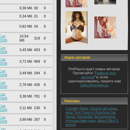
0,36 Mб
30
0
0,34 Mб
31
0
0,82 Mб
34
0
 Cup
10,54
319
0
2009
Mб
 Cup
3,45 Mб
403
0
2009
Ищем авторов!
 Cup
3,72 Mб
969
0
2009
ProPlay.ru ищет новых авторов.
 Cup
3,49 Mб
294
0
Прочитайте "
Памятку для
2009
авторов
" и, если
заинтересовались, пишите нам
 Cup
2,76 Mб
426
0
editor@proplay.ru
2009
 Cup
3,38 Mб
761
0
2009
Реклама
 Cup
3,11 Mб
230
0
Counter-Strike: Source чит коды
,
2009
игра Tom Clancy's Rainbow Six:
Vegas
,
Dreamfall: Бесконечное
 Cup
3,69 Mб
267
0
путешествие save
,
Mass Effect 3
2009
torrent
 Cup