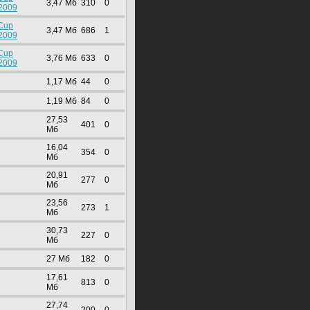
3,47 Mб
310
0
2009
 Cup
3,47 Mб
686
1
2009
 Cup
3,76 Mб
633
0
2009
1,17 Mб
44
0
1,19 Mб
84
0
27,53
401
0
Mб
16,04
354
0
Mб
20,91
277
0
Mб
23,56
273
1
Mб
30,73
227
0
Mб
27 Mб
182
0
17,61
813
0
Mб
27,74