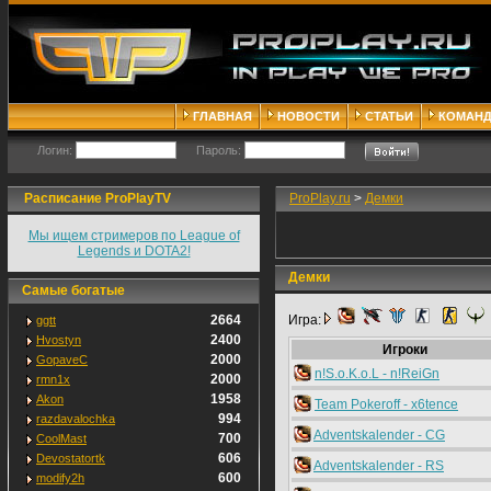
ГЛАВНАЯ
НОВОСТИ
СТАТЬИ
КОМАН
Логин:
Пароль:
Расписание ProPlayTV
ProPlay.ru
>
Демки
Мы ищем стримеров по League of
Legends и DOTA2!
Демки
Самые богатые
2664
Игра:
ggtt
2400
Hvostyn
Игроки
2000
GopaveC
n!S.o.K.o.L - n!ReiGn
2000
rmn1x
1958
Akon
Team Pokeroff - x6tence
994
razdavalochka
Adventskalender - CG
700
CoolMast
606
Devostatortk
Adventskalender - RS
600
modify2h