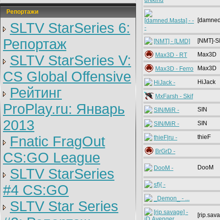
uNkind
Репортажи
[damned
[damned.Masta] - -
SLTV StarSeries 6:
-
Репортаж
[NMT]-S
[NMT] - [LMD]
Max3D
Max3D - RT
SLTV StarSeries V:
Max3D
Max3D - Ferro
CS Global Offensive
HiJack
HiJack -
Рейтинг
MxFarsh - Skif
ProPlay.ru: Январь
SIN
SIN/MiR -
2013
SIN
SIN/MiR -
Fnatic FragOut
thieF
thieF|ru -
BrGrD -
CS:GO League
DooM
DooM -
SLTV StarSeries
sf}{ -
#4 CS:GO
_Demon_ - ...
SLTV Star Series
[rip.savage] -
[rip.sav
iD.Avenger