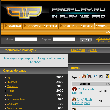
ГЛАВНАЯ
НОВОСТИ
СТАТЬИ
КОМАНДЫ
ДЕМКИ
VOD'ы
СА
Забыли па
Логин:
Пароль:
Регистра
Расписание ProPlayTV
ProPlay.ru
>
Демки
Мы ищем стримеров по League of Legends
и DOTA2!
Демки
Самые богатые
2664
Игра:
ggtt
2400
Hvostyn
Игроки
P
2000
GopaveC
Cooller - v4-
2000
rmn1x
Cooller
Keeper
1958
Akon
994
razdavalochka
(orky)Flash -
all
M19*BigMaN
700
CoolMast
606
Devostatortk