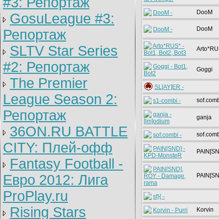
#3: Репортаж
DooM
DooM -
GosuLeague #3:
DooM
DooM -
Репортаж
Arto*RUS* -
SLTV Star Series
Arto*RU
Bot1, Bot2, Bot3
#2: Репортаж
Goggi - Bot1,
Goggi
Bot2
The Premier
SL[AY]ER -
League Season 2:
sof.com
s1-combi -
Репортаж
ganja -
ganja
[lm]odium
36ON.RU BATTLE
sof.com
sof.combi -
CITY: Плей-офф
PAIN[SND] -
PAIN[SN
KPD-MonsteR
Fantasy Football -
PAIN[SND],
Евро 2012: Лига
PAIN[SN
ROY - Damage,
rama
ProPlay.ru
sf}{ -
Rising Stars
Korvin
Korvin - Purri