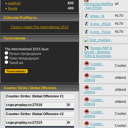
600
modify2h
all
FM.Karma.WeRRa
- NeyTPOH
400
Boevik
HLTV
emax - tk
События ProPlay.ru
HLTV
A-line - RK24
Сезон ставок The International 2015
HLTV
A-line - Forze
Голосование
Ded_mazday -
Russia (MiF &
The Internaitonal 2015 был
Ghost) - Bulgaria
Лучше предыдуших
(DIDI & Insomnia)
Хуже предыдущих
Такой же
Cooller -
Cooller
uNkind
Cooller -
uNkind
uNkind
Counter-Strike: Global Offensive
Cooller -
uNkind
uNkind
Counter-Strike: Global Offensive #1
Cooller -
uNkind
uNkind
csgo.proplay.ru:27016
0/
Cooller -
Cooller
Counter-Strike: Global Offensive #2
uNkind
csgo.proplay.ru:27215
0/
Cooller -
Cooller