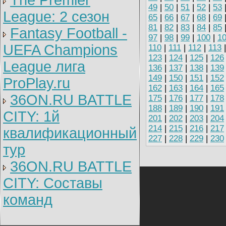
The Premier
49
|
50
|
51
|
52
|
53
League: 2 cезон
65
|
66
|
67
|
68
|
69
81
|
82
|
83
|
84
|
85
Fantasy Football -
97
|
98
|
99
|
100
|
1
UEFA Champions
110
|
111
|
112
|
113
123
|
124
|
125
|
126
League лига
136
|
137
|
138
|
139
149
|
150
|
151
|
152
ProPlay.ru
162
|
163
|
164
|
165
36ON.RU BATTLE
175
|
176
|
177
|
178
188
|
189
|
190
|
191
CITY: 1й
201
|
202
|
203
|
204
214
|
215
|
216
|
217
квалификационный
227
|
228
|
229
|
230
тур
36ON.RU BATTLE
CITY: Составы
команд