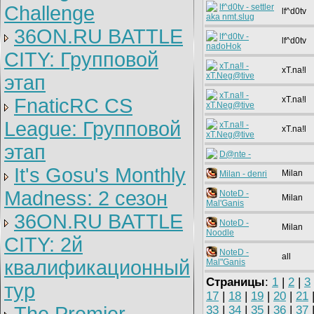
Challenge
lf^d0tv - settler
lf^d0tv
aka nmt.slug
36ON.RU BATTLE
lf^d0tv -
lf^d0tv
nadoHok
CITY: Групповой
xT.na!l -
xT.na!l
xT.Neg@tive
этап
xT.na!l -
FnaticRC CS
xT.na!l
xT.Neg@tive
League: Групповой
xT.na!l -
xT.na!l
xT.Neg@tive
этап
D@nte -
It's Gosu's Monthly
Milan
Milan - denri
Madness: 2 сезон
NoteD -
Milan
Mal'Ganis
36ON.RU BATTLE
NoteD -
Milan
Noodle
CITY: 2й
NoteD -
all
квалификационный
Mal"Ganis
Страницы
:
1
|
2
|
3
тур
17
|
18
|
19
|
20
|
21
33
|
34
|
35
|
36
|
37