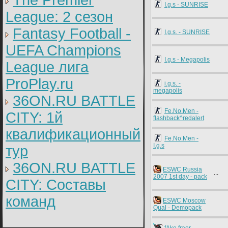
The Premier
I.g.s - SUNRISE
League: 2 cезон
Fantasy Football -
I.g.s. - SUNRISE
UEFA Champions
I.g.s - Megapolis
League лига
ProPlay.ru
i.g.s. -
megapolis
36ON.RU BATTLE
Fe.No.Men -
CITY: 1й
flashback^redalert
квалификационный
Fe.No.Men -
I.g.s
тур
36ON.RU BATTLE
ESWC Russia
...
2007 1st day - pack
CITY: Составы
команд
ESWC Moscow
Qual - Demopack