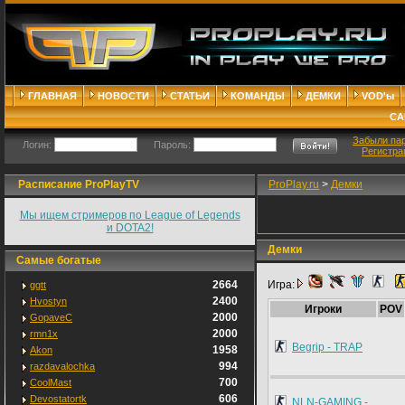
ГЛАВНАЯ
НОВОСТИ
СТАТЬИ
КОМАНДЫ
ДЕМКИ
VOD'ы
СА
Забыли па
Логин:
Пароль:
Регистра
Расписание ProPlayTV
ProPlay.ru
>
Демки
Мы ищем стримеров по League of Legends
и DOTA2!
Демки
Самые богатые
2664
Игра:
ggtt
2400
Hvostyn
Игроки
POV
2000
GopaveC
2000
rmn1x
Begrip - TRAP
1958
Akon
994
razdavalochka
700
CoolMast
606
Devostatortk
NLN-GAMING -