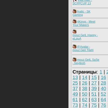
fAke.fraer -
SCPPCUP 13
fnatic - SK
Gaming
4Kings - Meet
Your Makers
mouz.GeIL.Happy -
eLquA
iP.Avatar -
mouz.Geil.TitaN
mouz.GeIL.SaSe
- Neytpoh
Страницы
:
1
|
13
|
14
|
15
|
16
25
|
26
|
27
|
28
37
|
38
|
39
|
40
49
|
50
|
51
|
52
61
|
62
|
63
|
64
73
|
74
|
75
|
76