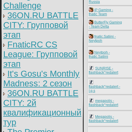
Russia
Challenge
iP Gaming -
36ON.RU BATTLE
fnatic Team
CITY: Групповой
ButterFly Gaming
- Team Delta
этап
fnatic.Satiini -
Neytpoh
FnaticRC CS
League: Групповой
Neytpoh -
fnatic.Satiini
этап
SUNRISE -
It's Gosu's Monthly
flashback^redalert
Madness: 2 сезон
flashback^redalert -
36ON.RU BATTLE
I.g.s
CITY: 2й
megapolis -
flashback^redalert
квалификационный
Megapolis -
тур
flashback^redalert