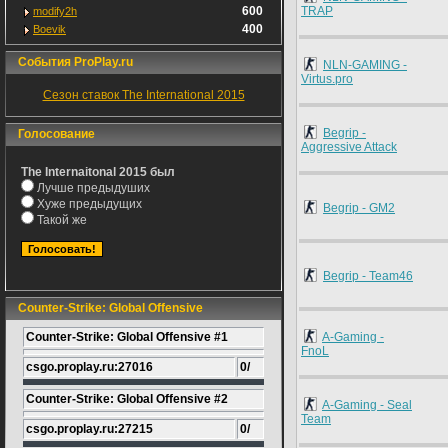
600
TRAP
modify2h
400
Boevik
События ProPlay.ru
NLN-GAMING -
Virtus.pro
Сезон ставок The International 2015
Begrip -
Голосование
Aggressive Attack
The Internaitonal 2015 был
Лучше предыдуших
Хуже предыдущих
Begrip - GM2
Такой же
Begrip - Team46
Counter-Strike: Global Offensive
Counter-Strike: Global Offensive #1
A-Gaming -
FnoL
csgo.proplay.ru:27016
0/
Counter-Strike: Global Offensive #2
A-Gaming - Seal
Team
csgo.proplay.ru:27215
0/