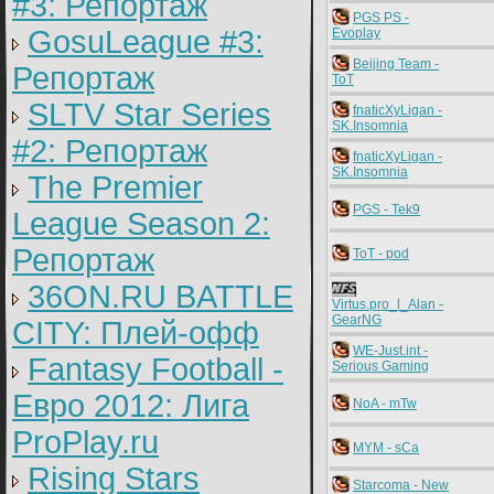
#3: Репортаж
PGS PS -
GosuLeague #3:
Evoplay
Beijing Team -
Репортаж
ToT
SLTV Star Series
fnaticXyLigan -
SK.Insomnia
#2: Репортаж
fnaticXyLigan -
SK.Insomnia
The Premier
PGS - Tek9
League Season 2:
Репортаж
ToT - pod
36ON.RU BATTLE
Virtus.pro_l_Alan -
GearNG
CITY: Плей-офф
WE-Just.int -
Fantasy Football -
Serious Gaming
Евро 2012: Лига
NoA - mTw
ProPlay.ru
MYM - sCa
Rising Stars
Starcoma - New