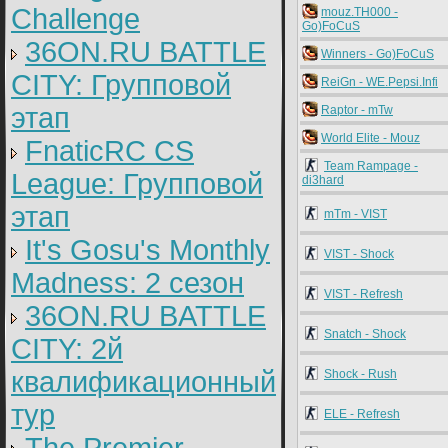
Challenge
mouz.TH000 -
Go)FoCuS
36ON.RU BATTLE
Winners - Go)FoCuS
CITY: Групповой
ReiGn - WE.Pepsi.Infi
этап
Raptor - mTw
World Elite - Mouz
FnaticRC CS
Team Rampage -
League: Групповой
di3hard
этап
mTm - VIST
It's Gosu's Monthly
VIST - Shock
Madness: 2 сезон
VIST - Refresh
36ON.RU BATTLE
Snatch - Shock
CITY: 2й
квалификационный
Shock - Rush
тур
ELE - Refresh