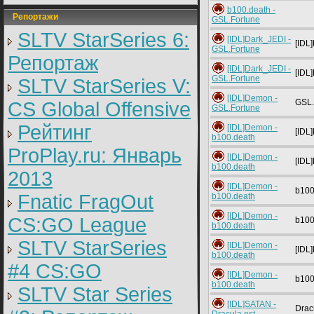
b100.death -
Репортажи
GSL.Fortune
SLTV StarSeries 6:
[IDL]Dark_JEDI -
[IDL
GSL.Fortune
Репортаж
[IDL]Dark_JEDI -
[IDL
GSL.Fortune
SLTV StarSeries V:
[IDL]Demon -
GSL.
CS Global Offensive
GSL.Fortune
Рейтинг
[IDL]Demon -
[IDL
b100.death
ProPlay.ru: Январь
[IDL]Demon -
[IDL
b100.death
2013
[IDL]Demon -
b100
Fnatic FragOut
b100.death
[IDL]Demon -
CS:GO League
b100
b100.death
SLTV StarSeries
[IDL]Demon -
[IDL
b100.death
#4 CS:GO
[IDL]Demon -
b100
b100.death
SLTV Star Series
[IDL]SATAN -
Drac