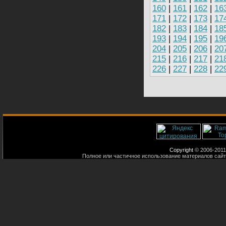
160
|
161
|
162
|
16
171
|
172
|
173
|
17
182
|
183
|
184
|
18
193
|
194
|
195
|
19
204
|
205
|
206
|
20
215
|
216
|
217
|
21
226
|
227
|
228
|
22
Copyright
© 2006-2011
Полное или частичное использование материалов сайт