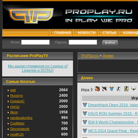
ГЛАВНАЯ
НОВОСТИ
СТАТЬИ
КОМАН
Логин:
Пароль:
Расписание ProPlayTV
ProPlay.ru
>
Демки
Мы ищем стримеров по League of
Legends и DOTA2!
Демки
Самые богатые
2664
Игра:
ggtt
2400
Hvostyn
Игр
2000
GopaveC
DreamHack Open 2016: Valen
2000
rmn1x
1958
Akon
ASUS ROG Summer 2015 - R
994
razdavalochka
IEM 9 World Championship - 
700
CoolMast
606
Devostatortk
WCS 2014 Grand Final - Rep
600
modify2h