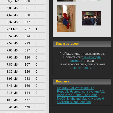
20,22 Mб
880
0
5,81 Mб
801
0
4,67 Mб
928
0
5,32 Mб
677
0
7,11 Mб
767
1
6,59 Mб
694
0
7,52 Mб
293
0
Ищем авторов!
7,66 Mб
697
0
ProPlay.ru ищет новых авторов.
Прочитайте "
Памятку для
7,66 Mб
126
0
авторов
" и, если
заинтересовались, пишите нам
7,87 Mб
167
0
editor@proplay.ru
8,37 Mб
126
0
3,93 Mб
683
0
Реклама
6,46 Mб
166
0
скачать Star Wars: The Old
Republic бесплатно
,
save ArmA 2
,
8,16 Mб
144
0
Back to the Future: The Game
NoCD
,
Might and Magic: Heroes 6
15,1 Mб
677
0
системные требования
8,36 Mб
569
0