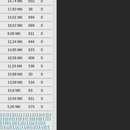
14,74 Mб
655
0
17,83 Mб
39
0
14,01 Mб
694
0
18,52 Mб
669
0
8,06 Mб
611
0
12,24 Mб
844
0
14,85 Mб
623
0
18,56 Mб
606
0
11,03 Mб
536
0
10,89 Mб
20
0
13,09 Mб
534
0
10,8 Mб
63
0
10,64 Mб
811
0
5,05 Mб
575
0
28
|
29
|
30
|
31
|
32
|
33
|
34
|
35
|
3
|
64
|
65
|
66
|
67
|
68
|
69
|
70
|
8
|
99
|
100
|
101
|
102
|
103
|
25
|
126
|
127
|
128
|
129
|
130
|