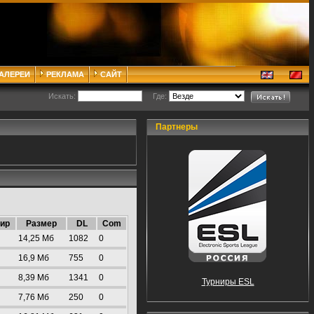
ГАЛЕРЕИ
РЕКЛАМА
САЙТ
Искать:
Где:
Партнеры
ир
Размер
DL
Com
14,25 Mб
1082
0
16,9 Mб
755
0
8,39 Mб
1341
0
Турниры ESL
7,76 Mб
250
0