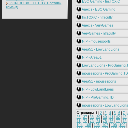
ESC Gaming - fm.TOXiC
36ON.RU BATTLE CITY: Составы
команд
Anexis - ESC Gaming
fm.TOXiC - n!faculty
Anexis - VeryGames
VeryGames - n!faculty
NiP - mousesports
Area51 - LowLandLions
NiP - Area51
LowLandLions - ProGaming.
mousesports - ProGaming.TD
Area51 - mousesports
NiP - LowLandLions
NiP - ProGaming.TD
mousesports - LowLandLions
Страницы
: 1 |
2
|
3
|
4
|
5
|
6
|
7
|
36
|
37
|
38
|
39
|
40
|
41
|
42
|
43
71
|
72
|
73
|
74
|
75
|
76
|
77
|
78
104
|
105
|
106
|
107
|
108
|
109
|