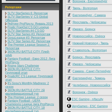
Воронеж - Екатеринбург
Репортажи
Тверь - Волгоград
SLTV StarSeries 6: Репортаж
Екатеринбург - Самара
SLTV StarSeries V: CS Global
Offensive
Ярославль - Чебоксары
Рейтинг ProPlay.ru: Январь 2013
Fnatic FragOut CS:GO League
Ижевск - Брянск
SLTV StarSeries #4 CS:GO
SLTV Star Series #3: Репортаж
Новороссийск - Озёрск
GosuLeague #3: Репортаж
SLTV Star Series #2: Репортаж
Нижний Новгород - Тверь
The Premier League Season 2:
Репортаж
Ставрополь - Волгоград
36ON.RU BATTLE CITY: Плей-
офф
Брянск - Ярославль
Fantasy Football - Евро 2012: Лига
ProPlay.ru
Ижевск - Чебоксары
Rising Stars Challenge
36ON.RU BATTLE CITY:
Самара - Санкт-Петербург
Групповой этап
FnaticRC CS League: Групповой
Екатеринбург - Тюмень
этап
It's Gosu's Monthly Madness: 2
Челябинск - Новороссийск
сезон
36ON.RU BATTLE CITY: 2й
Воронеж - Озёрск
квалификационный тур
The Premier League: 2 cезон
ESC Gaming - n!faculty
Fantasy Football - UEFA
Champions League лига ProPlay.ru
VeryGames - ESC Gaming
36ON.RU BATTLE CITY: 1й
квалификационный тур