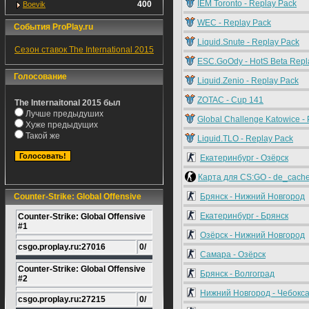
IEM Toronto - Replay Pack
400
Boevik
WEC - Replay Pack
События ProPlay.ru
Liquid.Snute - Replay Pack
Сезон ставок The International 2015
ESC.GoOdy - HotS Beta Repl
Голосование
Liquid.Zenio - Replay Pack
ZOTAC - Cup 141
The Internaitonal 2015 был
Лучше предыдуших
Global Challenge Katowice - 
Хуже предыдущих
Такой же
Liquid.TLO - Replay Pack
Екатеринбург - Озёрск
Карта для CS:GO - de_cach
Counter-Strike: Global Offensive
Брянск - Нижний Новгород
Екатеринбург - Брянск
Counter-Strike: Global Offensive
#1
Озёрск - Нижний Новгород
csgo.proplay.ru:27016
0/
Самара - Озёрск
Counter-Strike: Global Offensive
Брянск - Волгоград
#2
Нижний Новгород - Чебокс
csgo.proplay.ru:27215
0/