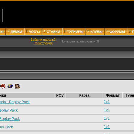
ДЫ
ДЕМКИ
VOD'ы
СТАВКИ
ТУРНИРЫ
КЛУБЫ
ФОРУМЫ
Забыли пароль?
Пользователей онлайн: 0
Регистрация
оки
POV
Карта
Формат
Турн
1v1
cia - Replay Pack
1v1
eplay Pack
1v1
Replay Pack
1v1
lay Pack