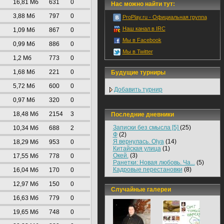
16,81 Mб
631
0
Нас можно найти тут:
3,88 Mб
797
0
ProPlay.ru - Официальная группа
Наш канал в IRC
1,09 Mб
867
0
Мы в Facebook
0,99 Mб
886
0
Мы в Twitter
1,2 Mб
773
0
1,68 Mб
221
0
Будущие турниры
5,72 Mб
600
0
Добавить турнир
0,97 Mб
320
0
18,48 Mб
2154
3
Последние дневники
Записки без смысла [5]
(25)
10,34 Mб
688
2
Ф
(2)
Я вернулась. Olya
(14)
18,29 Mб
953
0
Китайская улица
(1)
Окей.
(3)
17,55 Mб
778
0
Ранетки: Новая любовь. Ча...
(5)
Кадровые перестановки
(8)
16,04 Mб
170
0
12,97 Mб
150
0
Случайные галереи
16,63 Mб
779
0
19,65 Mб
748
0