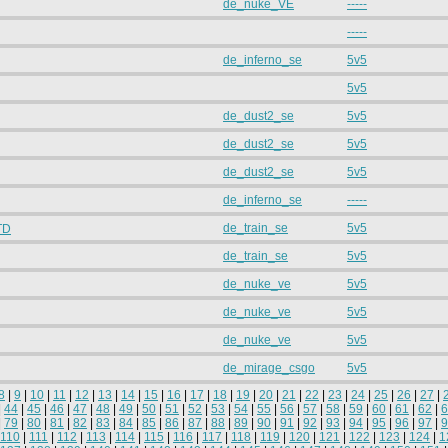
de_nuke_VE
-----
-----
de_inferno_se
5v5
5v5
de_dust2_se
5v5
de_dust2_se
5v5
de_dust2_se
5v5
de_inferno_se
-----
de_train_se
5v5
TD
de_train_se
5v5
de_nuke_ve
5v5
de_nuke_ve
5v5
de_nuke_ve
5v5
de_mirage_csgo
5v5
8
|
9
|
10
|
11
|
12
|
13
|
14
|
15
|
16
|
17
|
18
|
19
|
20
|
21
|
22
|
23
|
24
|
25
|
26
|
27
|
|
44
|
45
|
46
|
47
|
48
|
49
|
50
|
51
|
52
|
53
|
54
|
55
|
56
|
57
|
58
|
59
|
60
|
61
|
62
|
6
|
79
|
80
|
81
|
82
|
83
|
84
|
85
|
86
|
87
|
88
|
89
|
90
|
91
|
92
|
93
|
94
|
95
|
96
|
97
|
9
110
|
111
|
112
|
113
|
114
|
115
|
116
|
117
|
118
|
119
|
120
|
121
|
122
|
123
|
124
|
1