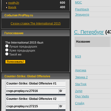
MGC
600
modify2h
400
Boevik
Flashback
Эпицентр
События ProPlay.ru
Сезон ставок The International 2015
С. Петербург
(4
Голосование
Название
The Internaitonal 2015 был
Лучше предыдуших
Хуже предыдущих
Такой же
M19
Арктика
Counter-Strike: Global Offensive
Эврика 2
Counter-Strike: Global Offensive #1
StarTrek
csgo.proplay.ru:27016
0/
ZeNit
Quo Vadis
Counter-Strike: Global Offensive #2
Спайд
csgo.proplay.ru:27215
0/