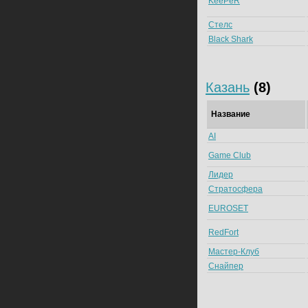
KeePeR
Стелс
Black Shark
Казань
(8)
Название
AI
Game Club
Лидер
Стратосфера
EUROSET
RedFort
Мастер-Клуб
Снайпер