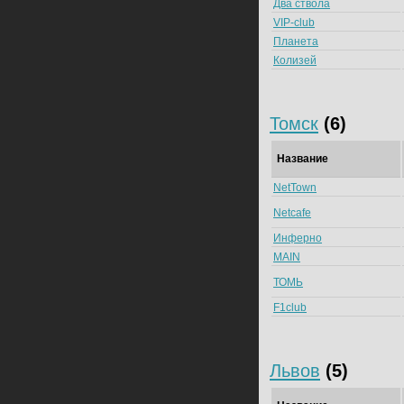
Два ствола
VIP-club
Планета
Колизей
Томск
(6)
Название
NetTown
Netcafe
Инферно
MAIN
ТОМЬ
F1club
Львов
(5)