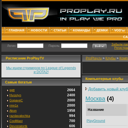
ГЛАВНАЯ
НОВОСТИ
СТАТЬИ
КОМАНДЫ
ДЕМКИ
VOD'ы
СА
Забыли па
Логин:
Пароль:
Регистра
Расписание ProPlayTV
ProPlay.ru
>
Клубы
>
Комп
Мы ищем стримеров по League of Legends
и DOTA2!
Компьютерные клубы
Самые богатые
Добавить новый клуб
2664
ggtt
2400
Hvostyn
Москва
(4)
2000
GopaveC
2000
rmn1x
Название
1958
Akon
994
razdavalochka
PlayGround
700
CoolMast
606
Devostatortk