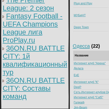
The Premier
Plug and Play
League: 2 cезон
Fantasy Football -
МУБиНТ
UEFA Champions
Deep Town
League лига
ProPlay.ru
Одесса
(22)
36ON.RU BATTLE
CITY: 1й
Название
квалификационный
Интернет клуб "Арена"
Дельта
тур
ExE
36ON.RU BATTLE
Интернет клуб "К"
CITY: Составы
DeeP
Сеть Интернет-клубов О
команд
Интернет клуб "Cat5"
Галиаф
Jim-Beam