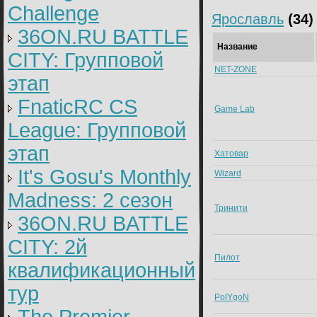
Challenge
Ярославль
(34)
36ON.RU BATTLE
Название
CITY: Групповой
NET-ZONE
этап
FnaticRC CS
Game Lab
League: Групповой
этап
Хатовар
It's Gosu's Monthly
Wizard
Madness: 2 сезон
Тринити
36ON.RU BATTLE
CITY: 2й
Пилот
квалификационный
тур
PolYgoN