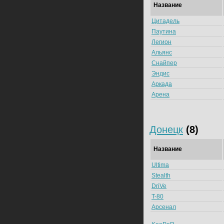
Название
Цитадель
Паутина
Легион
Альянс
Снайпер
Эндис
Аркада
Арена
Донецк
(8)
Название
Ultima
Stealth
DriVe
T-80
Арсенал