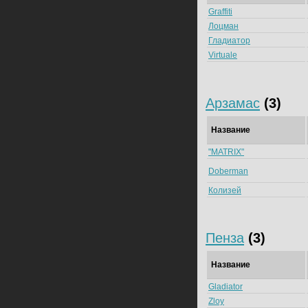
Graffiti
Лоцман
Гладиатор
Virtuale
Арзамас
(3)
Название
"MATRIX"
Doberman
Колизей
Пенза
(3)
Название
Gladiator
Zloy