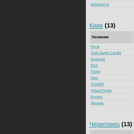
Киберсити
Киев
(13)
Название
Ритм
Tank Game Center
Колизей
M16
Trinity
Hika
АТАКЕР
Virtual Portal
Бункер
Динамо
Череповец
(13)