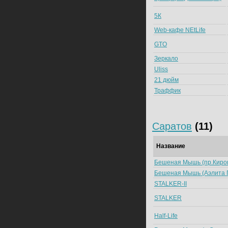
5К
Web-кафе NEtLife
GTO
Зеркало
Uliss
21 дюйм
Траффик
Саратов
(11)
Название
Бешеная Мышь (пр.Киро
Бешеная Мышь (Аэлита 
STALKER-II
STALKER
Half-Life