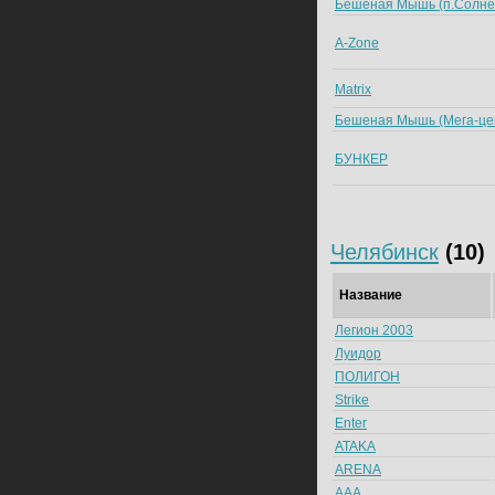
Бешеная Мышь (п.Солне
A-Zone
Matrix
Бешеная Мышь (Mега-це
БУНКЕР
Челябинск
(10)
Название
Легион 2003
Луидор
ПОЛИГОН
Strike
Enter
ATAKA
ARENA
AAA