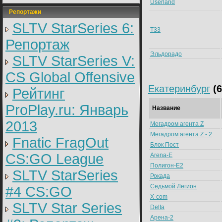
Userland
Репортажи
SLTV StarSeries 6:
T33
Репортаж
Эльдорадо
SLTV StarSeries V:
CS Global Offensive
Екатеринбург
(6
Рейтинг
ProPlay.ru: Январь
Название
2013
Мегадром агента Z
Мегадром агента Z - 2
Fnatic FragOut
Блок Пост
CS:GO League
Arena-E
Полигон-Е2
SLTV StarSeries
Рокада
Седьмой Легион
#4 CS:GO
X-com
SLTV Star Series
Delta
Арена-2