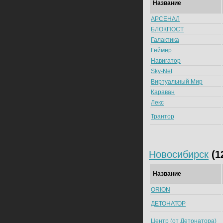
Название
АРСЕНАЛ
БЛОКПОСТ
Галактика
Геймер
Навигатор
Sky-Net
Виртуальный Мир
Караван
Лекс
Трантор
Новосибирск
(1
Название
ORION
ДЕТОНАТОР
Центр (от Детонатора)