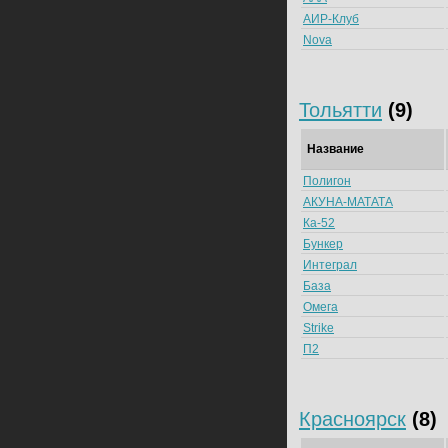
АИР-Клуб
Nova
Тольятти
(9)
Название
Полигон
АКУНА-МАТАТА
Ка-52
Бункер
Интеграл
База
Омега
Strike
П2
Красноярск
(8)