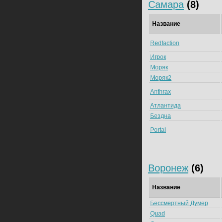
Самара
(8)
Название
Redfaction
Игрок
Моряк
Моряк2
Anthrax
Атлантида
Бездна
Portal
Воронеж
(6)
Название
Бессмертный Думер
Quad