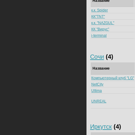
Название
к.к. Spider
КК"TNT"
к.к. "NAZGUL"
КК "Вирус"
i-terminal
Сочи
(4)
Название
Компьютерный клуб "LG"
NetCity
Ultima
UNREAL
Иркутск
(4)