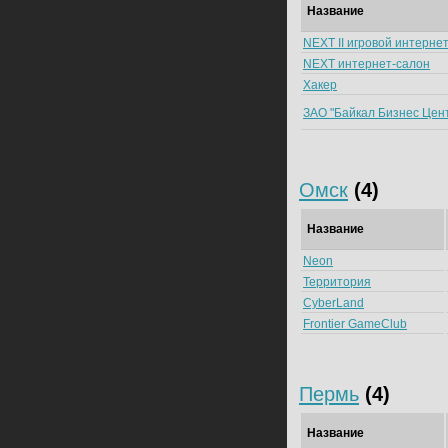
Название
NEXT II игровой интерне
NEXT интернет-салон
Хакер
ЗАО "Байкал Бизнес Цен
Омск
(4)
Название
Neon
Территория
CyberLand
Frontier GameClub
Пермь
(4)
Название