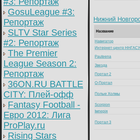
#3: Репортаж
GosuLeague #3:
Нижний Новгор
Репортаж
SLTV Star Series
Название
#2: Репортаж
Навигатор
Интернет-центр ННГАС
The Premier
Pauteena
League Season 2:
Звезда
Репортаж
Портал 2
36ON.RU BATTLE
O-Портал
CITY: Плей-офф
Полые Холмы
Fantasy Football -
Scorpion
Iмперiя
Евро 2012: Лига
Портал 3
ProPlay.ru
Rising Stars