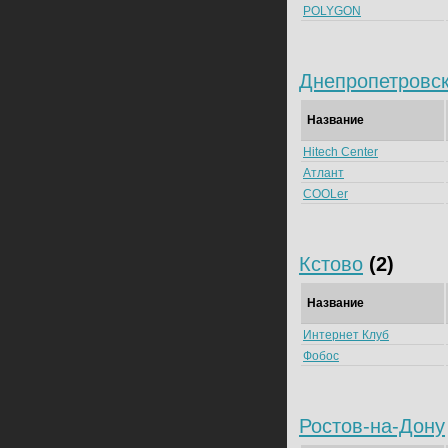
POLYGON
Днепропетровс
Название
Hitech Center
Атлант
COOLer
Кстово
(2)
Название
Интернет Клуб
Фобос
Ростов-на-Дону