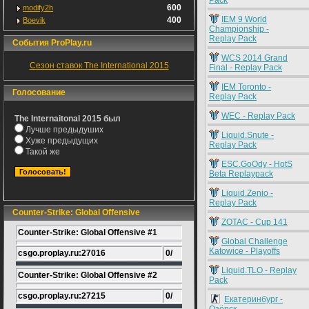
Pack
600
modify2h
IEM 9 World
400
Boevik
Championship -
Replay Pack
События ProPlay.ru
WCS 2014 Grand
Сезон ставок The International 2015
Final - Replay Pack
IEM Toronto -
Голосование
Replay Pack
WEC - Replay Pack
The Internaitonal 2015 был
Лучше предыдуших
Liquid.Snute -
Хуже предыдущих
Replay Pack
Такой же
ESC.GoOdy - HotS
Beta Replaypack
Liquid.Zenio -
Replay Pack
Counter-Strike: Global Offensive
ZOTAC - Cup 141
Counter-Strike: Global Offensive #1
Global Challenge
Katowice - Playoffs
csgo.proplay.ru:27016
0/
Liquid.TLO - Replay
Counter-Strike: Global Offensive #2
Pack
csgo.proplay.ru:27215
0/
Екатеринбург -