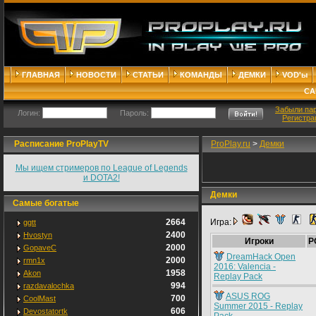
ГЛАВНАЯ
НОВОСТИ
СТАТЬИ
КОМАНДЫ
ДЕМКИ
VOD'ы
СА
Забыли па
Логин:
Пароль:
Регистра
Расписание ProPlayTV
ProPlay.ru
>
Демки
Мы ищем стримеров по League of Legends
и DOTA2!
Демки
Самые богатые
2664
Игра:
ggtt
2400
Hvostyn
Игроки
P
2000
GopaveC
DreamHack Open
2000
rmn1x
2016: Valencia -
1958
Akon
Replay Pack
994
razdavalochka
ASUS ROG
700
CoolMast
Summer 2015 - Replay
606
Devostatortk