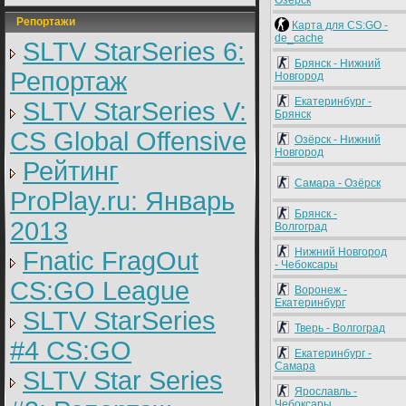
Озёрск
Репортажи
Карта для CS:GO -
de_cache
SLTV StarSeries 6:
Брянск - Нижний
Репортаж
Новгород
Екатеринбург -
SLTV StarSeries V:
Брянск
CS Global Offensive
Озёрск - Нижний
Новгород
Рейтинг
Самара - Озёрск
ProPlay.ru: Январь
Брянск -
2013
Волгоград
Нижний Новгород
Fnatic FragOut
- Чебоксары
CS:GO League
Воронеж -
Екатеринбург
SLTV StarSeries
Тверь - Волгоград
#4 CS:GO
Екатеринбург -
Самара
SLTV Star Series
Ярославль -
Чебоксары