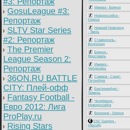
#3: Репортаж
Ижевск - Брянск
GosuLeague #3:
Новороссийск -
Репортаж
Озёрск
SLTV Star Series
Нижний Новгород
- Тверь
#2: Репортаж
Ставрополь -
Волгоград
The Premier
Брянск -
League Season 2:
Ярославль
Ижевск -
Репортаж
Чебоксары
36ON.RU BATTLE
Самара - Санкт-
Петербург
CITY: Плей-офф
Екатеринбург -
Тюмень
Fantasy Football -
Челябинск -
Евро 2012: Лига
Новороссийск
Воронеж - Озёрск
ProPlay.ru
ESC Gaming -
Rising Stars
n!faculty