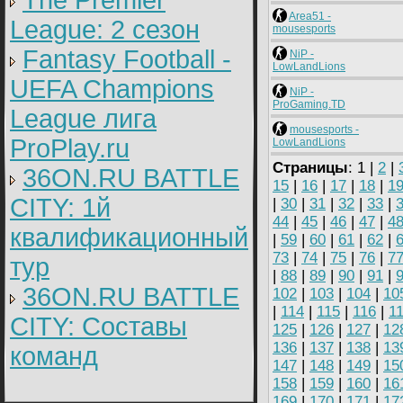
The Premier
Area51 -
League: 2 cезон
mousesports
Fantasy Football -
NiP -
LowLandLions
UEFA Champions
NiP -
ProGaming.TD
League лига
mousesports -
ProPlay.ru
LowLandLions
Страницы
: 1 |
2
|
36ON.RU BATTLE
15
|
16
|
17
|
18
|
1
CITY: 1й
|
30
|
31
|
32
|
33
|
44
|
45
|
46
|
47
|
4
квалификационный
|
59
|
60
|
61
|
62
|
73
|
74
|
75
|
76
|
7
тур
|
88
|
89
|
90
|
91
|
36ON.RU BATTLE
102
|
103
|
104
|
10
|
114
|
115
|
116
|
1
CITY: Составы
125
|
126
|
127
|
12
136
|
137
|
138
|
13
команд
147
|
148
|
149
|
15
158
|
159
|
160
|
16
169
|
170
|
171
|
17