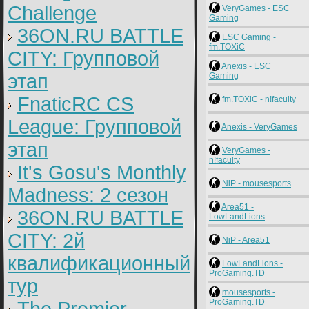
Challenge
VeryGames - ESC
Gaming
36ON.RU BATTLE
ESC Gaming -
fm.TOXiC
CITY: Групповой
Anexis - ESC
этап
Gaming
FnaticRC CS
fm.TOXiC - n!faculty
League: Групповой
Anexis - VeryGames
этап
VeryGames -
n!faculty
It's Gosu's Monthly
NiP - mousesports
Madness: 2 сезон
Area51 -
36ON.RU BATTLE
LowLandLions
CITY: 2й
NiP - Area51
квалификационный
LowLandLions -
ProGaming.TD
тур
mousesports -
ProGaming.TD