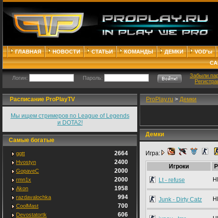
ГЛАВНАЯ
НОВОСТИ
СТАТЬИ
КОМАНДЫ
ДЕМКИ
VOD'ы
СА
Забыли па
Логин:
Пароль:
Регистра
Расписание ProPlayTV
ProPlay.ru
>
Демки
Мы ищем стримеров по League of Legends
и DOTA2!
Демки
Самые богатые
2664
Игра:
ggtt
2400
Hvostyn
Игроки
P
2000
GopaveC
2000
H
rmn1x
Lt - refuse
1958
Akon
994
razdavalochka
H
Junk - Dirty Catz
700
CoolMast
606
Devostatortk