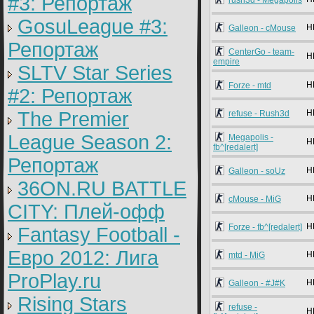
#3: Репортаж
rush3d - Megapolis
GosuLeague #3:
H
Galleon - cMouse
Репортаж
CenterGo - team-
H
empire
SLTV Star Series
H
Forze - mtd
#2: Репортаж
The Premier
H
refuse - Rush3d
League Season 2:
Megapolis -
H
fb^[redalert]
Репортаж
H
Galleon - soUz
36ON.RU BATTLE
H
cMouse - MiG
CITY: Плей-офф
H
Forze - fb^[redalert]
Fantasy Football -
Евро 2012: Лига
H
mtd - MiG
ProPlay.ru
H
Galleon - #J#K
Rising Stars
refuse -
H