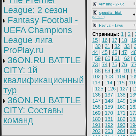
The Premier
H
Armsing - 2x.0c
League: 2 cезон
speedfx - triat-
H
gaming
Fantasy Football -
H
Revival - Tawu
UEFA Champions
Страницы
:
1
|
2
|
League лига
15
|
16
|
17
|
18
|
1
|
30
|
31
|
32
|
33
|
ProPlay.ru
44
|
45
|
46
|
47
|
4
36ON.RU BATTLE
|
59
|
60
|
61
|
62
|
73
|
74
|
75
|
76
|
7
CITY: 1й
|
88
|
89
|
90
|
91
|
102
|
103
|
104
|
10
квалификационный
113
|
114
|
115
|
11
тур
|
125
|
126
|
127
|
1
136
|
137
|
138
|
13
36ON.RU BATTLE
147
|
148
|
149
|
15
158
|
159
|
160
|
16
CITY: Составы
169
|
170
|
171
|
17
команд
180
|
181
|
182
|
18
191
|
192
|
193
|
19
202
|
203
|
204
|
20