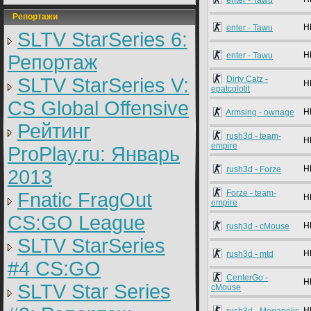
enter - Tawu
Репортажи
H
enter - Tawu
SLTV StarSeries 6:
H
enter - Tawu
Репортаж
SLTV StarSeries V:
Dirty Catz -
H
epatcolotit
CS Global Offensive
H
Armsing - ownage
Рейтинг
rush3d - team-
H
empire
ProPlay.ru: Январь
H
rush3d - Forze
2013
Forze - team-
Fnatic FragOut
H
empire
CS:GO League
H
rush3d - cMouse
SLTV StarSeries
H
rush3d - mtd
#4 CS:GO
CenterGo -
H
SLTV Star Series
cMouse
H