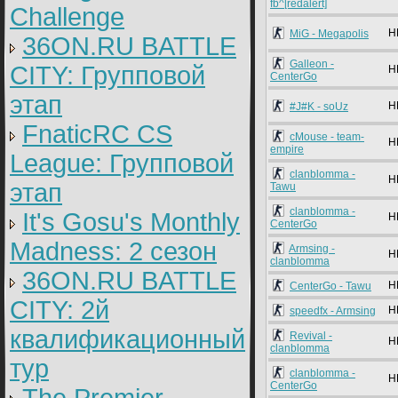
fb^[redalert]
Challenge
H
MiG - Megapolis
36ON.RU BATTLE
Galleon -
CITY: Групповой
H
CenterGo
этап
H
#J#K - soUz
FnaticRC CS
cMouse - team-
H
empire
League: Групповой
clanblomma -
H
этап
Tawu
clanblomma -
It's Gosu's Monthly
H
CenterGo
Madness: 2 сезон
Armsing -
H
clanblomma
36ON.RU BATTLE
H
CenterGo - Tawu
CITY: 2й
H
speedfx - Armsing
квалификационный
Revival -
H
clanblomma
тур
clanblomma -
H
CenterGo