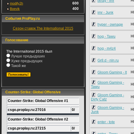
H
ixnay - Imr
600
modify2h
400
Boevik
H
imr - Junk
События ProPlay.ru
H
hyper - ownage
Сезон ставок The International 2015
H
hog - Tawu
Голосование
H
hog - m4z4
The Internaitonal 2015 был
Лучше предыдуших
H
Gr8.d - nln.ru
Хуже предыдущих
Такой же
H
Gloom Gaming - lt
Gloom Gaming -
H
Tawu
Counter-Strike: Global Offensive
Gloom Gaming -
H
Dirty Catz
Counter-Strike: Global Offensive #1
Gloom Gaming -
H
csgo.proplay.ru:27016
0/
Junk
Counter-Strike: Global Offensive #2
H
enter - tote
csgo.proplay.ru:27215
0/
H