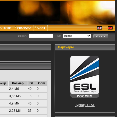
ГАЛЕРЕИ
РЕКЛАМА
САЙТ
Искать:
Где:
Партнеры
рнир
Размер
DL
Com
2,4 Mб
40
0
3,56 Mб
16
0
4,9 Mб
46
0
Турниры ESL
2,23 Mб
35
0