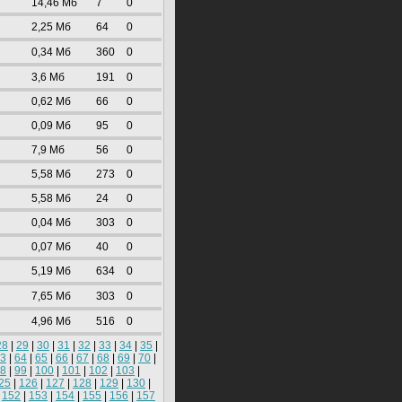
14,46 Mб
7
0
2,25 Mб
64
0
0,34 Mб
360
0
3,6 Mб
191
0
0,62 Mб
66
0
0,09 Mб
95
0
7,9 Mб
56
0
5,58 Mб
273
0
5,58 Mб
24
0
0,04 Mб
303
0
0,07 Mб
40
0
5,19 Mб
634
0
7,65 Mб
303
0
4,96 Mб
516
0
28
|
29
|
30
|
31
|
32
|
33
|
34
|
35
|
3
|
64
|
65
|
66
|
67
|
68
|
69
|
70
|
8
|
99
|
100
|
101
|
102
|
103
|
25
|
126
|
127
|
128
|
129
|
130
|
|
152
|
153
|
154
|
155
|
156
|
157