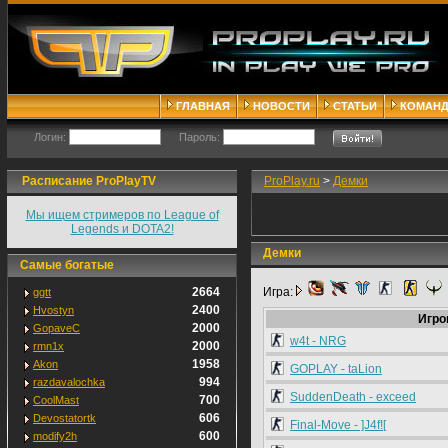
ГЛАВНАЯ
НОВОСТИ
СТАТЬИ
КОМАН
Логин:
Пароль:
Расписание ProPlayTV
ProPlay.ru
>
Демки
Мы ищем стримеров по League of
Legends и DOTA2!
Демки
Самые богатые
2664
Игра:
ggtt
2400
Hvostyn
Игро
2000
GopaveC
w4t - NRG
2000
rmn1x
1958
Akon
GOPLAY - taLion
994
razdavalochka
SuddenDeath - exceed
700
CoolMast
606
Devostatortk
Final-Move - ]J4f![
600
modify2h