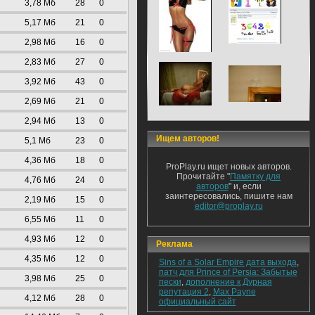
3,78 Mб
28
0
5,17 Mб
21
0
2,98 Mб
16
0
2,83 Mб
27
0
3,92 Mб
43
0
2,69 Mб
21
0
2,94 Mб
13
0
Ищем авторов!
5,1 Mб
23
0
4,36 Mб
18
0
ProPlay.ru ищет новых авторов.
Прочитайте "
Памятку для
4,76 Mб
24
0
авторов
" и, если
заинтересовались, пишите нам
2,19 Mб
15
0
editor@proplay.ru
6,55 Mб
11
0
4,93 Mб
12
0
Реклама
4,35 Mб
12
0
Sins of a Solar Empire дата выхода
,
патч для Prince of Persia: Забытые
3,98 Mб
25
0
пески
,
дополнение к Дурная
репутация 2
,
Max Payne
4,12 Mб
28
0
официальный сайт