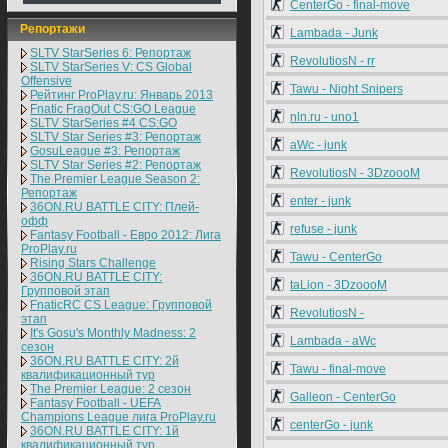
CenterGo - final-move
Репортажи
Lambada - Junk
SLTV StarSeries 6: Репортаж
RevolutiosN - rr
SLTV StarSeries V: CS Global
Offensive
Tawu - Night Snipers
Рейтинг ProPlay.ru: Январь 2013
Fnatic FragOut CS:GO League
nln.ru - uno1
SLTV StarSeries #4 CS:GO
SLTV Star Series #3: Репортаж
aWc - junk
GosuLeague #3: Репортаж
SLTV Star Series #2: Репортаж
RevolutiosN - 3DzoooM
The Premier League Season 2:
Репортаж
enter - junk
36ON.RU BATTLE CITY: Плей-
офф
refuse - junk
Fantasy Football - Евро 2012: Лига
ProPlay.ru
Tawu - CenterGo
Rising Stars Challenge
36ON.RU BATTLE CITY:
taLion - 3DzoooM
Групповой этап
FnaticRC CS League: Групповой
RevolutiosN -
этап
It's Gosu's Monthly Madness: 2
Lambada - aWc
сезон
36ON.RU BATTLE CITY: 2й
Tawu - final-move
квалификационный тур
The Premier League: 2 cезон
Galleon - CenterGo
Fantasy Football - UEFA
Champions League лига ProPlay.ru
centerGo - junk
36ON.RU BATTLE CITY: 1й
квалификационный тур