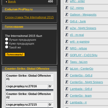
wRc - enter
400
Boevik
GZ - mimix
События ProPlay.ru
Galleon - Megapolis
Сезон ставок The International 2015
Gr8.d - Junk
Голосование
w2w - Night Snipers
s5 - m-real
The Internaitonal 2015 был
Лучше предыдуших
w4t - e-gaming
Хуже предыдущих
Такой же
NRG - refuse
GOPLAY - CnD1SHu
Tawu - taLion
Counter-Strike: Global Offensive
taLion - CenterGo
CenterGo - Gr8.d
Counter-Strike: Global Offensive
#1
CenterGo - Night Snipers
csgo.proplay.ru:27016
0/
Lambada - Gr8.d
Counter-Strike: Global Offensive
CenterGo - team
#2
Lambada - rr
csgo.proplay.ru:27215
0/