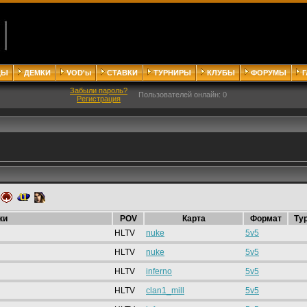
ДЫ
ДЕМКИ
VOD'ы
СТАВКИ
ТУРНИРЫ
КЛУБЫ
ФОРУМЫ
Забыли пароль?
Пользователей онлайн: 0
Регистрация
ки
POV
Карта
Формат
Ту
HLTV
nuke
5v5
HLTV
nuke
5v5
HLTV
inferno
5v5
HLTV
clan1_mill
5v5