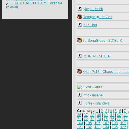
36ON.RU BATTLE CITY: Составы
команд
ykyp - check
Dem(on*)) - ^nGe1
c17 - bot
7thSongGrace - SD)BerK
MORDA - $UTER
Клан Ps13 - Chaos legendcr
luxxiz - killza
rmc - insane
Forze - Islanders
Страницы
:
1
|
2
|
3
|
4
|
5
|
6
|
7
|
36
|
37
|
38
|
39
|
40
|
41
|
42
|
43
71
|
72
|
73
|
74
|
75
|
76
|
77
|
78
104
|
105
|
106
|
107
|
108
|
109
|
131
|
132
|
133
|
134
|
135
|
136
|