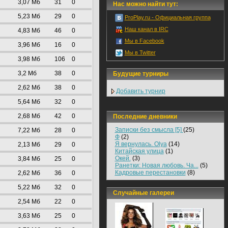
3,07 Mб
31
0
Нас можно найти тут:
5,23 Mб
29
0
ProPlay.ru - Официальная группа
Наш канал в IRC
4,83 Mб
46
0
Мы в Facebook
3,96 Mб
16
0
Мы в Twitter
3,98 Mб
106
0
3,2 Mб
38
0
Будущие турниры
2,62 Mб
38
0
Добавить турнир
5,64 Mб
32
0
2,68 Mб
42
0
Последние дневники
Записки без смысла [5]
(25)
7,22 Mб
28
0
Ф
(2)
Я вернулась. Olya
(14)
2,13 Mб
29
0
Китайская улица
(1)
Окей.
(3)
3,84 Mб
25
0
Ранетки: Новая любовь. Ча...
(5)
Кадровые перестановки
(8)
2,62 Mб
36
0
5,22 Mб
32
0
Случайные галереи
2,54 Mб
22
0
3,63 Mб
25
0