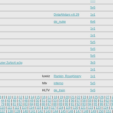
-----
5v5
DotaAllstars v.6.29
1v1
de_nuke
6v6
1v1
1v1
5v5
5v5
5v5
3v3
azier ZuNoX.w3g
1v1
luxxiz
Rankin, Roughinery
1v1
hltv
inferno
5v5
HLTV
de_train
5v5
8
|
9
|
10
|
11
|
12
|
13
|
14
|
15
|
16
|
17
|
18
|
19
|
20
|
21
|
22
|
23
|
24
|
25
|
26
|
27
|
|
44
|
45
|
46
|
47
|
48
|
49
|
50
|
51
|
52
|
53
|
54
|
55
|
56
|
57
|
58
|
59
|
60
|
61
|
62
|
6
|
79
|
80
|
81
|
82
|
83
|
84
|
85
|
86
|
87
|
88
|
89
|
90
|
91
|
92
|
93
|
94
|
95
|
96
|
97
|
9
110
|
111
|
112
|
113
|
114
|
115
|
116
|
117
|
118
|
119
|
120
|
121
|
122
|
123
|
124
|
1
137
|
138
|
139
|
140
|
141
|
142
|
143
|
144
|
145
|
146
|
147
|
148
|
149
|
150
|
151