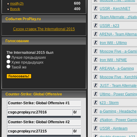
Moscow Five - Ultimo
600
modify2h
USSR - KerchNET
400
Boevik
Team Alternate - zNati
События ProPlay.ru
USSR - k23
Сезон ставок The International 2015
ARENA - Team Alterna
Голосование
Iron Will - Ultimo
Moscow Five - a-Gam
The Internaitonal 2015 был
Лучше предыдуших
Iron Will - NPME
Хуже предыдущих
Такой же
AREANA - a-Gaming
Moscow Five - Kerch
JUST - Team Alternate
Counter-Strike: Global Offensive
Ultimo - Power Gamin
k23 - Storm
Counter-Strike: Global Offensive #1
a-Gaming - Headache
csgo.proplay.ru:27016
0/
zNation - Power Gami
Counter-Strike: Global Offensive #2
USSR - Aimteam
csgo.proplay.ru:27215
0/