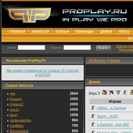
ГЛАВНАЯ
НОВОСТИ
СТАТЬИ
КОМАНДЫ
ДЕМКИ
VOD'ы
СА
Забыли па
Логин:
Пароль:
Регистра
Расписание ProPlayTV
ProPlay.ru
>
Демки
Мы ищем стримеров по League of Legends
и DOTA2!
Демки
Самые богатые
2664
Игра:
ggtt
2400
Hvostyn
Игроки
2000
GopaveC
Ultimo - a-Gaming
2000
rmn1x
1958
Akon
Storm - JUST
994
razdavalochka
a-Gaming - Iron Will
700
CoolMast
606
Devostatortk