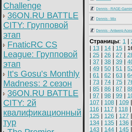
Challenge
Dennis - RAGE-Gami
36ON.RU BATTLE
Dennis - Mix
CITY: Групповой
Dennis - Antwerp Aces
этап
Страницы
:
1
|
FnaticRC CS
|
13
|
14
|
15
| 1
League: Групповой
|
25
|
26
|
27
|
2
|
37
|
38
|
39
|
4
этап
|
49
|
50
|
51
|
5
It's Gosu's Monthly
|
61
|
62
|
63
|
6
Madness: 2 сезон
|
73
|
74
|
75
|
7
|
85
|
86
|
87
|
8
36ON.RU BATTLE
|
97
|
98
|
99
|
1
CITY: 2й
107
|
108
|
109
116
|
117
|
118
квалификационный
125
|
126
|
127
тур
134
|
135
|
136
143
|
144
|
145