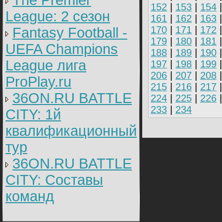
The Premier
152
|
153
|
154
League: 2 cезон
161
|
162
|
163
170
|
171
|
172
Fantasy Football -
179
|
180
|
181
UEFA Champions
188
|
189
|
190
League лига
197
|
198
|
199
206
|
207
|
208
ProPlay.ru
215
|
216
|
217
36ON.RU BATTLE
224
|
225
|
226
233
|
234
CITY: 1й
квалификационный
тур
36ON.RU BATTLE
CITY: Составы
команд