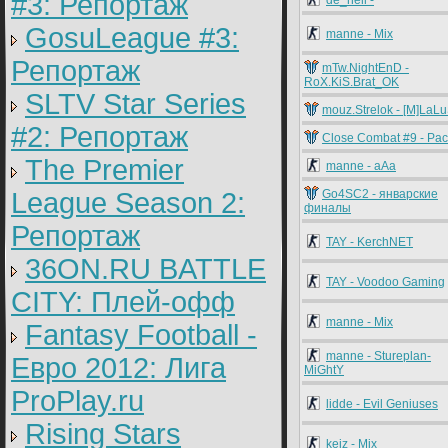
#3: Репортаж
de_hell -
GosuLeague #3:
manne - Mix
Репортаж
mTw.NightEnD -
RoX.KiS.Brat_OK
SLTV Star Series
mouz.Strelok - [M]LaL
#2: Репортаж
Close Combat #9 - Pac
The Premier
manne - aAa
League Season 2:
Go4SC2 - январские
финалы
Репортаж
TAY - KerchNET
36ON.RU BATTLE
TAY - Voodoo Gaming
CITY: Плей-офф
manne - Mix
Fantasy Football -
manne - Stureplan-
Евро 2012: Лига
MiGhtY
ProPlay.ru
lidde - Evil Geniuses
Rising Stars
keiz - Mix