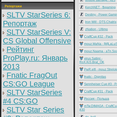
double damage - k23
Репортажи
KerchNET - fbgaming
SLTV StarSeries 6:
Destiny - Power Gami
Репортаж
Iron Will - DTS.Chatrix
zNation - Ultimo
SLTV StarSeries V:
CraftCup #32 - Pack
CS Global Offensive
mouz.MaNa - [M]LaLu
Рейтинг
mouz.Naama - aTn.So
ProPlay.ru: Январь
virus.Satiini -
RoX.KiS.Brat_OK
2013
PwR.elfi - mouz.Strelok
Fnatic FragOut
fnatic - Dignitas
CS:GO League
Sennheiser Cup #3 - P
SLTV StarSeries
CraftCup #31 - Pack
#4 CS:GO
Россия - Польша
mTw.DIMAGA - CraftCu
SLTV Star Series
#30