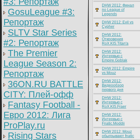
#3: Репортаж
DHW 2012: Финал
GosuLeague #3:
по League of
Legends
Репортаж
DHW 2012: Evil vs
Cypher
SLTV Star Series
DHW 2012:
Откровения
#2: Репортаж
RoX.KIS.Titan'a
The Premier
DHW 2012:
Интервью с
Empire.Goblak
League Season 2:
DHW 2012: Empire
Репортаж
vs Mouz
DHW 2012:
36ON.RU BATTLE
Видеообзор
первого дня
CITY: Плей-офф
DHW 2012:
Fantasy Football -
Интервью с
RoX.KIS.Fraer
Евро 2012: Лига
DHW 2012:
Интервью с
ProPlay.ru
Fnatic.Moddii
DHW 2012: Mouz
Rising Stars
обыгрывают fnatic