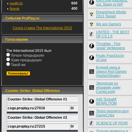
EMS One Katowice:
600
modify2h
coL.Swag vs NiP
400
Boevik
DreamHack Winter
2013 Teaser
События ProPlay.ru
We are Gamers
Сезон ставок The International 2015
UNITED - THE BEST
OF CS 1.6
Голосование
TVcstrike - Timi
'aslak' Verkkopera
The Internaitonal 2015 был
Лучше предыдуших
Fnatic FragOut by
sCope
Хуже предыдущих
Такой же
Будний день в
офисе Riot Games
(HarlemShake)
Экскурсия по
игровому дому
Counter-Strike: Global Offensive
CompLexity
Counter-Strike: Global Offensive #1
Adil 'ScreaM'
BENRLITOM
csgo.proplay.ru:27016
0/
Тизер реалити-шоу
GameCribs
Counter-Strike: Global Offensive #2
SCIENCE OF FEAR
csgo.proplay.ru:27215
0/
Лучшие моменты в