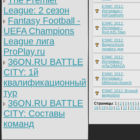
The Premier
ESWC 2012:
League: 2 cезон
Интервью с
NiP.GetRight
Fantasy Football -
ESWC 2012:
Интервью с
UEFA Champions
RoX.KIS.Titan
League лига
ESWC 2012:
Видеообзор
ProPlay.ru
первого дня
ESWC 2012:
36ON.RU BATTLE
Интервью с
mTw.DIMAGA
CITY: 1й
ESWC 2012:
Интервью с
квалификационный
Millenium.Keep3r
тур
ESWC 2012: Второй
видеоблог
36ON.RU BATTLE
Страницы
: 1 |
2
|
3
|
4
|
5
|
18
|
19
|
20
|
21
|
22
|
23
|
2
CITY: Составы
команд