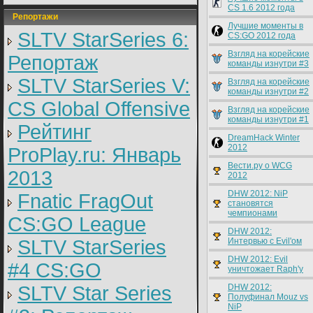
CS 1.6 2012 года
Репортажи
Лучшие моменты в
SLTV StarSeries 6:
CS:GO 2012 года
Взгляд на корейские
Репортаж
команды изнутри #3
SLTV StarSeries V:
Взгляд на корейские
команды изнутри #2
CS Global Offensive
Взгляд на корейские
команды изнутри #1
Рейтинг
DreamHack Winter
2012
ProPlay.ru: Январь
Вести.ру о WCG
2013
2012
DHW 2012: NiP
Fnatic FragOut
становятся
чемпионами
CS:GO League
DHW 2012:
SLTV StarSeries
Интервью с Evil'ом
DHW 2012: Evil
#4 CS:GO
уничтожает Raph'у
SLTV Star Series
DHW 2012:
Полуфинал Mouz vs
NiP