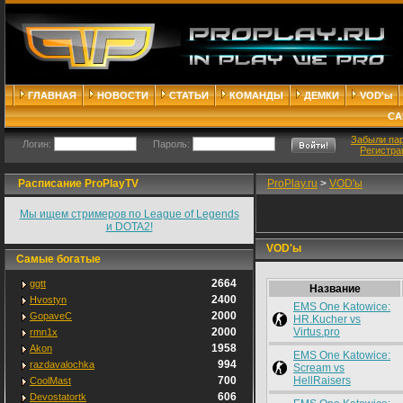
ГЛАВНАЯ
НОВОСТИ
СТАТЬИ
КОМАНДЫ
ДЕМКИ
VOD'ы
СА
Забыли па
Логин:
Пароль:
Регистра
Расписание ProPlayTV
ProPlay.ru
>
VOD'ы
Мы ищем стримеров по League of Legends
и DOTA2!
VOD'ы
Самые богатые
2664
ggtt
Название
2400
Hvostyn
EMS One Katowice:
2000
GopaveC
HR.Kucher vs
2000
Virtus.pro
rmn1x
1958
Akon
EMS One Katowice:
994
razdavalochka
Scream vs
700
HellRaisers
CoolMast
606
Devostatortk