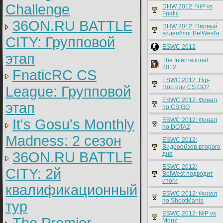
Challenge
DHW 2012: NiP vs
Fnatic
36ON.RU BATTLE
DHW 2012: Первый
видеоблог BelWest'a
CITY: Групповой
ESWC 2012
этап
The International
2012
FnaticRC CS
ESWC 2012: Hip-
League: Групповой
Hop или CS:GO?
ESWC 2012: Финал
этап
по CS:GO
It's Gosu's Monthly
ESWC 2012: Финал
по DOTA2
Madness: 2 сезон
ESWC 2012:
Видеообзор второго
36ON.RU BATTLE
дня
ESWC 2012:
CITY: 2й
BelWest подводит
итоги
квалификационный
ESWC 2012: Финал
по ShootMania
тур
ESWC 2012: NiP vs
Mouz