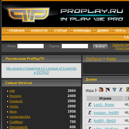
ГЛАВНАЯ
НОВОСТИ
СТАТЬИ
КОМАНДЫ
ДЕМКИ
VOD'ы
СА
Забыли па
Логин:
Пароль:
Регистра
Расписание ProPlayTV
ProPlay.ru
>
Демки
Мы ищем стримеров по League of Legends
и DOTA2!
Демки
Самые богатые
2664
Игра:
ggtt
2400
Hvostyn
Игроки
2000
GopaveC
HL
LocG - Ronin
2000
rmn1x
1958
Akon
HL
invision - [!nt3R]
994
razdavalochka
HL
[!nt3R] - [BHD]
700
CoolMast
606
Devostatortk
HL