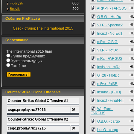
n.f!ve - WarFare
600
modify2h
HL
ARKPF - FARGUS
400
Boevik
HL
O.B.G. - HotDc
События ProPlay.ru
HL
V.I.P. - Specna'Z
Сезон ставок The International 2015
HL
[ncux] - No Ex!T
Голосование
HL
mRc - O.B.G.
HL
V.I.P. - HotDc
The Internaitonal 2015 был
Лучше предыдуших
HL
mRc - FARGUS
Хуже предыдущих
Такой же
HL
invision - mRc
HL
GT28 - HotDc
HL
n.f!ve - !nt3R
HL
Counter-Strike: Global Offensive
insane - [BHD]
HL
[ncux] - Final-NT
Counter-Strike: Global Offensive #1
WarFare -
csgo.proplay.ru:27016
0/
HL
FARGUS
Counter-Strike: Global Offensive #2
HL
O.B.G. - cargo
csgo.proplay.ru:27215
0/
HL
LocG - cargo