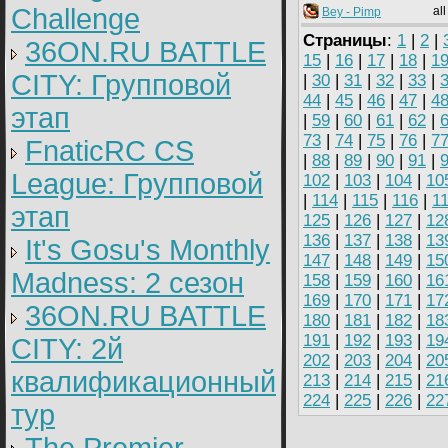
Challenge
all
Bey - Pimp
Страницы
:
1
|
2
|
36ON.RU BATTLE
15
|
16
|
17
|
18
|
1
CITY: Групповой
|
30
|
31
|
32
|
33
|
44
|
45
|
46
|
47
|
4
этап
|
59
|
60
|
61
|
62
|
73
|
74
|
75
|
76
|
7
FnaticRC CS
|
88
|
89
|
90
|
91
|
League: Групповой
102
|
103
|
104
|
10
|
114
|
115
|
116
|
1
этап
125
|
126
|
127
|
12
136
|
137
|
138
|
13
It's Gosu's Monthly
147
|
148
|
149
|
15
Madness: 2 сезон
158
|
159
|
160
|
16
169
|
170
|
171
|
17
36ON.RU BATTLE
180
|
181
|
182
|
18
191
|
192
|
193
|
19
CITY: 2й
202
|
203
|
204
|
20
квалификационный
213
|
214
|
215
|
21
224
|
225
|
226
|
22
тур