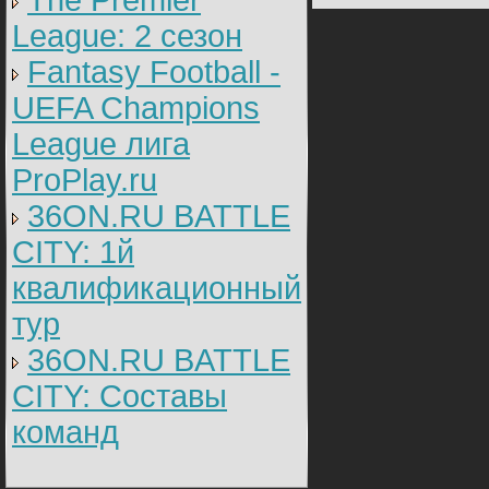
The Premier
League: 2 cезон
Fantasy Football -
UEFA Champions
League лига
ProPlay.ru
36ON.RU BATTLE
CITY: 1й
квалификационный
тур
36ON.RU BATTLE
CITY: Составы
команд