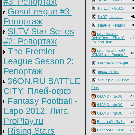
#3: Репортаж
ARKPF - WarFare
HL
No Ex!T - O.B.G.
GosuLeague #3:
HL
[!nt3R] - insane
Репортаж
HL
Final-NT - [cargo]
SLTV Star Series
radar.ka and
all
DobleDevil - ShadY-
#2: Репортаж
Pol and ulote
The Premier
radar.ka and w42 -
all
NTM33 and PampaFIL
League Season 2:
flashback - pro.girl
Репортаж
emax - A-line
36ON.RU BATTLE
Virtus.pro - DIOsoft
Cool
CITY: Плей-офф
all
64AMD - NaOC
Fantasy Football -
all
64AMD - NaOC
Евро 2012: Лига
all
64AMD - NaOC
ProPlay.ru
all
BoooooO - SaSe
Rising Stars
all
BoooooO - Sase