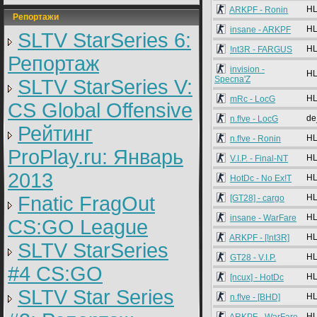
HL
ARKPF - Ronin
Репортажи
HL
insane - ARKPF
SLTV StarSeries 6:
HL
!nt3R - FARGUS
Репортаж
invision -
HL
Specna'Z
SLTV StarSeries V:
HL
mRc - LocG
CS Global Offensive
de
n.f!ve - LocG
Рейтинг
HL
n.f!ve - Ronin
ProPlay.ru: Январь
HL
V.I.P. - Final-NT
2013
HL
HotDc - No Ex!T
Fnatic FragOut
HL
[GT28] - cargo
HL
insane - WarFare
CS:GO League
HL
ARKPF - [!nt3R]
SLTV StarSeries
HL
GT28 - V.I.P.
#4 CS:GO
HL
[ncux] - HotDc
SLTV Star Series
HL
n.f!ve - [BHD]
HL