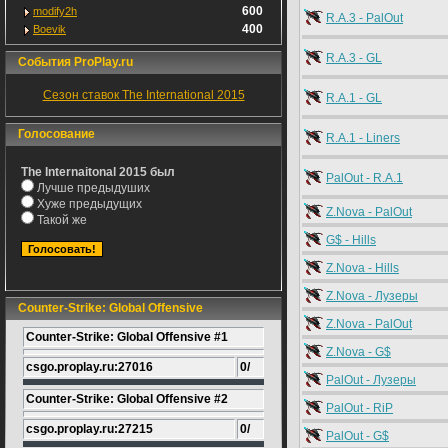
600
modify2h
R.A.3 - PalOut
400
Boevik
R.A.3 - GL
События ProPlay.ru
Сезон ставок The International 2015
R.A.1 - GL
Голосование
R.A.1 - Liners
The Internaitonal 2015 был
PalOut - R.A.1
Лучше предыдуших
Хуже предыдущих
Z.Nova - PalOut
Такой же
G$ - Hills
Z.Nova - Hills
Z.Nova - Лузеры
Counter-Strike: Global Offensive
Z.Nova - PalOut
Counter-Strike: Global Offensive #1
Z.Nova - G$
csgo.proplay.ru:27016
0/
PalOut - Лузеры
Counter-Strike: Global Offensive #2
PalOut - RiP
csgo.proplay.ru:27215
0/
PalOut - G$