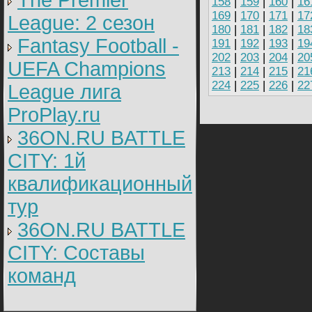
The Premier
158
|
159
|
160
|
16
169
|
170
|
171
|
17
League: 2 cезон
180
|
181
|
182
|
18
Fantasy Football -
191
|
192
|
193
|
19
202
|
203
|
204
|
20
UEFA Champions
213
|
214
|
215
|
21
224
|
225
|
226
|
22
League лига
ProPlay.ru
36ON.RU BATTLE
CITY: 1й
квалификационный
тур
36ON.RU BATTLE
CITY: Составы
команд