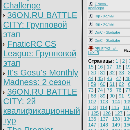
Challenge
Z.Nova -
Крейсера
36ON.RU BATTLE
Rip - Холмы
CITY: Групповой
Rip - Холмы
этап
DmC - Gladiator
DmC - Gladiator
FnaticRC CS
PELE[PK] - c4-
PEL
League: Групповой
LeXeR
этап
Страницы
:
1
|
2
|
15
|
16
|
17
|
18
|
1
It's Gosu's Monthly
|
30
|
31
|
32
|
33
|
44
|
45
|
46
|
47
|
4
Madness: 2 сезон
|
59
|
60
|
61
|
62
|
36ON.RU BATTLE
73
|
74
|
75
|
76
|
7
|
88
|
89
|
90
|
91
|
CITY: 2й
102
|
103
|
104
|
10
113
|
114
|
115
|
11
квалификационный
|
125
|
126
|
127
|
1
тур
136
|
137
|
138
|
13
147
|
148
|
149
|
15