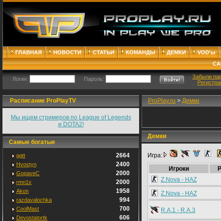
ГЛАВНАЯ
НОВОСТИ
СТАТЬИ
КОМАНДЫ
ДЕМКИ
VOD'ы
СА
Забыли па
Логин:
Пароль:
Регистра
Расписание ProPlayTV
ProPlay.ru
>
Демки
Мы ищем стримеров по League of Legends
и DOTA2!
Демки
Самые богатые
2664
Игра:
ggtt
2400
Hvostyn
Игроки
2000
GopaveC
Z.Nova - HAZ
2000
rmn1x
1958
Akon
Z.Nova - HAZ
994
razdavalochka
700
CoolMast
R.A.1 - R.A.3
606
Devostatortk