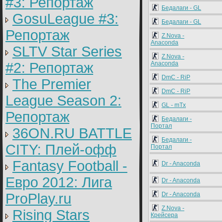
#3: Репортаж
Бедалаги - GL
GosuLeague #3:
Бедалаги - GL
Репортаж
Z.Nova -
Anaconda
SLTV Star Series
Z.Nova -
#2: Репортаж
Anaconda
DmC - RiP
The Premier
DmC - RiP
League Season 2:
GL - mTx
Репортаж
Бедалаги -
Портал
36ON.RU BATTLE
Бедалаги -
CITY: Плей-офф
Портал
Fantasy Football -
Dr - Anaconda
Евро 2012: Лига
Dr - Anaconda
ProPlay.ru
Dr - Anaconda
Z.Nova -
Rising Stars
Крейсера