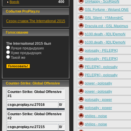
UnHappy - ScoRpioN
400
Boevik
GSL.Fortune - Woland.ONE
События ProPlay.ru
GSL.Silent - Y5MonstriC
Сезон ставок The International 2015
Dracula.ost - GSL.Maximus
Голосование
b100.death - [IDL]DemoN
b100.death - [IDL]DemoN
The Internaitonal 2015 был
Лучше предыдуших
polosatiy - PELE[PK]
Хуже предыдущих
Такой же
polosatiy - PELE[PK]
PELE[PK] - polosatiy
PELE[PK] - polosatiy
Counter-Strike: Global Offensive
power - polosatiy
power - polosatiy
Counter-Strike: Global Offensive
#1
polosatiy - power
csgo.proplay.ru:27016
0/
polosatiy - power
Counter-Strike: Global Offensive
philips - noise
#2
philips - noise
csgo.proplay.ru:27215
0/