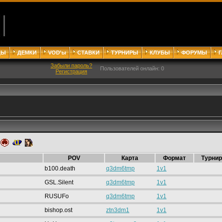
ДЫ
ДЕМКИ
VOD'ы
СТАВКИ
ТУРНИРЫ
КЛУБЫ
ФОРУМЫ
Забыли пароль?
Пользователей онлайн: 0
Регистрация
POV
Карта
Формат
Турнир
b100.death
q3dm6tmp
1v1
GSL.Silent
q3dm6tmp
1v1
RUSUFo
q3dm6tmp
1v1
bishop.ost
ztn3dm1
1v1