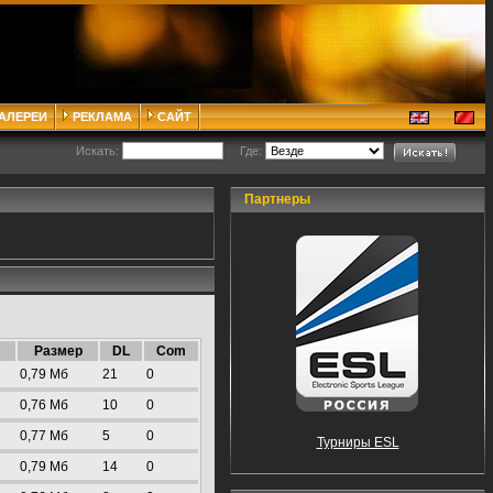
ГАЛЕРЕИ
РЕКЛАМА
САЙТ
Искать:
Где:
Партнеры
Размер
DL
Com
0,79 Mб
21
0
0,76 Mб
10
0
0,77 Mб
5
0
Турниры ESL
0,79 Mб
14
0