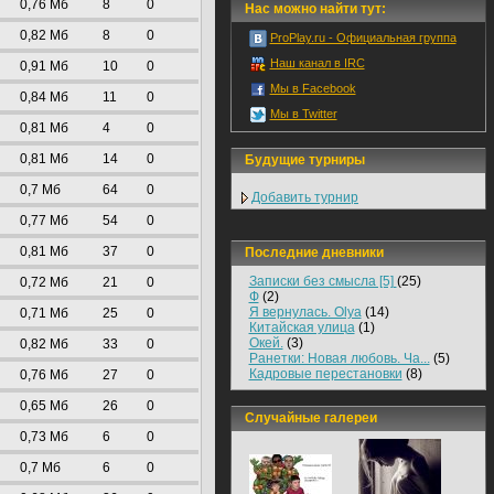
0,76 Mб
8
0
Нас можно найти тут:
0,82 Mб
8
0
ProPlay.ru - Официальная группа
Наш канал в IRC
0,91 Mб
10
0
Мы в Facebook
0,84 Mб
11
0
Мы в Twitter
0,81 Mб
4
0
0,81 Mб
14
0
Будущие турниры
0,7 Mб
64
0
Добавить турнир
0,77 Mб
54
0
0,81 Mб
37
0
Последние дневники
Записки без смысла [5]
(25)
0,72 Mб
21
0
Ф
(2)
Я вернулась. Olya
(14)
0,71 Mб
25
0
Китайская улица
(1)
Окей.
(3)
0,82 Mб
33
0
Ранетки: Новая любовь. Ча...
(5)
Кадровые перестановки
(8)
0,76 Mб
27
0
0,65 Mб
26
0
Случайные галереи
0,73 Mб
6
0
0,7 Mб
6
0