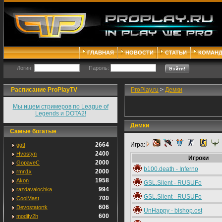
ГЛАВНАЯ
НОВОСТИ
СТАТЬИ
КОМАН
Логин:
Пароль:
Расписание ProPlayTV
ProPlay.ru
>
Демки
Мы ищем стримеров по League of
Legends и DOTA2!
Демки
Самые богатые
2664
Игра:
ggtt
2400
Hvostyn
Игроки
2000
GopaveC
b100.death - Inferno
2000
rmn1x
1958
Akon
GSL.Silent - RUSUFo
994
razdavalochka
GSL.Silent - RUSUFo
700
CoolMast
606
Devostatortk
UnHappy - bishop.ost
600
modify2h