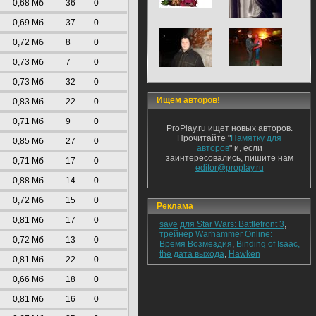
0,68 Mб
36
0
0,69 Mб
37
0
0,72 Mб
8
0
0,73 Mб
7
0
0,73 Mб
32
0
Ищем авторов!
0,83 Mб
22
0
0,71 Mб
9
0
ProPlay.ru ищет новых авторов.
Прочитайте "
Памятку для
0,85 Mб
27
0
авторов
" и, если
заинтересовались, пишите нам
0,71 Mб
17
0
editor@proplay.ru
0,88 Mб
14
0
0,72 Mб
15
0
Реклама
0,81 Mб
17
0
save для Star Wars: Battlefront 3
,
трейнер Warhammer Online:
0,72 Mб
13
0
Время Возмездия
,
Binding of Isaac,
the дата выхода
,
Hawken
0,81 Mб
22
0
0,66 Mб
18
0
0,81 Mб
16
0