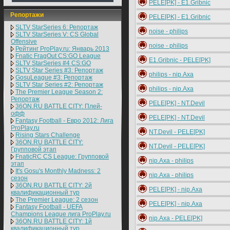
PELE[PK] - E1.Gribnic
Репортажи
PELE[PK] - E1.Gribnic
SLTV StarSeries 6: Репортаж
noise - philips
SLTV StarSeries V: CS Global
Offensive
noise - philips
Рейтинг ProPlay.ru: Январь 2013
Fnatic FragOut CS:GO League
E1.Gribnic - PELE[PK]
SLTV StarSeries #4 CS:GO
SLTV Star Series #3: Репортаж
philips - nip.Axa
GosuLeague #3: Репортаж
SLTV Star Series #2: Репортаж
philips - nip.Axa
The Premier League Season 2:
Репортаж
PELE[PK] - NT.Devil
36ON.RU BATTLE CITY: Плей-
офф
PELE[PK] - NT.Devil
Fantasy Football - Евро 2012: Лига
ProPlay.ru
NT.Devil - PELE[PK]
Rising Stars Challenge
36ON.RU BATTLE CITY:
NT.Devil - PELE[PK]
Групповой этап
FnaticRC CS League: Групповой
nip.Axa - philips
этап
It's Gosu's Monthly Madness: 2
nip.Axa - philips
сезон
36ON.RU BATTLE CITY: 2й
PELE[PK] - nip.Axa
квалификационный тур
The Premier League: 2 cезон
PELE[PK] - nip.Axa
Fantasy Football - UEFA
Champions League лига ProPlay.ru
nip.Axa - PELE[PK]
36ON.RU BATTLE CITY: 1й
квалификационный тур