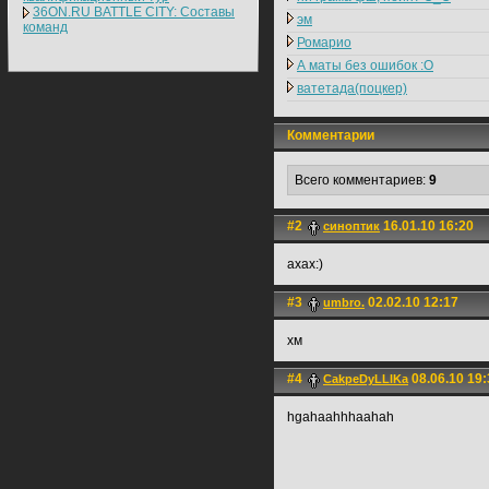
36ON.RU BATTLE CITY: Составы
эм
команд
Ромарио
А маты без ошибок :O
ватетада(поцкер)
Комментарии
Всего комментариев:
9
#2
16.01.10 16:20
синоптик
ахах:)
#3
02.02.10 12:17
umbro.
хм
#4
08.06.10 19:
CakpeDyLLlKa
hgahaahhhaahah