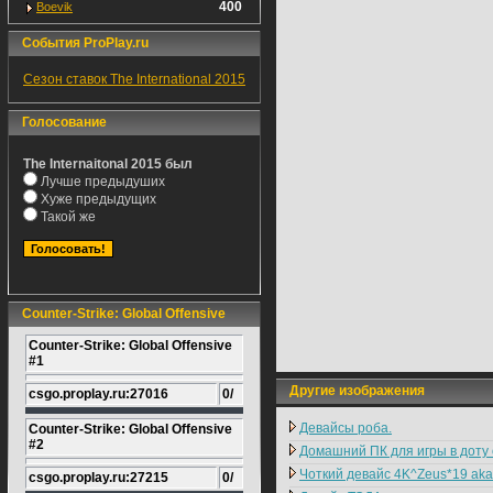
400
Boevik
События ProPlay.ru
Сезон ставок The International 2015
Голосование
The Internaitonal 2015 был
Лучше предыдуших
Хуже предыдущих
Такой же
Counter-Strike: Global Offensive
Counter-Strike: Global Offensive
#1
Другие изображения
csgo.proplay.ru:27016
0/
Девайсы роба.
Counter-Strike: Global Offensive
#2
Домашний ПК для игры в доту о
Чоткий девайс 4K^Zeus*19 aka
csgo.proplay.ru:27215
0/