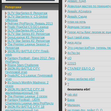
Девайс ТОДА
Довнлоад мастер по принципу
Репортажи
Девайс Al1gatora
SLTV StarSeries 6: Репортаж
SLTV StarSeries V: CS Global
Девайс Скади
Offensive
план на ночь
Рейтинг ProPlay.ru: Январь 2013
Fnatic FragOut CS:GO League
Девушка титана
SLTV StarSeries #4 CS:GO
Герои доты Кинг леорик вс еще
SLTV Star Series #3: Репортаж
GosuLeague #3: Репортаж
Был такой клан.
SLTV Star Series #2: Репортаж
диск доты
The Premier League Season 2:
Репортаж
Это сделал IceFrog, теперь тв
36ON.RU BATTLE CITY: Плей-
4o7ko bp
офф
Fantasy Football - Евро 2012: Лига
оО
ProPlay.ru
12315
Rising Stars Challenge
36ON.RU BATTLE CITY:
СТАЛКЕР ЕБЛ О_О
Групповой этап
оО
FnaticRC CS League: Групповой
этап
гамно мобилко ебл!
It's Gosu's Monthly Madness: 2
?
сезон
36ON.RU BATTLE CITY: 2й
бензопила ебл!
квалификационный тур
rab stol
The Premier League: 2 cезон
Fantasy Football - UEFA
Бара
Champions League лига ProPlay.ru
Малахау.
36ON.RU BATTLE CITY: 1й
квалификационный тур
ни грама фш, пейнт О_О