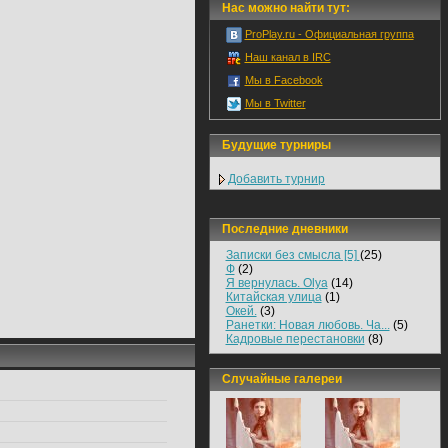
Нас можно найти тут:
ProPlay.ru - Официальная группа
Наш канал в IRC
Мы в Facebook
Мы в Twitter
Будущие турниры
Добавить турнир
Последние дневники
Записки без смысла [5]
(25)
Ф
(2)
Я вернулась. Olya
(14)
Китайская улица
(1)
Окей.
(3)
Ранетки: Новая любовь. Ча...
(5)
Кадровые перестановки
(8)
Случайные галереи