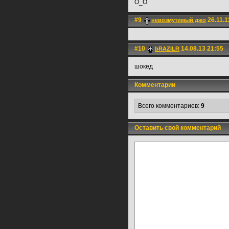
O_O
#9
26.11.1
невозмутимый джо
#10
14.08.13 21:55
bRAZILR
шокед
Комментарии
Всего комментариев:
9
Оставить свой комментарий