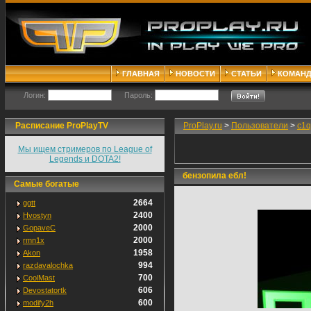
ГЛАВНАЯ
НОВОСТИ
СТАТЬИ
КОМАН
Логин:
Пароль:
Расписание ProPlayTV
ProPlay.ru
>
Пользователи
>
c1q
Мы ищем стримеров по League of
Legends и DOTA2!
бензопила ебл!
Самые богатые
2664
ggtt
2400
Hvostyn
2000
GopaveC
2000
rmn1x
1958
Akon
994
razdavalochka
700
CoolMast
606
Devostatortk
600
modify2h