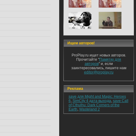
Ищем авторов!
ProPlay.ru ищет новых авторов.
Прочитайте "
Памятку для
авторов
" и, если
заинтересовались, пишите нам
editor@proplay.ru
Реклама
save для Might and Magic: Heroes
6
,
SimCity 4 дата выхода
,
save Call
of Cthulhu: Dark Corners of the
Earth
,
Wasteland 2