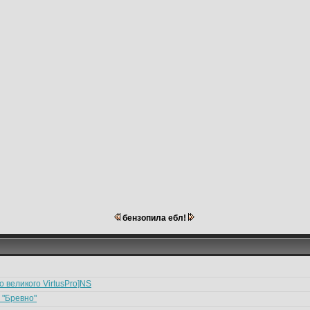
бензопила ебл!
 великого VirtusPro]NS
 "Бревно"