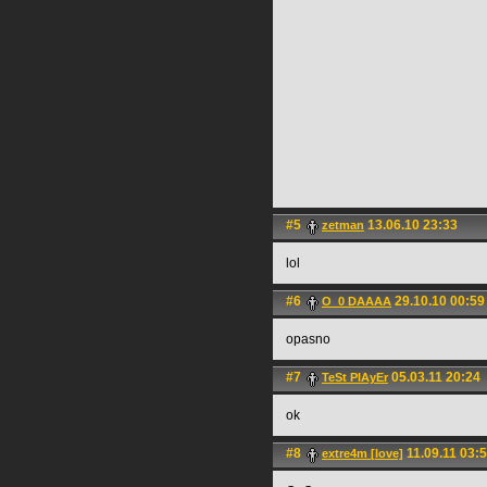
#5
13.06.10 23:33
zetman
lol
#6
29.10.10 00:59
O_0 DAAAA
opasno
#7
05.03.11 20:24
TeSt PlAyEr
ok
#8
11.09.11 03:
extre4m [love]