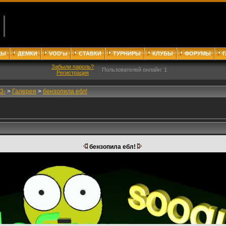
ДЫ
ДЕМКИ
VOD'ы
СТАВКИ
ТУРНИРЫ
КЛУБЫ
ФОРУМЫ
Забыли пароль?
Пользователей онлайн: 1
Регистрация
3-
>
Галерея
>
бензопила ебл!
бензопила ебл!