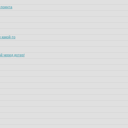
 поинта
 какой-то
ой черед дотер!