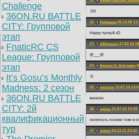
#1
AR4ER [Michael Jackson
Challenge
:DD
36ON.RU BATTLE
#2
05.12.09 13
Polkaaaaa
CITY: Групповой
Happy пухлый xD
этап
#3
27.02.10 1
FnaticRC CS
ABAsrazzo
League: Групповой
@___@
этап
#4
3
Кирилл О_Олегович
It's Gosu's Monthly
:D
Madness: 2 сезон
#5
15.07.10 23:0
gectorrrr
36ON.RU BATTLE
вахахах
CITY: 2й
#6
21.07.10 15:59
sgUuu
квалификационный
нелепость похоже тоже в оп
тур
#7
04.12.11 23:42
shiney