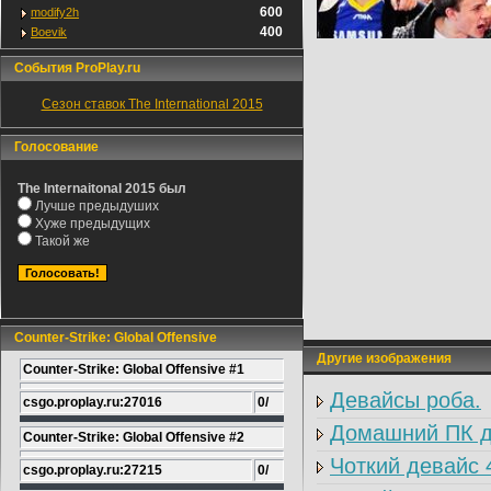
600
modify2h
400
Boevik
События ProPlay.ru
Сезон ставок The International 2015
Голосование
The Internaitonal 2015 был
Лучше предыдуших
Хуже предыдущих
Такой же
Counter-Strike: Global Offensive
Другие изображения
Counter-Strike: Global Offensive #1
Девайсы роба.
csgo.proplay.ru:27016
0/
Домашний ПК дл
Counter-Strike: Global Offensive #2
Чоткий девайс 
csgo.proplay.ru:27215
0/