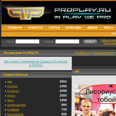
ГЛАВНАЯ
НОВОСТИ
СТАТЬИ
КОМАНДЫ
ДЕМКИ
VOD'ы
СА
Забыли па
Логин:
Пароль:
Регистра
Расписание ProPlayTV
ProPlay.ru
>
Пользователи
Мы ищем стримеров по League of Legends
и DOTA2!
оО
Самые богатые
2664
ggtt
2400
Hvostyn
2000
GopaveC
2000
rmn1x
1958
Akon
994
razdavalochka
700
CoolMast
606
Devostatortk