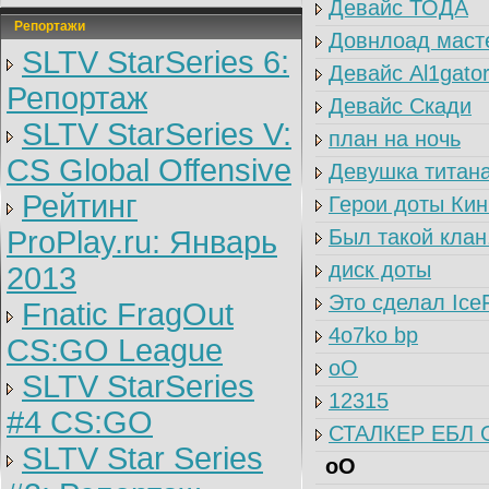
Девайс ТОДА
Репортажи
Довнлоад масте
SLTV StarSeries 6:
Девайс Al1gato
Репортаж
Девайс Скади
SLTV StarSeries V:
план на ночь
CS Global Offensive
Девушка титан
Рейтинг
Герои доты Кин
ProPlay.ru: Январь
Был такой клан
диск доты
2013
Это сделал IceF
Fnatic FragOut
4o7ko bp
CS:GO League
оО
SLTV StarSeries
12315
#4 CS:GO
СТАЛКЕР ЕБЛ 
SLTV Star Series
оО