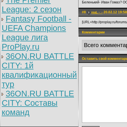
The Premier
Беленький- Иван Гомаз? О
League: 2 cезон
#8
20.02.12 19:58
reaL -_-
Fantasy Football -
[URL=http://proplay.ru/forum
UEFA Champions
Комментарии
League лига
Всего коммента
ProPlay.ru
36ON.RU BATTLE
Оставить свой комментар
CITY: 1й
квалификационный
тур
36ON.RU BATTLE
CITY: Составы
команд