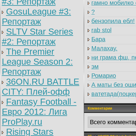
#3: Репортаж
гамно мобилко 
GosuLeague #3:
?
Репортаж
бензопила ебл!
SLTV Star Series
rab stol
Бара
#2: Репортаж
Малахау.
The Premier
ни грама фш, 
League Season 2:
эм
Репортаж
Ромарио
36ON.RU BATTLE
А маты без оши
CITY: Плей-офф
ватетада(поцке
Fantasy Football -
Комментарии
Евро 2012: Лига
ProPlay.ru
Всего коммента
Rising Stars