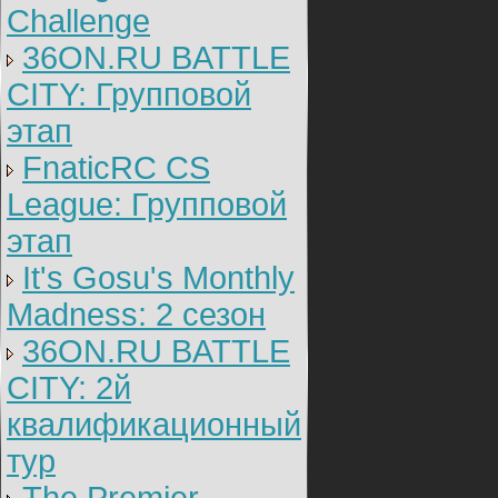
Challenge
36ON.RU BATTLE
CITY: Групповой
этап
FnaticRC CS
League: Групповой
этап
It's Gosu's Monthly
Madness: 2 сезон
36ON.RU BATTLE
CITY: 2й
квалификационный
тур