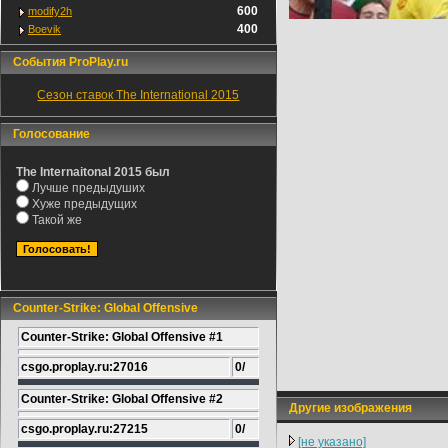
600
modify2h
400
Boevik
События ProPlay.ru
Сезон ставок The International 2015
Голосование
The Internaitonal 2015 был
Лучше предыдуших
Хуже предыдущих
Такой же
Counter-Strike: Global Offensive
Counter-Strike: Global Offensive #1
csgo.proplay.ru:27016
0/
Counter-Strike: Global Offensive #2
Другие изображения
csgo.proplay.ru:27215
0/
[не указано]