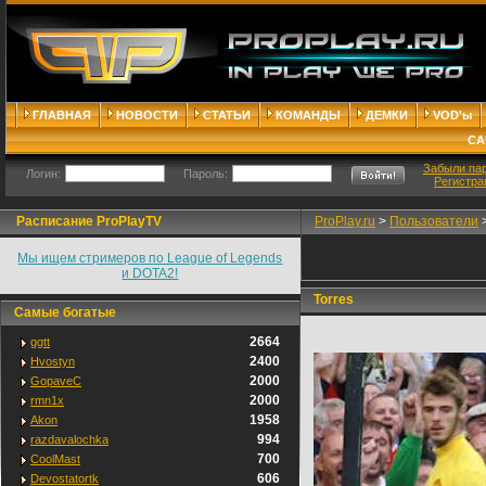
ГЛАВНАЯ
НОВОСТИ
СТАТЬИ
КОМАНДЫ
ДЕМКИ
VOD'ы
СА
Забыли па
Логин:
Пароль:
Регистра
Расписание ProPlayTV
ProPlay.ru
>
Пользователи
Мы ищем стримеров по League of Legends
и DOTA2!
Torres
Самые богатые
2664
ggtt
2400
Hvostyn
2000
GopaveC
2000
rmn1x
1958
Akon
994
razdavalochka
700
CoolMast
606
Devostatortk