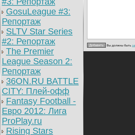
#3: Репортаж
GosuLeague #3:
Репортаж
SLTV Star Series
#2: Репортаж
Вы должны быть
з
The Premier
League Season 2:
Репортаж
36ON.RU BATTLE
CITY: Плей-офф
Fantasy Football -
Евро 2012: Лига
ProPlay.ru
Rising Stars