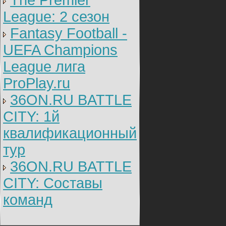
The Premier
League: 2 cезон
Fantasy Football -
UEFA Champions
League лига
ProPlay.ru
36ON.RU BATTLE
CITY: 1й
квалификационный
тур
36ON.RU BATTLE
CITY: Составы
команд