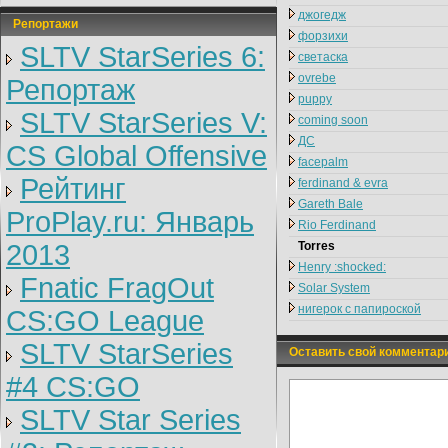
джогедж
Репортажи
форзихи
SLTV StarSeries 6:
светаска
ovrebe
Репортаж
puppy
SLTV StarSeries V:
coming soon
ДС
CS Global Offensive
facepalm
Рейтинг
ferdinand & evra
Gareth Bale
ProPlay.ru: Январь
Rio Ferdinand
2013
Torres
Henry :shocked:
Fnatic FragOut
Solar System
нигерок с папироской
CS:GO League
SLTV StarSeries
Оставить свой комментар
#4 CS:GO
SLTV Star Series