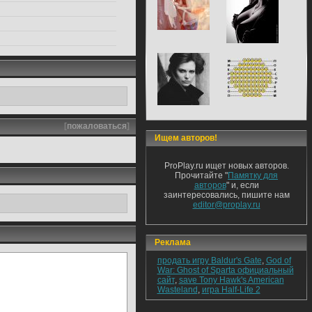
[
пожаловаться
]
Ищем авторов!
ProPlay.ru ищет новых авторов.
Прочитайте "
Памятку для
авторов
" и, если
заинтересовались, пишите нам
editor@proplay.ru
Реклама
продать игру Baldur's Gate
,
God of
War: Ghost of Sparta официальный
сайт
,
save Tony Hawk's American
Wasteland
,
игра Half-Life 2