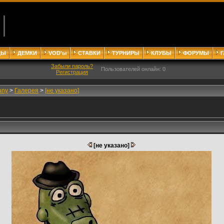
ДЫ
ДЕМКИ
VOD'ы
СТАВКИ
ТУРНИРЫ
КЛУБЫ
ФОРУМЫ
Забыли пароль?
Пользователей онлайн: 0
Регистрация
any
>
Галерея
>
[не указано]
[не указано]