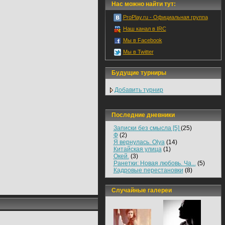
Нас можно найти тут:
ProPlay.ru - Официальная группа
Наш канал в IRC
Мы в Facebook
Мы в Twitter
Будущие турниры
Добавить турнир
Последние дневники
Записки без смысла [5]
(25)
Ф
(2)
Я вернулась. Olya
(14)
Китайская улица
(1)
Окей.
(3)
Ранетки: Новая любовь. Ча...
(5)
Кадровые перестановки
(8)
Случайные галереи