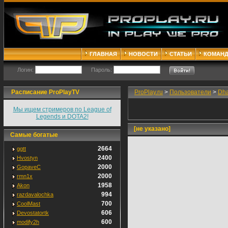
ГЛАВНАЯ
НОВОСТИ
СТАТЬИ
КОМАН
Логин:
Пароль:
Расписание ProPlayTV
ProPlay.ru
>
Пользователи
>
Dh
Мы ищем стримеров по League of
Legends и DOTA2!
[не указано]
Самые богатые
2664
ggtt
2400
Hvostyn
2000
GopaveC
2000
rmn1x
1958
Akon
994
razdavalochka
700
CoolMast
606
Devostatortk
600
modify2h