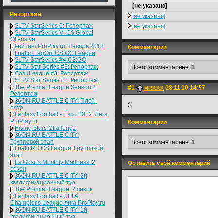
[не указано]
Репортажи
[не указано]
SLTV StarSeries 6: Репортаж
[не указано]
SLTV StarSeries V: CS Global
Offensive
Рейтинг ProPlay.ru: Январь 2013
Комментарии
Fnatic FragOut CS:GO League
SLTV StarSeries #4 CS:GO
SLTV Star Series #3: Репортаж
Всего комментариев:
1
GosuLeague #3: Репортаж
SLTV Star Series #2: Репортаж
The Premier League Season 2:
#1
08.11.10 14:57
MRKKK
Репортаж
36ON.RU BATTLE CITY: Плей-
:'(
офф
Fantasy Football - Евро 2012: Лига
ProPlay.ru
Комментарии
Rising Stars Challenge
36ON.RU BATTLE CITY:
Групповой этап
Всего комментариев:
1
FnaticRC CS League: Групповой
этап
It's Gosu's Monthly Madness: 2
Оставить свой комментарий
сезон
36ON.RU BATTLE CITY: 2й
квалификационный тур
The Premier League: 2 cезон
Fantasy Football - UEFA
Champions League лига ProPlay.ru
36ON.RU BATTLE CITY: 1й
квалификационный тур