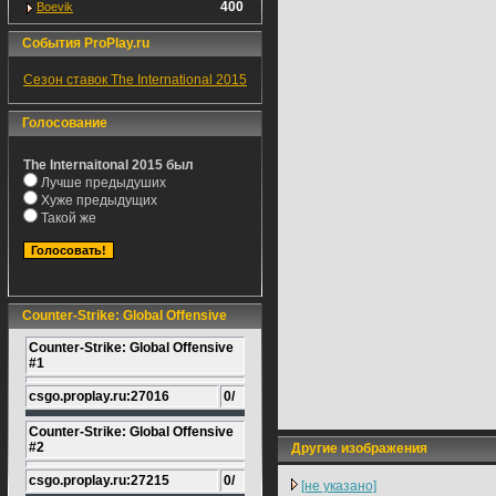
400
Boevik
События ProPlay.ru
Сезон ставок The International 2015
Голосование
The Internaitonal 2015 был
Лучше предыдуших
Хуже предыдущих
Такой же
Counter-Strike: Global Offensive
Counter-Strike: Global Offensive
#1
csgo.proplay.ru:27016
0/
Counter-Strike: Global Offensive
#2
Другие изображения
csgo.proplay.ru:27215
0/
[не указано]