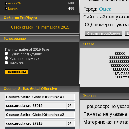
600
modify2h
400
Город:
Омск
Boevik
Сайт:
сайт не указа
События ProPlay.ru
ICQ:
номер не указа
Сезон ставок The International 2015
Голосование
О себе
The Internaitonal 2015 был
_______________,$$$$$, 
Лучше предыдуших
_____________$$$$$$$$$$
Хуже предыдущих
_____________$$$$$$$$$
Такой же
_____________`$$$$$$$$
______________`$$$$$$$$
_______________`$ZzZ$$
________________`$$$ZZ
_________________`$$$$
____u$$$$$$u______`$$$
Counter-Strike: Global Offensive
__$$$$$$$$$$Z$_____`$Z
_$$$$$$$$$$$Z$$$$__$$$
Железо
Counter-Strike: Global Offensive #1
_$$$$$$$$$$Z$$$$$$$$$$
___'$$$$$$$Z$$$$$$$$$$$
csgo.proplay.ru:27016
0/
Процессор:
не указ
________`$Z$$$$$$$$$$$
__________`$$$$$$$$$$$$$$
Память:
не указана
___________'$$$$$$$$$$$
Counter-Strike: Global Offensive #2
_____________'$$$$$$$$$
Материнская плата:
csgo.proplay.ru:27215
0/