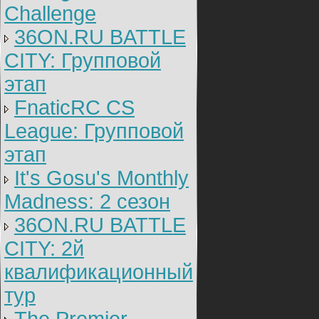
Challenge
36ON.RU BATTLE
CITY: Групповой
этап
FnaticRC CS
League: Групповой
этап
It's Gosu's Monthly
Madness: 2 сезон
36ON.RU BATTLE
CITY: 2й
квалификационный
тур