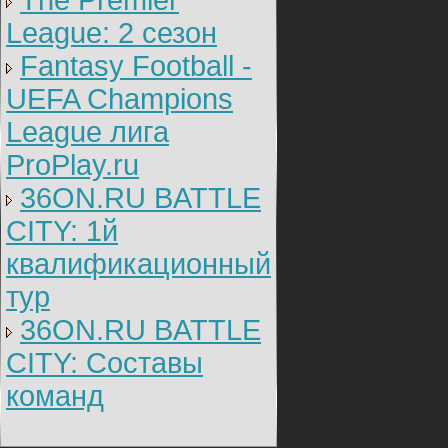
The Premier
League: 2 cезон
Fantasy Football -
UEFA Champions
League лига
ProPlay.ru
36ON.RU BATTLE
CITY: 1й
квалификационный
тур
36ON.RU BATTLE
CITY: Составы
команд