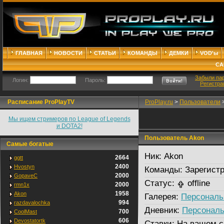
ГЛАВНАЯ
НОВОСТИ
СТАТЬИ
КОМАНДЫ
ДЕМКИ
VOD'ы
СА
Забыли па
Логин:
Пароль:
Регистра
Расписание ProPlayTV
ProPlay.ru
>
Пользователи
Мы ищем стримеров по League of Legends
и DOTA2!
Пользователь Akon
Самые богатые
Ник:
Akon
2664
ggtt
2400
Hvostyn
Команды:
Зарегистр
2000
GopaveC
Статус:
offline
2000
rmn1x
1958
Akon
Галерея:
Персональ
994
razdavalochka
Дневник:
Персональ
700
CoolMast
606
Devostatortk
Ставки:
На вашем с