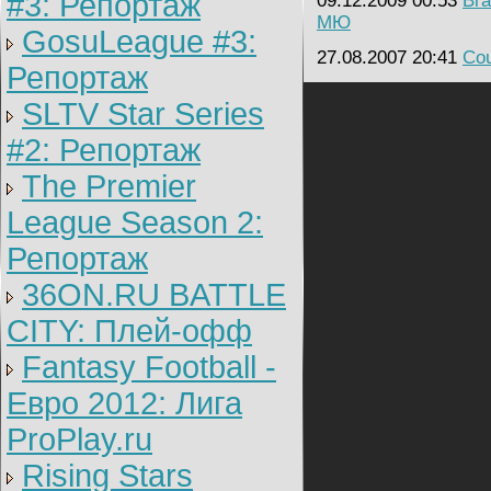
#3: Репортаж
09.12.2009 00:53
Bra
МЮ
GosuLeague #3:
27.08.2007 20:41
Cou
Репортаж
SLTV Star Series
#2: Репортаж
The Premier
League Season 2:
Репортаж
36ON.RU BATTLE
CITY: Плей-офф
Fantasy Football -
Евро 2012: Лига
ProPlay.ru
Rising Stars