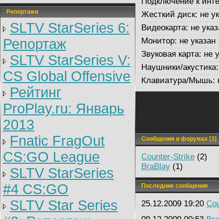
Подключение к инте
Репортажи
Жесткий диск:
не ук
SLTV StarSeries 6:
Видеокарта:
не указ
Репортаж
Монитор:
не указан
Звуковая карта:
не у
SLTV StarSeries V:
Наушники/акустика:
CS Global Offensive
Клавиатура/Мышь:
Рейтинг
ProPlay.ru: Январь
2013
Fnatic FragOut
Сообщения в форумах [3]
CS:GO League
Counter-Strike
(2)
BraBlay
(1)
SLTV StarSeries
#4 CS:GO
Последние сообщения
SLTV Star Series
25.12.2009 19:20
Cou