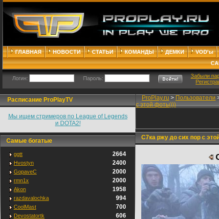
ГЛАВНАЯ
НОВОСТИ
СТАТЬИ
КОМАНДЫ
ДЕМКИ
VOD'ы
СА
Забыли па
Логин:
Пароль:
Регистра
ProPlay.ru
>
Пользователи
Расписание ProPlayTV
с этой фоты)))
Мы ищем стримеров по League of Legends
и DOTA2!
C7ка ржу до сих пор с этой
Самые богатые
2664
ggtt
C
2400
Hvostyn
2000
GopaveC
2000
rmn1x
1958
Akon
994
razdavalochka
700
CoolMast
606
Devostatortk