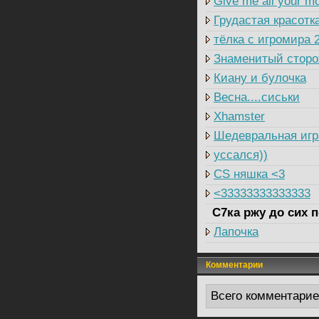
Give me all your m
Грудастая красотк
тёлка с игромира 
Знаменитый сторож
Киану и булочка
Весна....сиськи
Xhamster
Шедевральная игр
уссался))
CS няшка <3
<33333333333333
C7ка ржу до сих п
Лапочка
Комментарии
Всего комментари