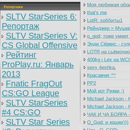
Моя любимая обо
Репортажи
that's me
SLTV StarSeries 6:
LotR: хоббиты1
Репортаж
Рейнджер > Мушке
SLTV StarSeries V:
о_god; тоже умеет
CS Global Offensive
Энди Сёркис - суп
LOTR на сьёмочно
Рейтинг
400kg i Lex на WC
ProPlay.ru: Январь
sexy 4eshka.
2013
Красавчег ^^
Fnatic FragOut
PP2
Мой кот Рикки ;)
CS:GO League
Michael Jackson -
SLTV StarSeries
Michael Jackson - 
#4 CS:GO
ЧАК И ЧА БОЯРА -
SLTV Star Series
O_God: и кошки)))