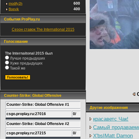
600
modify2h
400
Boevik
События ProPlay.ru
Сезон ставок The International 2015
Голосование
The Internaitonal 2015 был
Лучше предыдуших
Хуже предыдущих
Такой же
C
Counter-Strike: Global Offensive
Counter-Strike: Global Offensive #1
Другие изображения
csgo.proplay.ru:27016
0/
красаветс Чак!
Counter-Strike: Global Offensive #2
Самый продаваем
csgo.proplay.ru:27215
0/
X'bsIMatt Damon