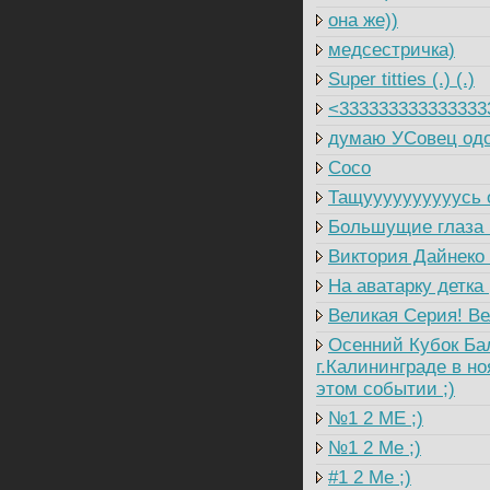
она же))
медсестричка)
Super titties (.) (.)
<333333333333333
думаю УСовец одо
Coco
Тащуууууууууусь о
Большущие глаза (,
Виктория Дайнеко 
На аватарку детка 
Великая Серия! Ве
Осенний Кубок Балт
г.Калининграде в но
этом событии ;)
№1 2 ME ;)
№1 2 Me ;)
#1 2 Me ;)