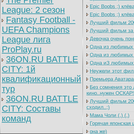
The Premier
Epic Boobs ;) клёва
League: 2 cезон
Epic Boobs ;) клёва
Fantasy Football -
Лучший фильм 2009
UEFA Champions
Лучший фильм за п
League лига
Девочка очень пон
Одна из любимых п
ProPlay.ru
Одна из любимых п
36ON.RU BATTLE
Одна иЗ любимых 
CITY: 1й
Неужели этот филь
квалификационный
Премьера Аватара 
тур
Без сомнения это 
кино..нужен ОСКАР!
36ON.RU BATTLE
Лучший фильм 2009
CITY: Составы
сходил..;)
Мама Чоли (.) (.)
команд
Горячая японская 
она же)