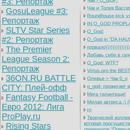
#3: Репортаж
Чак - O_GOP:
Чак и Толик Вассе
GosuLeague #3:
Roundhouse kick vs
Репортаж
IN O_GOD PROPLA
SLTV Star Series
O_God:
#2: Репортаж
O_God in "DA HAU
порвало))))))))))))
The Premier
Добавь себе в гал
League Season 2:
O_God: WTF?
Репортаж
Virtus.pro the BES
36ON.RU BATTLE
Оливье > Чак 0_o
CITY: Плей-офф
o_god: прожигает 
Мега талантище!
Fantasy Football -
Милая актриса :) 
Евро 2012: Лига
rn
ProPlay.ru
Творческий коллек
которая просуществ
Rising Stars
телеканале "Премье