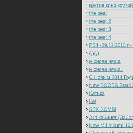
крутое кино,круто
the best
the best 2
the best 3
the best 4
PS4 -29.11.2013 г.
(.)(.)
и снова няша
и снова няша1
C Новым 2014 Годо
New BOOBS Star!!!
Катька
LW
SEX BOMB!
314 кабинет (Забо
New MJ album! 13.