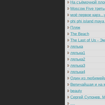
На съёмочной пл
Moscow Five треть
моё первое карэ...
phi phi island maya
Пляж
The Beach
The Last of Us - Э
лялька
лялька1
лялька2
лялька3
лялька4
Один из любимей
Величайшая и на 
beauty
Сергей Супонев. М
....