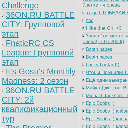
Challenge
7летие - я слева
:o_god: ГОБЕДАН 
36ON.RU BATTLE
hbc
CITY: Групповой
I like that Girl <3
этап
Занял 1ое место на
FnaticRC CS
слева(17.05.2009г)
Booth babes
League: Групповой
Booth babes.
этап
Lucky bastard))
It's Gosu's Monthly
Чтобы Помнили!!!! 
Madness: 2 сезон
Ещё один выигранны
Майкл Джексон: Во
36ON.RU BATTLE
Michael Jackson - Th
CITY: 2й
Epic Boobs ;)
квалификационный
Epic Boobs ;) клёв
тур
Epic Boobs ;) клёв
Epic Boobs ;) клёва