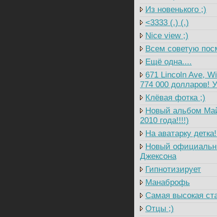
Из новенького ;)
<3333 (.) (.)
Nice view ;)
Всем советую посм
Ещё одна....
671 Lincoln Ave, W
774 000 долларов! У
Клёвая фотка ;)
Новый альбом Майк
2010 года!!!!)
На аватарку детка!!
Новый официальны
Джексона
Гипнотизирует
Манаброфь
Самая высокая ст
Отцы ;)