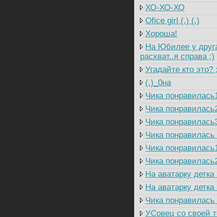
ХО-ХО-ХО
Ofice girl (.) (.)
Хороша!
На Юбилее у друга
расхват..я справа ;)
Угадайте кто это? 
(.)_0на
Чика понравилась
Чика понравилась
Чика понравилась
Чика понравилась
Чика понравилась
Чика понравилась
На аватарку детка 
На аватарку детка 
Чика понравилась
УСовец со своей т