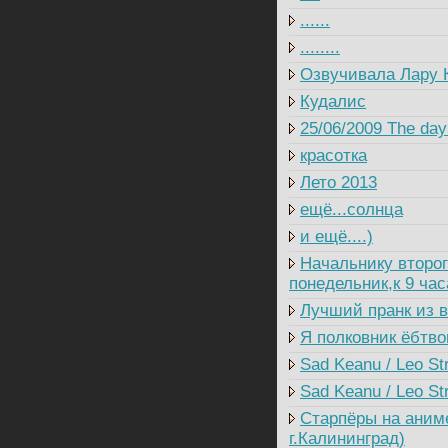
......
........
Озвучивала Лару 
Кудалис
25/06/2009 The day 
красотка
Лето 2013
ещё...солнца
и ещё....)
Начальнику второг
понедельник,к 9 ча
Лучший пранк из в
Я полковник ёбтво
Sad Keanu / Leo St
Sad Keanu / Leo Str
Старпёры на аним
г.Калининград)