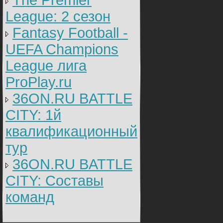
The Premier
League: 2 cезон
Fantasy Football -
UEFA Champions
League лига
ProPlay.ru
36ON.RU BATTLE
CITY: 1й
квалификационный
тур
36ON.RU BATTLE
CITY: Составы
команд