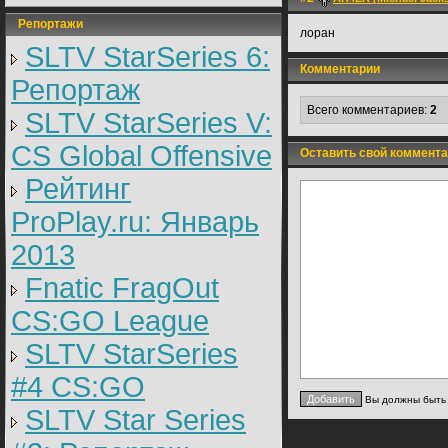
Репортажи
лоран
SLTV StarSeries 6:
Комментарии
Репортаж
Всего комментариев:
2
SLTV StarSeries V:
CS Global Offensive
Оставить свой коммента
Рейтинг
ProPlay.ru: Январь
2013
Fnatic FragOut
CS:GO League
SLTV StarSeries
#4 CS:GO
Вы должны быт
SLTV Star Series