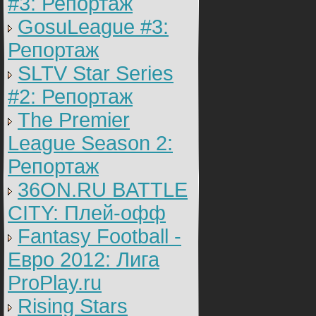
#3: Репортаж
GosuLeague #3:
Репортаж
SLTV Star Series
#2: Репортаж
The Premier
League Season 2:
Репортаж
36ON.RU BATTLE
CITY: Плей-офф
Fantasy Football -
Евро 2012: Лига
ProPlay.ru
Rising Stars