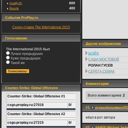
600
modify2h
400
Boevik
События ProPlay.ru
Сезон ставок The International 2015
Голосование
Другие изображения
The Internaitonal 2015 был
ШЭЙХ
Лучше предыдуших
Хуже предыдущих
САША МОСТОВОЙ
Такой же
РОЛАН ГУСЕВ
СЕРЕГА СЕМАК
Комментарии
Counter-Strike: Global Offensive
Всего комментариев:
2
Counter-Strike: Global Offensive #1
csgo.proplay.ru:27016
0/
#1
игорьебатьтяврот
Counter-Strike: Global Offensive #2
ебал в рот автора
csgo.proplay.ru:27215
0/
#2
AR4ER [Michael Jacks