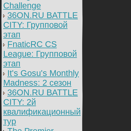
Challenge
36ON.RU BATTLE
CITY: Групповой
этап
FnaticRC CS
League: Групповой
этап
It's Gosu's Monthly
Madness: 2 сезон
36ON.RU BATTLE
CITY: 2й
квалификационный
тур