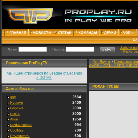
ГЛАВНАЯ
НОВОСТИ
СТАТЬИ
КОМАНДЫ
ДЕМКИ
VOD'ы
СА
Забыли па
Логин:
Пароль:
Регистра
ProPlay.ru
>
Пользовател
Расписание ProPlayTV
CAPS_LOCK_USER_[ЦЕН
Мы ищем стримеров по League of Legends
и DOTA2!
РОЛАН ГУСЕВ
Самые богатые
2664
ggtt
2400
Hvostyn
2000
GopaveC
2000
rmn1x
1958
Akon
994
razdavalochka
700
CoolMast
606
Devostatortk