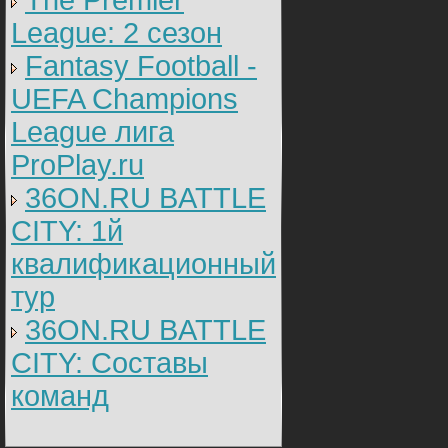
The Premier
League: 2 cезон
Fantasy Football -
UEFA Champions
League лига
ProPlay.ru
36ON.RU BATTLE
CITY: 1й
квалификационный
тур
36ON.RU BATTLE
CITY: Составы
команд