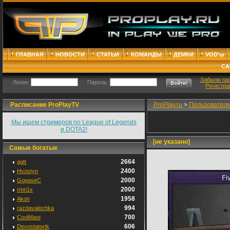
ГЛАВНАЯ
НОВОСТИ
СТАТЬИ
КОМАНДЫ
ДЕМКИ
VOD'ы
СА
Забыли па
Логин:
Пароль:
Регистра
Расписание ProPlayTV
ProPlay.ru
>
Пользовател
Мы ищем стримеров по League of Legends
и DOTA2!
[не указано]
Самые богатые
2664
ggtt
2400
Hvostyn
2000
GopaveC
2000
rmn1x
1958
Akon
994
razdavalochka
700
CoolMast
606
Devostatortk