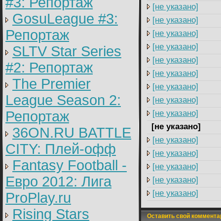
#3: Репортаж
[не указано]
GosuLeague #3:
[не указано]
Репортаж
[не указано]
[не указано]
SLTV Star Series
[не указано]
#2: Репортаж
[не указано]
The Premier
[не указано]
League Season 2:
[не указано]
Репортаж
[не указано]
[не указано]
36ON.RU BATTLE
[не указано]
CITY: Плей-офф
[не указано]
Fantasy Football -
[не указано]
Евро 2012: Лига
[не указано]
[не указано]
ProPlay.ru
Rising Stars
Оставить свой коммента