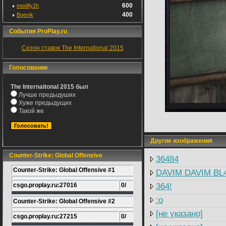
600
modify2h
400
Boevik
События ProPlay.ru
Сезон ставок The International 2015
Голосование
The Internaitonal 2015 был
Лучше предыдуших
Хуже предыдущих
Такой же
Другие изображения
Counter-Strike: Global Offensive
36484
Counter-Strike: Global Offensive #1
DAVIM DAVIM BL4
csgo.proplay.ru:27016
0/
364!
:o
Counter-Strike: Global Offensive #2
[не указано]
csgo.proplay.ru:27215
0/