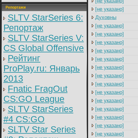
[не указано]
Репортажи
[не указано]
SLTV StarSeries 6:
Духовны
Репортаж
[не указано]
[не указано]
SLTV StarSeries V:
[не указано]
CS Global Offensive
[не указано]
Рейтинг
[не указано]
ProPlay.ru: Январь
[не указано]
[не указано]
2013
[не указано]
Fnatic FragOut
[не указано]
CS:GO League
[не указано]
SLTV StarSeries
[не указано]
#4 CS:GO
[не указано]
[не указано]
SLTV Star Series
[не указано]