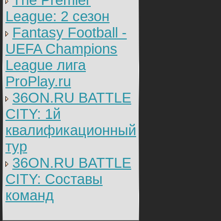
The Premier
League: 2 cезон
Fantasy Football -
UEFA Champions
League лига
ProPlay.ru
36ON.RU BATTLE
CITY: 1й
квалификационный
тур
36ON.RU BATTLE
CITY: Составы
команд