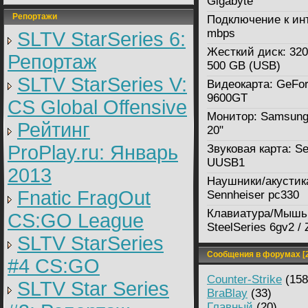
Gigabyte
Репортажи
Подключение к ин
mbps
SLTV StarSeries 6:
Жесткий диск:
320
Репортаж
500 GB (USB)
SLTV StarSeries V:
Видеокарта:
GeFor
9600GT
CS Global Offensive
Монитор:
Samsung
Рейтинг
20"
ProPlay.ru: Январь
Звуковая карта:
Se
UUSB1
2013
Наушники/акустик
Fnatic FragOut
Sennheiser pc330
Клавиатура/Мышь
CS:GO League
SteelSeries 6gv2 /
SLTV StarSeries
Сообщения в форумах [2
#4 CS:GO
Counter-Strike
(158
SLTV Star Series
BraBlay
(33)
Главный
(20)