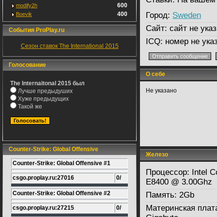
600
modify2h
400
Город:
Sweden
Boevik
Сайт:
сайт не указ
События ProPlay.ru
ICQ:
номер не ука
Сезон ставок The International 2015
Голосование
О себе
The Internaitonal 2015 был
Не указано
Лучше предыдуших
Хуже предыдущих
Такой же
Counter-Strike: Global Offensive
Железо
Counter-Strike: Global Offensive #1
Процессор:
Intel 
csgo.proplay.ru:27016
0/
E8400 @ 3.00Ghz
Counter-Strike: Global Offensive #2
Память:
2Gb
Материнская плат
csgo.proplay.ru:27215
0/