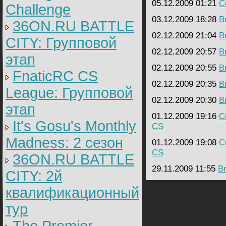
05.12.2009 01:21
C
Challenge
03.12.2009 18:28
B
36ON.RU BATTLE
02.12.2009 21:04
B
CITY: Групповой
02.12.2009 20:57
B
этап
02.12.2009 20:55
B
FnaticRC CS
02.12.2009 20:35
B
League: Групповой
02.12.2009 20:30
B
этап
01.12.2009 19:16
C
It's Gosu's Monthly
CS
Madness: 2 сезон
01.12.2009 19:08
C
CS
36ON.RU BATTLE
29.11.2009 11:55
B
CITY: 2й
квалификационный
тур