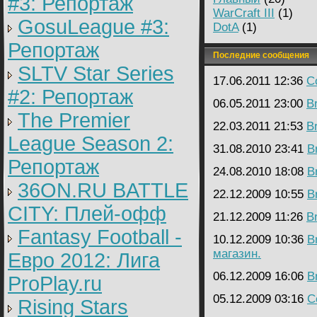
#3: Репортаж
WarCraft III
(1)
GosuLeague #3:
DotA
(1)
Репортаж
Последние сообщения
SLTV Star Series
17.06.2011 12:36
C
#2: Репортаж
06.05.2011 23:00
B
The Premier
22.03.2011 21:53
B
League Season 2:
31.08.2010 23:41
B
Репортаж
24.08.2010 18:08
B
36ON.RU BATTLE
22.12.2009 10:55
B
CITY: Плей-офф
21.12.2009 11:26
B
Fantasy Football -
10.12.2009 10:36
B
магазин.
Евро 2012: Лига
06.12.2009 16:06
B
ProPlay.ru
05.12.2009 03:16
C
Rising Stars