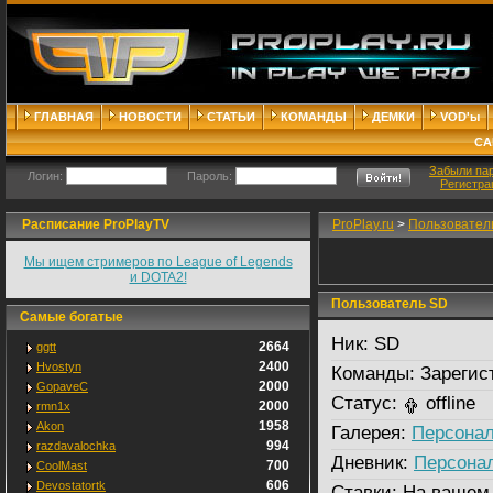
ГЛАВНАЯ
НОВОСТИ
СТАТЬИ
КОМАНДЫ
ДЕМКИ
VOD'ы
СА
Забыли па
Логин:
Пароль:
Регистра
Расписание ProPlayTV
ProPlay.ru
>
Пользовател
Мы ищем стримеров по League of Legends
и DOTA2!
Пользователь SD
Самые богатые
Ник:
SD
2664
ggtt
2400
Hvostyn
Команды:
Зарегис
2000
GopaveC
Статус:
offline
2000
rmn1x
1958
Akon
Галерея:
Персонал
994
razdavalochka
Дневник:
Персона
700
CoolMast
606
Devostatortk
Ставки:
На вашем