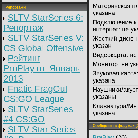
Материнская пл
Репортажи
указана
SLTV StarSeries 6:
Подключение к
Репортаж
интернет:
не ук
SLTV StarSeries V:
Жесткий диск:
н
указан
CS Global Offensive
Видеокарта:
не 
Рейтинг
Монитор:
не ук
ProPlay.ru: Январь
Звуковая карта
2013
указана
Fnatic FragOut
Наушники/акуст
указаны
CS:GO League
Клавиатура/Мы
SLTV StarSeries
указана
#4 CS:GO
Сообщения в форумах [2
SLTV Star Series
BraBlay
(20)