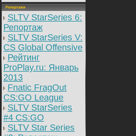
Репортажи
SLTV StarSeries 6:
Репортаж
SLTV StarSeries V:
CS Global Offensive
Рейтинг
ProPlay.ru: Январь
2013
Fnatic FragOut
CS:GO League
SLTV StarSeries
#4 CS:GO
SLTV Star Series