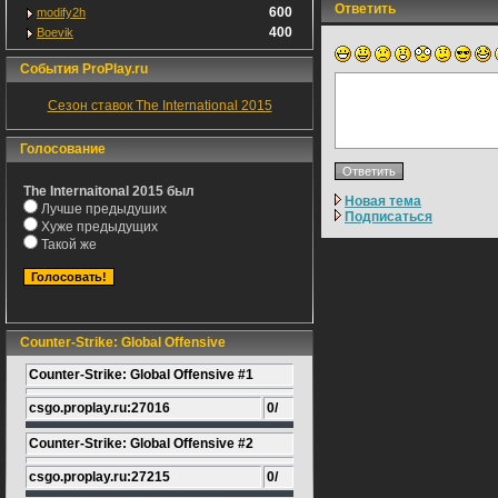
Ответить
600
modify2h
400
Boevik
События ProPlay.ru
Сезон ставок The International 2015
Голосование
The Internaitonal 2015 был
Новая тема
Лучше предыдуших
Подписаться
Хуже предыдущих
Такой же
Counter-Strike: Global Offensive
Counter-Strike: Global Offensive #1
csgo.proplay.ru:27016
0/
Counter-Strike: Global Offensive #2
csgo.proplay.ru:27215
0/