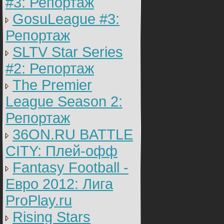
#3: Репортаж
GosuLeague #3:
Репортаж
SLTV Star Series
#2: Репортаж
The Premier
League Season 2:
Репортаж
36ON.RU BATTLE
CITY: Плей-офф
Fantasy Football -
Евро 2012: Лига
ProPlay.ru
Rising Stars