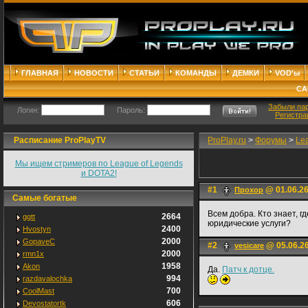
ГЛАВНАЯ
НОВОСТИ
СТАТЬИ
КОМАНДЫ
ДЕМКИ
VOD'ы
СА
Забыли па
Логин:
Пароль:
Регистра
Расписание ProPlayTV
ProPlay.ru
>
Форумы
>
Le
Мы ищем стримеров по League of Legends
и DOTA2!
#1
@ 01.06.26
Прохор
Самые богатые
Всем добра. Кто знает, 
2664
ggtt
юридические услуги?
2400
Hvostyn
2000
GopaveC
#2
@ 05.06.26
vesicare
2000
rmn1x
1958
Akon
Да.
Патч к дотце.
994
razdavalochka
700
CoolMast
606
Devostatortk