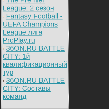
The Premier
League: 2 cезон
Fantasy Football -
UEFA Champions
League лига
ProPlay.ru
36ON.RU BATTLE
CITY: 1й
квалификационный
тур
36ON.RU BATTLE
CITY: Составы
команд