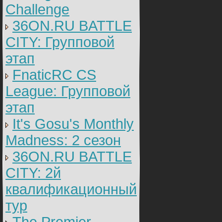
Challenge
36ON.RU BATTLE
CITY: Групповой
этап
FnaticRC CS
League: Групповой
этап
It's Gosu's Monthly
Madness: 2 сезон
36ON.RU BATTLE
CITY: 2й
квалификационный
тур