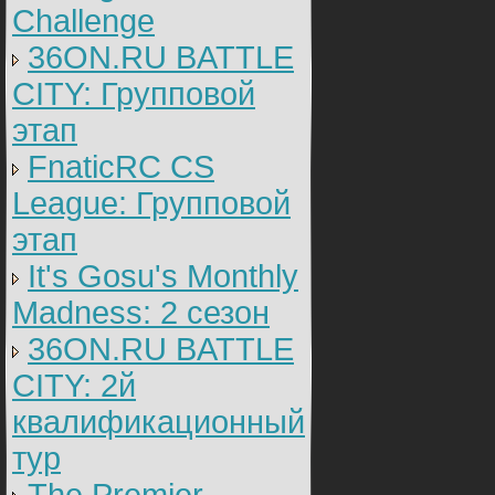
Challenge
36ON.RU BATTLE
CITY: Групповой
этап
FnaticRC CS
League: Групповой
этап
It's Gosu's Monthly
Madness: 2 сезон
36ON.RU BATTLE
CITY: 2й
квалификационный
тур