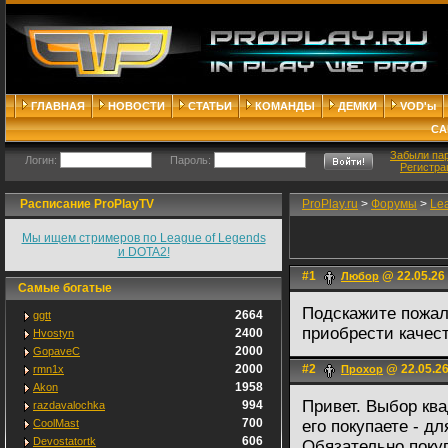
ГЛАВНАЯ
НОВОСТИ
СТАТЬИ
КОМАНДЫ
ДЕМКИ
VOD'ы
СА
Забыли па
Логин:
Пароль:
Регистра
Расписание ProPlayTV
ProPlay.ru
>
Форумы
>
Le
Мы ищем стримеров по League of Legends
и DOTA2!
#1
@ 22.05.26
Любор
Самые богатые
Подскажите пожалу
2664
ggtt
приобрести качес
2400
Hvostyn
2000
GopaveC
2000
#2
@ 22.05.26
rmn1x
Прохор
1958
Akon
Привет. Выбор ква
994
razdavalochka
700
CoolMast
его покупаете - д
606
Devostatortk
Обязательно поку