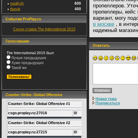
600
modify2h
пропеллеров. Уточ
400
Boevik
пропеллеры, кейс 
вариант, могу под
События ProPlay.ru
в москве
, в инте
Сезон ставок The International 2015
надежный магазин
Голосование
Ответить
The Internaitonal 2015 был
Лучше предыдуших
Хуже предыдущих
Такой же
Counter-Strike: Global Offensive
Новая тема
Подписаться
Counter-Strike: Global Offensive #1
csgo.proplay.ru:27016
0/
Counter-Strike: Global Offensive #2
csgo.proplay.ru:27215
0/