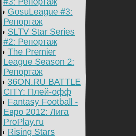
#3: Репортаж
GosuLeague #3:
Репортаж
SLTV Star Series
#2: Репортаж
The Premier
League Season 2:
Репортаж
36ON.RU BATTLE
CITY: Плей-офф
Fantasy Football -
Евро 2012: Лига
ProPlay.ru
Rising Stars