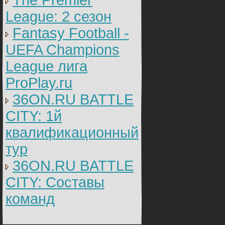
The Premier
League: 2 cезон
Fantasy Football -
UEFA Champions
League лига
ProPlay.ru
36ON.RU BATTLE
CITY: 1й
квалификационный
тур
36ON.RU BATTLE
CITY: Составы
команд