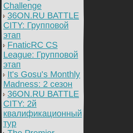
Challenge
36ON.RU BATTLE
CITY: Групповой
этап
FnaticRC CS
League: Групповой
этап
It's Gosu's Monthly
Madness: 2 сезон
36ON.RU BATTLE
CITY: 2й
квалификационный
тур