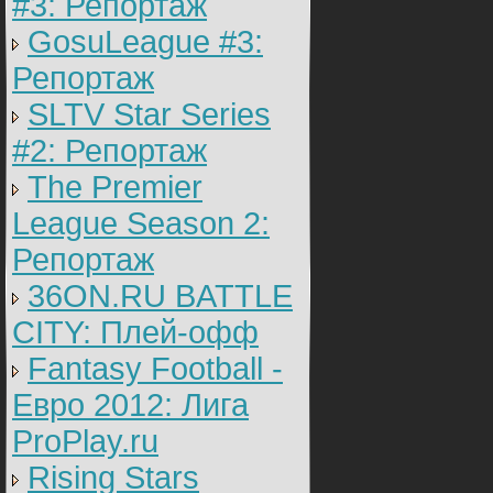
#3: Репортаж
GosuLeague #3:
Репортаж
SLTV Star Series
#2: Репортаж
The Premier
League Season 2:
Репортаж
36ON.RU BATTLE
CITY: Плей-офф
Fantasy Football -
Евро 2012: Лига
ProPlay.ru
Rising Stars