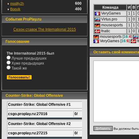
600
modify2h
Команда
И
В
400
Boevik
VeryGames
1
1
События ProPlay.ru
Virtus.pro
1
0
mousesports
1
1
Сезон ставок The International 2015
fnatic
1
0
mousesports [
16
:
4
]
VeryGames [
16
:
6
]
f
Голосование
Оставить свой коммент
The Internaitonal 2015 был
Лучше предыдуших
Хуже предыдущих
Такой же
Counter-Strike: Global Offensive
Counter-Strike: Global Offensive #1
csgo.proplay.ru:27016
0/
Counter-Strike: Global Offensive #2
Вы должны быт
csgo.proplay.ru:27215
0/