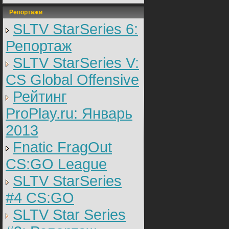
Репортажи
SLTV StarSeries 6:
Репортаж
SLTV StarSeries V:
CS Global Offensive
Рейтинг
ProPlay.ru: Январь
2013
Fnatic FragOut
CS:GO League
SLTV StarSeries
#4 CS:GO
SLTV Star Series