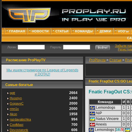
ГЛАВНАЯ
НОВОСТИ
СТАТЬИ
КОМАНДЫ
ДЕМКИ
VOD'ы
СА
Забыли па
Логин:
Пароль:
Регистра
Расписание ProPlayTV
ProPlay.ru
>
Статьи
>
Fna
Мы ищем стримеров по League of Legends
и DOTA2!
Fnatic FragOut CS:GO Le
Самые богатые
Fnatic FragOut CS
2664
ggtt
2400
Hvostyn
Команда
И
В
2000
GopaveC
Lemondogs
1
1
2000
rmn1x
NiP
0
0
1958
Akon
Natus Vincere
1
0
994
razdavalochka
Anexis
0
0
700
CoolMast
Lemondogs [
16
:
5
]
606
Devostatortk