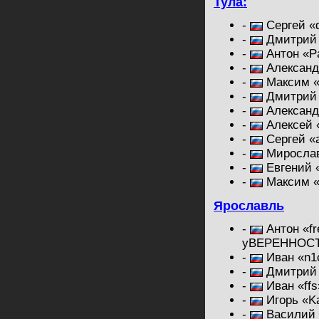
Тула:
-
Сергей «d
-
Дмитрий 
-
Антон «Pa
-
Александ
-
Максим «
-
Дмитрий 
-
Александ
-
Алексей 
-
Сергей «
-
Мирослав
-
Евгений «
-
Максим «
Ярославль
-
Антон «fr
yBEPEHHOC
-
Иван «n1
-
Дмитрий «
-
Иван «ffs
-
Игорь «K
-
Василий 