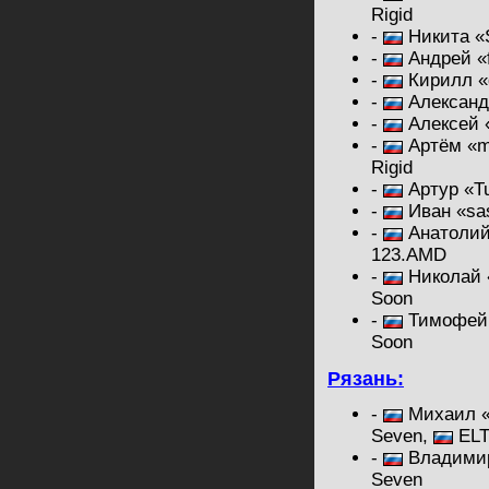
Rigid
-
Никита «
-
Андрей «
-
Кирилл «
-
Александ
-
Алексей 
-
Артём «m
Rigid
-
Артур «T
-
Иван «sa
-
Анатолий
123.AMD
-
Николай 
Soon
-
Тимофей 
Soon
Рязань:
-
Михаил «
Seven,
ELT
-
Владимир
Seven