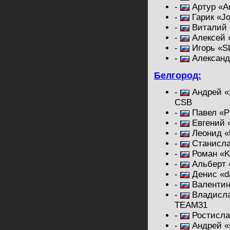
-
Артур «Ar
-
Гарик «Jo
-
Виталий 
-
Алексей 
-
Игорь «S
-
Александ
Белгород:
-
Андрей «z
CSB
-
Павел «Pl
-
Евгений 
-
Леонид «t
-
Станислав
-
Роман «K
-
Альберт 
-
Денис «d
-
Валентин
-
Владислав
TEAM31
-
Ростисла
-
Андрей «