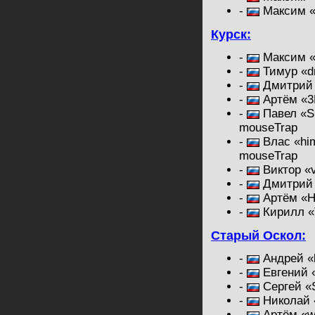
-
Максим «
Курск:
-
Максим «m
-
Тимур «dr
-
Дмитрий 
-
Артём «3
-
Павел «S
mouseTrap
-
Влас «hi
mouseTrap
-
Виктор «v
-
Дмитрий 
-
Артём «H
-
Кирилл «
Старый Оскол:
-
Андрей «b
-
Евгений 
-
Сергей «S
-
Николай 
-
Артём «w