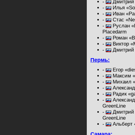
-
Дмитрий 
-
Илья «So
-
Иван «Pa
-
Стас «Ne
-
Руслан «
Placedarm
-
Роман «B
-
Виктор «M
-
Дмитрий «
Пермь:
-
Егор «die
-
Максим «
-
Михаил «
-
Александр
-
Радик «g
-
Александр
GreenLine
-
Дмитрий 
GreenLine
-
Альберт 
Самара: