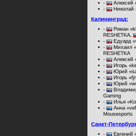
-
Алексей «
-
Николай 
Калининград:
-
Роман «k
RESHETKA,
-
Едуард «C
-
Михаил 
RESHETKA
-
Алексей «
-
Игорь «ke
-
Юрий «sa
-
Игорь «fj
-
Юрий «wo
-
Владимир
Gaming
-
Илья «Ko
-
Анна «ve
Mousesports
Санкт-Петербург
-
Евгений «