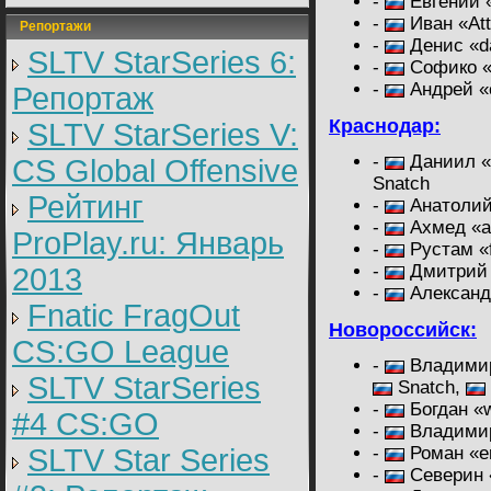
-
Евгений 
-
Иван «At
Репортажи
-
Денис «d
SLTV StarSeries 6:
-
Софико «
-
Андрей «e
Репортаж
Краснодар:
SLTV StarSeries V:
-
Даниил «M
CS Global Offensive
Snatch
Рейтинг
-
Анатолий 
-
Ахмед «a
ProPlay.ru: Январь
-
Рустам «
-
Дмитрий 
2013
-
Александ
Fnatic FragOut
Новороссийск:
CS:GO League
-
Владимир
SLTV StarSeries
Snatch,
-
Богдан «
#4 CS:GO
-
Владимир
SLTV Star Series
-
Роман «e
-
Северин «