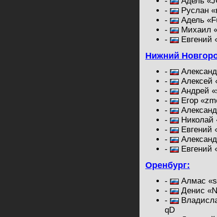
-
Адель «J
-
Руслан «r
-
Адель «F
-
Михаил «
-
Евгений «
Нижний Новгоро
-
Александр
-
Алексей «
-
Андрей «
-
Егор «zm
-
Александр
-
Николай 
-
Евгений 
-
Александ
-
Евгений «
Оренбург:
-
Алмас «s
-
Денис «N
-
Владисла
qD