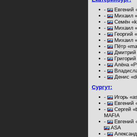
-
Евгений «
-
Михаил «
-
Семён «k
-
Михаил «
-
Георгий «
-
Михаил «
-
Пётр «ma
-
Дмитрий 
-
Григорий 
-
Алёна «Pa
-
Владисла
-
Денис «du
Сургут:
-
Игорь «as
-
Евгений 
-
Сергей «b
MAFIA
-
Евгений «
ASA
-
Александр