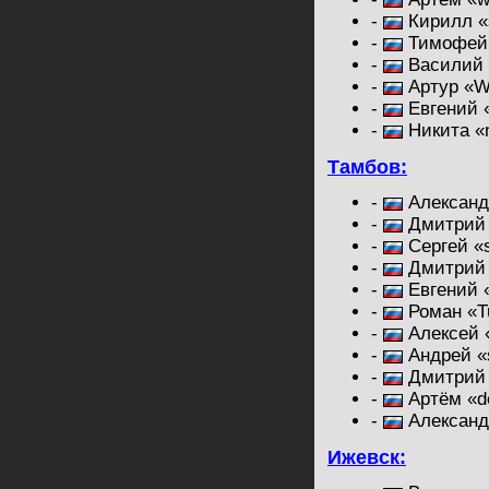
-
Кирилл «s
-
Тимофей 
-
Василий 
-
Артур «Wa
-
Евгений «
-
Никита «
Тамбов:
-
Александр
-
Дмитрий 
-
Сергей «
-
Дмитрий 
-
Евгений 
-
Роман «T
-
Алексей 
-
Андрей «
-
Дмитрий «
-
Артём «d
-
Александр
Ижевск: