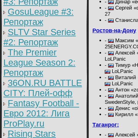
#3: Репортаж
-
Динар «e
-
Сергей «
GosuLeague #3:
27
Репортаж
-
Станисла
SLTV Star Series
Ростов-на-Дону
#2: Репортаж
-
Максим «
25ENERGY.C
The Premier
-
Алексей 
LoLPanic
League Season 2:
-
Тимур «Ho
Репортаж
LoLPanic
-
Виталий 
36ON.RU BATTLE
LoLPanic
-
Антон «zo
CITY: Плей-офф
-
Анатолий
Fantasy Football -
SwedenStyle,
-
Денис «o
Евро 2012: Лига
-
Кирилл «l
ProPlay.ru
Таганрог:
Rising Stars
-
Алексей «