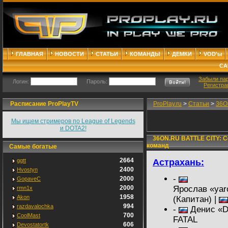
ГЛАВНАЯ
НОВОСТИ
СТАТЬИ
КОМАНДЫ
ДЕМКИ
VOD'ы
СА
Забыли па
Логин:
Пароль:
Регистра
Расписание ProPlayTV
ProPlay.ru
>
Статьи
>
36O
Мы ищем стримеров по League of Legends
и DOTA2!
36ON.RU BATTLE CITY: С
команд
Самые богатые
2664
Астрахань:
ggtt
2400
Hvostyn
-
2000
GopaveC
2000
Ярослав «yar
rmn1x
1958
Akon
(Капитан) |
994
razdavalochka
-
Денис «D
700
CoolMast
FATAL
606
Devostatortk