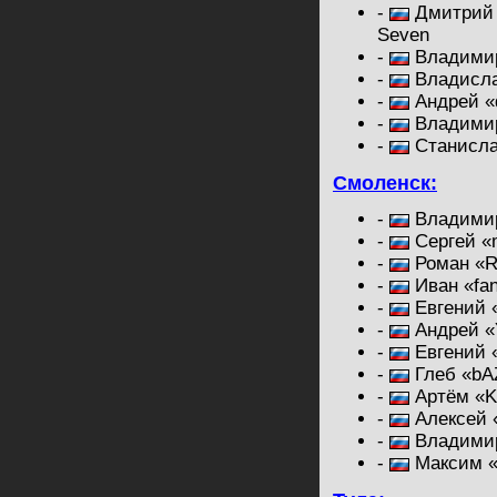
-
Дмитрий 
Seven
-
Владимир
-
Владислав
-
Андрей «d
-
Владимир 
-
Станисла
Смоленск:
-
Владимир
-
Сергей «
-
Роман «R
-
Иван «fa
-
Евгений 
-
Андрей «Y
-
Евгений 
-
Глеб «bA
-
Артём «Kl
-
Алексей 
-
Владимир
-
Максим «