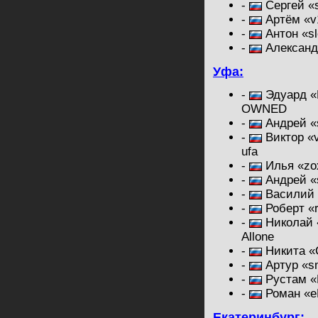
-
Сергей «s
-
Артём «v
-
Антон «sl
-
Александ
Уфа:
-
Эдуард «F
OWNED
-
Андрей «
-
Виктор «v
ufa
-
Илья «zo
-
Андрей «s
-
Василий 
-
Роберт «
-
Николай 
Allone
-
Никита «
-
Артур «s
-
Рустам «
-
Роман «e
Екатеринбург: