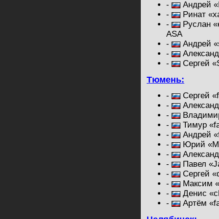
-
Андрей «
-
Ринат «x
-
Руслан «e
ASA
-
Андрей «
-
Александр
-
Сергей «
Тюмень:
-
Сергей «f
-
Александ
-
Владимир
-
Тимур «fa
-
Андрей «f
-
Юрий «Mu
-
Александ
-
Павел «J
-
Сергей «
-
Максим «
-
Денис «c
-
Артём «f