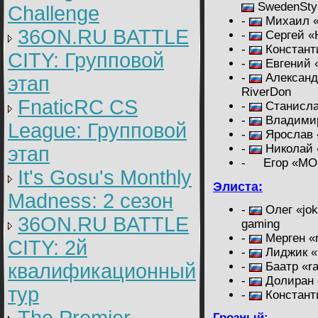
SwedenSty
Challenge
-
Михаил «
36ON.RU BATTLE
-
Cергей «
-
Констант
CITY: Групповой
-
Евгений 
-
Александр
этап
RiverDon
FnaticRC CS
-
Станисла
-
Владимир
League: Групповой
-
Ярослав «
-
Николай 
этап
-
Егор «MO
It's Gosu's Monthly
Элиста:
Madness: 2 сезон
-
Олег «jok
36ON.RU BATTLE
gaming
-
Мерген «
CITY: 2й
-
Лиджик «l
квалификационный
-
Баатр «ra
-
Долиран 
тур
-
Констант
Грозный: