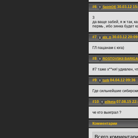
#6
30.03.12 15
SpiritOE
3
да ваще забей, я ж так, к
пермь , ибо зинка будет к
#7
30.03.12 20:09
alx_n
ГЛ пацанам с юга)
#8
ROSTOVSKII BARIGA
#7 таже х**ня! удивлен, 
#9
04.04.12 09:36
turk
Где сильнейшие сибирски
#10
07.08.15 22
p0keta
че кто выиграл ?
Комментарии
Всего комментар