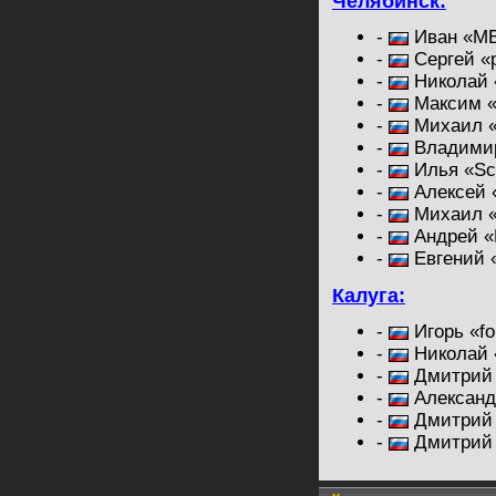
Челябинск:
-
Иван «ME
-
Сергей «p
-
Николай «
-
Максим «p
-
Михаил «
-
Владимир
-
Илья «Sc
-
Алексей 
-
Михаил «f
-
Андрей «
-
Евгений 
Калуга:
-
Игорь «fo
-
Николай 
-
Дмитрий 
-
Александ
-
Дмитрий 
-
Дмитрий 