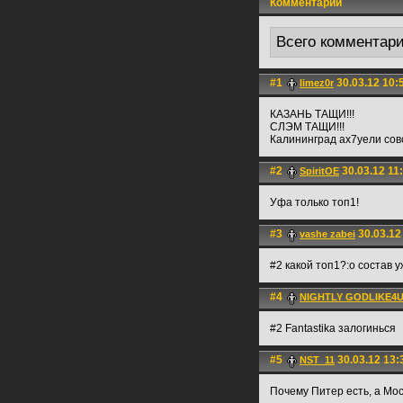
Комментарии
Всего комментар
#1
30.03.12 10:
limez0r
КАЗАНЬ ТАЩИ!!!
СЛЭМ ТАЩИ!!!
Калининград ах7уели сов
#2
30.03.12 11
SpiritOE
Уфа только топ1!
#3
30.03.12
vashe zabei
#2 какой топ1?:o состав у
#4
NIGHTLY GODLIKE4
#2 Fantastika залогинься
#5
30.03.12 13:
NST_11
Почему Питер есть, а Мо