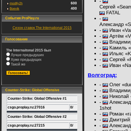
-
600
modify2h
Сергей «Seam
400
Boevik
FATAL
-
События ProPlay.ru
Александр «S
Сезон ставок The International 2015
-
Иван «Va
-
Артём «Vo
Голосование
-
Владимир
-
Камиль «
The Internaitonal 2015 был
-
Ильяс «K
Лучше предыдуших
-
Сергей «
Хуже предыдущих
Такой же
-
Иван «Nai
Волгоград:
-
Олег «dud
-
Владимир
Counter-Strike: Global Offensive
-
Николай «
Counter-Strike: Global Offensive #1
-
Александ
csgo.proplay.ru:27016
0/
1shot
-
Роман «r
Counter-Strike: Global Offensive #2
-
Дмитрий 
-
Александр
csgo.proplay.ru:27215
0/