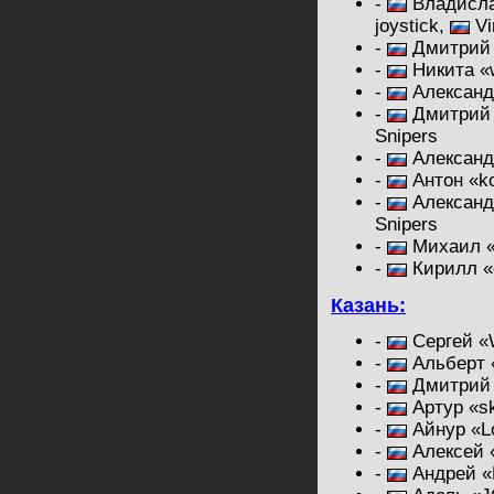
-
Владисла
joystick,
Vi
-
Дмитрий 
-
Никита «
-
Александ
-
Дмитрий 
Snipers
-
Александр
-
Антон «k
-
Александ
Snipers
-
Михаил «
-
Кирилл «
Казань:
-
Сергей «W
-
Альберт 
-
Дмитрий 
-
Артур «sk
-
Айнур «Lo
-
Алексей «
-
Андрей «