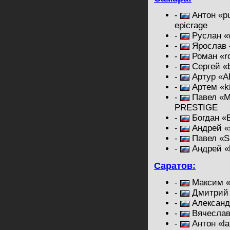
-
Антон «pu
epicrage
-
Руслан «
-
Ярослав 
-
Роман «r
-
Сергей «
-
Артур «A
-
Артем «ki
-
Павел «M
PRESTIGE
-
Богдан «
-
Андрей «
-
Павел «S
-
Андрей «
Саратов:
-
Максим «t
-
Дмитрий 
-
Александ
-
Вячеслав
-
Антон «la