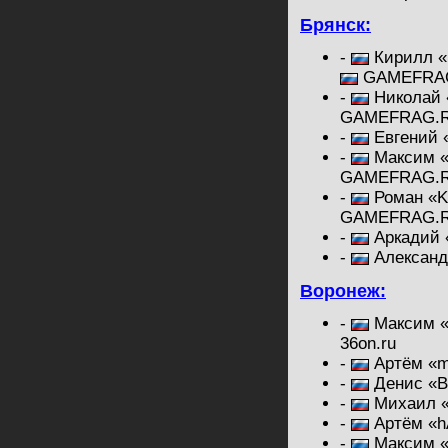
Брянск:
-
Кирилл «R
GAMEFRA
-
Николай 
GAMEFRAG.
-
Евгений «
-
Максим «R
GAMEFRAG.
-
Роман «K
GAMEFRAG.
-
Аркадий «
-
Александ
Воронеж:
-
Максим «
36on.ru
-
Артём «m
-
Денис «B
-
Михаил «
-
Артём «h
-
Максим «