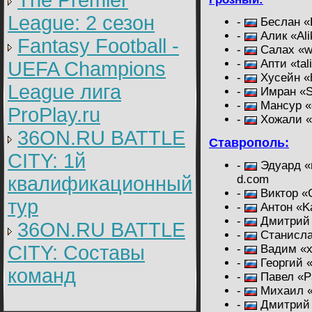
The Premier
League: 2 cезон
-
Беслан «B
-
Алик «Ali
Fantasy Football -
-
Салах «wQ
-
Апти «tal
UEFA Champions
-
Хусейн «
League лига
-
Имран «S
-
Мансур «
ProPlay.ru
-
Хожали «
36ON.RU BATTLE
Ставрополь:
CITY: 1й
-
Эдуард «
квалификационный
d.com
-
Виктор «
тур
-
Антон «Ka
-
Дмитрий 
36ON.RU BATTLE
-
Станисла
CITY: Составы
-
Вадим «x
-
Георгий 
команд
-
Павел «P
-
Михаил «
-
Дмитрий 